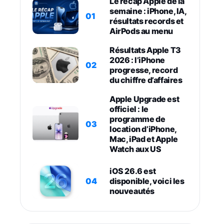
Le récap Apple de la
semaine : iPhone, IA,
01
résultats records et
AirPods au menu
Résultats Apple T3
2026 : l’iPhone
02
progresse, record
du chiffre d’affaires
Apple Upgrade est
officiel : le
programme de
03
location d’iPhone,
Mac, iPad et Apple
Watch aux US
iOS 26.6 est
04
disponible, voici les
nouveautés