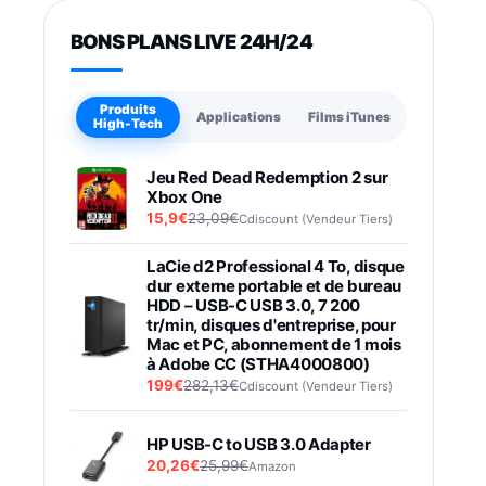
BONS PLANS LIVE 24H/24
Produits
Applications
Films iTunes
High-Tech
Jeu Red Dead Redemption 2 sur
Xbox One
15,9€
23,09€
Cdiscount (Vendeur Tiers)
LaCie d2 Professional 4 To, disque
dur externe portable et de bureau
HDD – USB-C USB 3.0, 7 200
tr/min, disques d'entreprise, pour
Mac et PC, abonnement de 1 mois
à Adobe CC (STHA4000800)
199€
282,13€
Cdiscount (Vendeur Tiers)
HP USB-C to USB 3.0 Adapter
20,26€
25,99€
Amazon