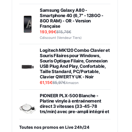
Samsung Galaxy A80 -
Smartphone 4G (6,7'' - 128GO -
8GO RAM) - OR - Version
Française
193,99€
815,76€
Cdiscount (Vendeur Tiers)
Logitech MK120 Combo Clavier et
Souris Filaires pour Windows,
Souris Optique Filaire, Connexion
USB Plug And Play, Confortable,
Taille Standard, PC/Portable,
Clavier QWERTY UK - Noir
61,15€
65,97€
Amazon
PIONEER PLX-500 Blanche -
Platine vinyle à entraénement
direct 3 vitesses (33-45-78
trs/min) avec pre-ampli intégré et
port USB
348,99€
384,71€
Amazon
Toutes nos promos en Live 24h/24