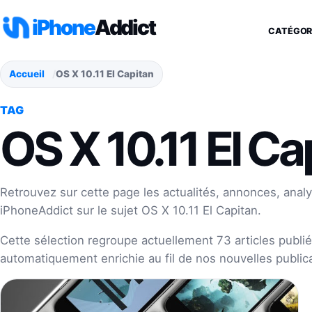
Aller au contenu
iPhone
Addict
CATÉGOR
Accueil
OS X 10.11 El Capitan
TAG
OS X 10.11 El Ca
Retrouvez sur cette page les actualités, annonces, analy
iPhoneAddict sur le sujet OS X 10.11 El Capitan.
Cette sélection regroupe actuellement 73 articles publiés
automatiquement enrichie au fil de nos nouvelles publica