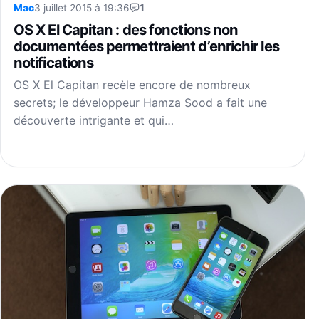
Mac
3 juillet 2015 à 19:36
1
OS X El Capitan : des fonctions non
documentées permettraient d’enrichir les
notifications
OS X El Capitan recèle encore de nombreux
secrets; le développeur Hamza Sood a fait une
découverte intrigante et qui…