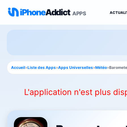
iPhone
Addict
APPS
ACTUALI
Accueil
»
Liste des Apps
»
Apps Universelles
»
Météo
»
Baromete
L'application n'est plus dis