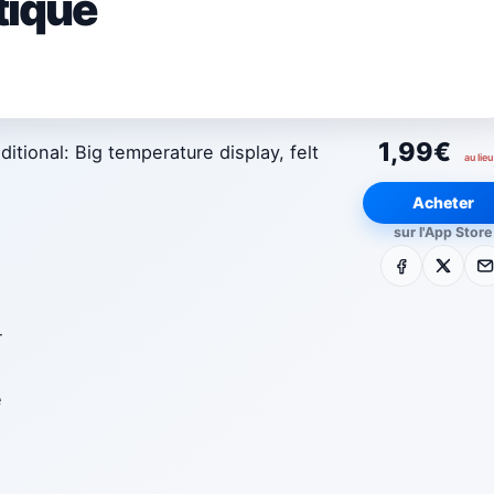
tique
1,99€
tional: Big temperature display, felt
au lieu
Acheter
sur l'App Store
Facebook
X
E-m
r
e