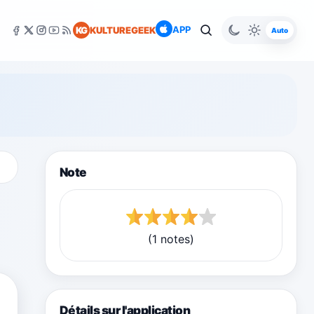
APP
KG
KULTUREGEEK
Auto
Note
(1 notes)
Détails sur l'application