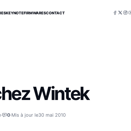
IES
KEYNOTE
FIRMWARES
CONTACT
 chez Wintek
e
·
0
·
Mis à jour le
30 mai 2010