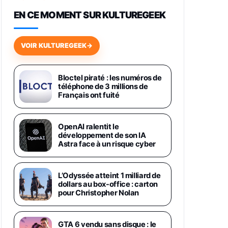
648,63€
834,71€
Fnac (Vendeur Tiers)
EN CE MOMENT SUR KULTUREGEEK
Samsung Galaxy Miracle Ultra,
Smartphone Android 5G avec
VOIR KULTUREGEEK
→
Galaxy AI, 512 Go, Chargeur
Secteur Rapide 25W Inclus,
Smartphone déverrouillé, Noir,
Version FR
Bloctel piraté : les numéros de
1019€
1399€
téléphone de 3 millions de
Fnac (Vendeur Tiers)
Français ont fuité
Galaxy S26 Ultra 512 Go Bleu
1019€
1399€
Fnac (Vendeur Tiers)
OpenAI ralentit le
développement de son IA
Astra face à un risque cyber
Galaxy S26 Ultra 256 Go Violet
892€
1199€
Fnac (Vendeur Tiers)
L’Odyssée atteint 1 milliard de
dollars au box-office : carton
Philips SHK2000BL - Casque
pour Christopher Nolan
Enfant - Bleu & Répartiteur Audio
5 Casques, Blanc
24,94€
29,96€
Fnac (Vendeur Tiers)
GTA 6 vendu sans disque : le