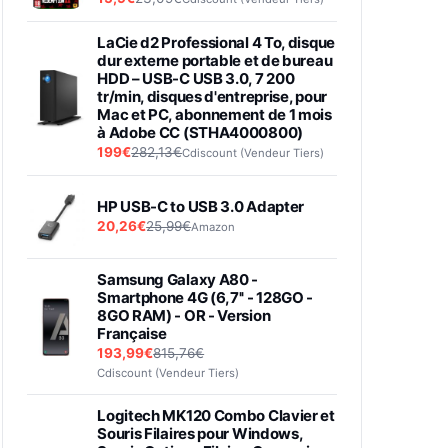
LaCie d2 Professional 4 To, disque
dur externe portable et de bureau
HDD – USB-C USB 3.0, 7 200
tr/min, disques d'entreprise, pour
Mac et PC, abonnement de 1 mois
à Adobe CC (STHA4000800)
199€
282,13€
Cdiscount (Vendeur Tiers)
HP USB-C to USB 3.0 Adapter
20,26€
25,99€
Amazon
Samsung Galaxy A80 -
Smartphone 4G (6,7'' - 128GO -
8GO RAM) - OR - Version
Française
193,99€
815,76€
Cdiscount (Vendeur Tiers)
Logitech MK120 Combo Clavier et
Souris Filaires pour Windows,