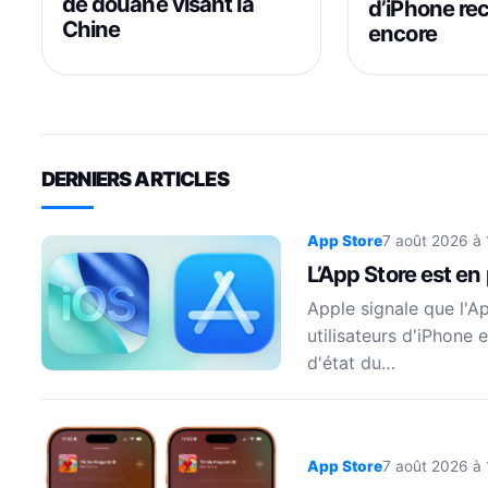
de douane visant la
d’iPhone re
Chine
encore
DERNIERS ARTICLES
App Store
7 août 2026 à
L’App Store est en
Apple signale que l'A
utilisateurs d'iPhone 
d'état du…
App Store
7 août 2026 à 