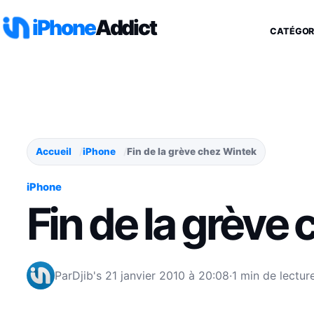
Aller au contenu
iPhone
Addict
CATÉGOR
Accueil
iPhone
Fin de la grève chez Wintek
iPhone
Fin de la grève
Par
Djib's
21 janvier 2010 à 20:08
·
1 min de lectur