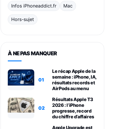
Infos iPhoneaddict.fr
Mac
Hors-sujet
À NE PAS MANQUER
Le récap Apple de la
semaine : iPhone, IA,
01
résultats records et
AirPods au menu
Résultats Apple T3
2026 : l’iPhone
02
progresse, record
du chiffre d’affaires
Apple Upgrade est