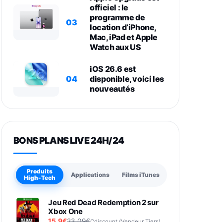
officiel : le
programme de
03
location d’iPhone,
Mac, iPad et Apple
Watch aux US
iOS 26.6 est
04
disponible, voici les
nouveautés
BONS PLANS LIVE 24H/24
Produits
Applications
Films iTunes
High-Tech
Jeu Red Dead Redemption 2 sur
Xbox One
15,9€
23,09€
Cdiscount (Vendeur Tiers)