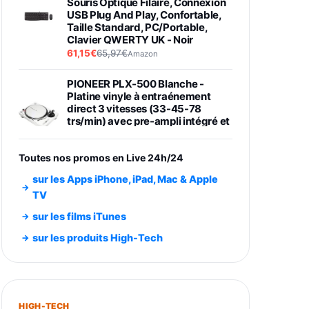
Souris Optique Filaire, Connexion
USB Plug And Play, Confortable,
Taille Standard, PC/Portable,
Clavier QWERTY UK - Noir
61,15€
65,97€
Amazon
PIONEER PLX-500 Blanche -
Platine vinyle à entraénement
direct 3 vitesses (33-45-78
trs/min) avec pre-ampli intégré et
port USB
348,99€
384,71€
Amazon
Toutes nos promos en Live 24h/24
Smartphone SAMSUNG Galaxy
sur les Apps iPhone, iPad, Mac & Apple
S26 Ultra Noir 256Go
TV
891,99€
1199€
Fnac (Vendeur Tiers)
sur les films iTunes
Smartphone SAMSUNG Galaxy
sur les produits High-Tech
S26+ Violet 256Go
749,99€
1240,43€
Fnac (Vendeur Tiers)
Galaxy S26 256 Go Bleu
HIGH-TECH