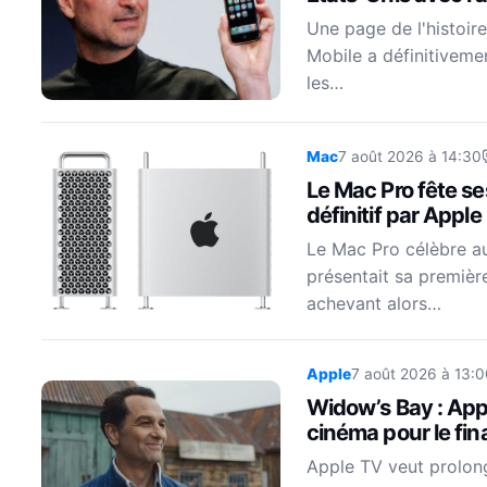
Une page de l'histoire
Mobile a définitiveme
les…
Mac
7 août 2026 à 14:30
Le Mac Pro fête s
définitif par Apple
Le Mac Pro célèbre auj
présentait sa premièr
achevant alors…
Apple
7 août 2026 à 13:0
Widow’s Bay : Appl
cinéma pour le fina
Apple TV veut prolon