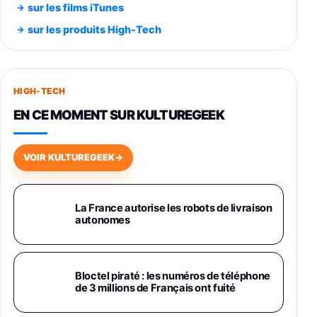
Smartphone SAMSUNG Galaxy S26 Ultra
sur les films iTunes
Noir 256Go
sur les produits High-Tech
891,99€
1199€
Fnac (Vendeur Tiers)
Smartphone SAMSUNG Galaxy S26+ Violet
256Go
HIGH-TECH
749,99€
1240,43€
Fnac (Vendeur Tiers)
EN CE MOMENT SUR KULTUREGEEK
Galaxy S26 256 Go Bleu
648,63€
834,71€
Fnac (Vendeur Tiers)
VOIR KULTUREGEEK
→
Samsung Galaxy Miracle Ultra, Smartphone
Android 5G avec Galaxy AI, 512 Go,
Chargeur Secteur Rapide 25W Inclus,
La France autorise les robots de livraison
autonomes
Smartphone déverrouillé, Noir, Version FR
1019€
1399€
Fnac (Vendeur Tiers)
Galaxy S26 Ultra 512 Go Bleu
Bloctel piraté : les numéros de téléphone
1019€
1399€
de 3 millions de Français ont fuité
Fnac (Vendeur Tiers)