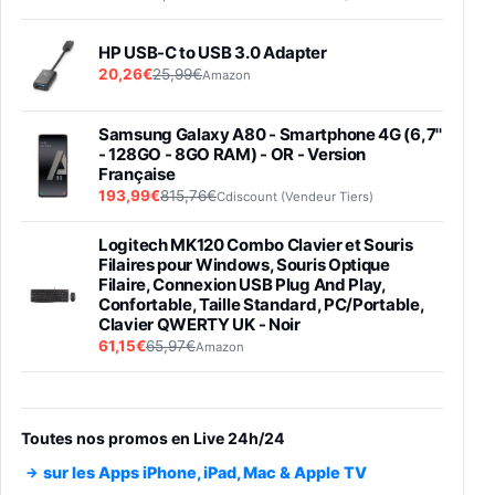
HP USB-C to USB 3.0 Adapter
20,26€
25,99€
Amazon
Samsung Galaxy A80 - Smartphone 4G (6,7''
- 128GO - 8GO RAM) - OR - Version
Française
193,99€
815,76€
Cdiscount (Vendeur Tiers)
Logitech MK120 Combo Clavier et Souris
Filaires pour Windows, Souris Optique
Filaire, Connexion USB Plug And Play,
Confortable, Taille Standard, PC/Portable,
Clavier QWERTY UK - Noir
61,15€
65,97€
Amazon
PIONEER PLX-500 Blanche - Platine vinyle à
entraénement direct 3 vitesses (33-45-78
trs/min) avec pre-ampli intégré et port USB
Toutes nos promos en Live 24h/24
348,99€
384,71€
Amazon
sur les Apps iPhone, iPad, Mac & Apple TV