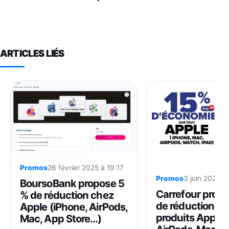
ARTICLES LIÉS
Promos
26 février 2025 à 19:17
Promos
3 juin 2025 à
BoursoBank propose 5
Carrefour prop
% de réduction chez
de réduction sur
Apple (iPhone, AirPods,
produits Apple 
Mac, App Store…)