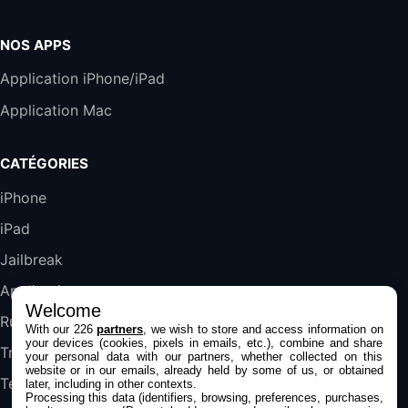
Accessoire iRobot Roomba - Kit de
Rémplacement Roomba Séries 600
19,9€
23,99€
Amazon
NOS APPS
Harman Kardon SoundSticks 5 Haut-Parleur
Application iPhone/iPad
Bluetooth, Noir
Application Mac
289,47€
317,71€
Boulanger
Galaxy S25 FE 6,7\" 5G Nano SIM 128 Go
CATÉGORIES
Blanc
489,99€
647,51€
Fnac (Vendeur Tiers)
iPhone
iPad
DeLonghi ECAM290.22.b
357,4€
389,7€
Cdiscount (Vendeur Tiers)
Jailbreak
Applications
Welcome
Jeu FIFA 20 sur PC (code à télécharger)
Rumeurs
With our 226
partners
, we wish to store and access information on
45,98€
57,99€
Rue Du Commerce (Vendeur Tiers)
your devices (cookies, pixels in emails, etc.), combine and share
Trucs & astuces
your personal data with our partners, whether collected on this
website or in our emails, already held by some of us, or obtained
Tests
later, including in other contexts.
Processing this data (identifiers, browsing, preferences, purchases,