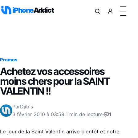
Aller au contenu
iPhone
Addict
Promos
Achetez vos accessoires
moins chers pour la SAINT
VALENTIN !!
Par
Djib's
3 février 2010 à 03:59
·
1 min de lecture
·
1
Le jour de la Saint Valentin arrive bientôt et notre