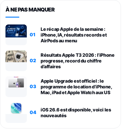
À NE PAS MANQUER
Le récap Apple de la semaine :
01
iPhone, IA, résultats records et
AirPods au menu
Résultats Apple T3 2026 : l’iPhone
02
progresse, record du chiffre
d’affaires
Apple Upgrade est officiel : le
03
programme de location d’iPhone,
Mac, iPad et Apple Watch aux US
iOS 26.6 est disponible, voici les
04
nouveautés