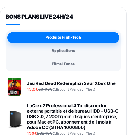
BONS PLANS LIVE 24H/24
Produits High-Tech
Applications
Films iTunes
Jeu Red Dead Redemption 2 sur Xbox One
15,9€
23,09€
Cdiscount (Vendeur Tiers)
LaCie d2 Professional 4 To, disque dur
externe portable et de bureau HDD – USB-C
USB 3.0, 7 200 tr/min, disques d'entreprise,
pour Mac et PC, abonnement de 1 mois à
Adobe CC (STHA4000800)
199€
282,13€
Cdiscount (Vendeur Tiers)