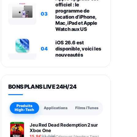
officiel : le
programme de
03
location d’iPhone,
Mac, iPad et Apple
Watch aux US
iOS 26.6 est
04
disponible, voici les
nouveautés
BONS PLANS LIVE 24H/24
Produits
Applications
Films iTunes
High-Tech
Jeu Red Dead Redemption 2 sur
Xbox One
15,9€
23,09€
Cdiscount (Vendeur Tiers)