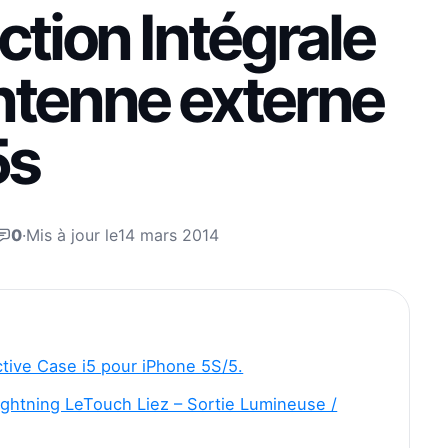
tion Intégrale
ntenne externe
5s
0
·
Mis à jour le
14 mars 2014
tive Case i5 pour iPhone 5S/5.
ightning LeTouch Liez – Sortie Lumineuse /