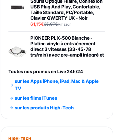
Souris Optique Filaire, Connexion
USB Plug And Play, Confortable,
Taille Standard, PC/Portable,
Clavier QWERTY UK - Noir
61,15€
65,97€
Amazon
PIONEER PLX-500 Blanche -
Platine vinyle à entraénement
direct 3 vitesses (33-45-78
trs/min) avec pre-ampli intégré et
port USB
348,99€
384,71€
Amazon
Toutes nos promos en Live 24h/24
Smartphone SAMSUNG Galaxy
sur les Apps iPhone, iPad, Mac & Apple
S26 Ultra Noir 256Go
TV
891,99€
1199€
Fnac (Vendeur Tiers)
sur les films iTunes
Smartphone SAMSUNG Galaxy
sur les produits High-Tech
S26+ Violet 256Go
749,99€
1240,43€
Fnac (Vendeur Tiers)
Galaxy S26 256 Go Bleu
HIGH-TECH