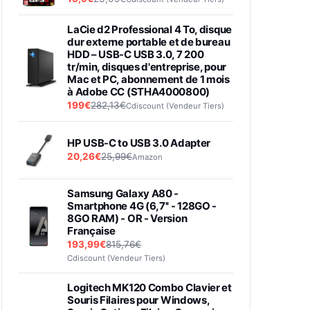
LaCie d2 Professional 4 To, disque
dur externe portable et de bureau
HDD – USB-C USB 3.0, 7 200
tr/min, disques d'entreprise, pour
Mac et PC, abonnement de 1 mois
à Adobe CC (STHA4000800)
199€
282,13€
Cdiscount (Vendeur Tiers)
HP USB-C to USB 3.0 Adapter
20,26€
25,99€
Amazon
Samsung Galaxy A80 -
Smartphone 4G (6,7'' - 128GO -
8GO RAM) - OR - Version
Française
193,99€
815,76€
Cdiscount (Vendeur Tiers)
Logitech MK120 Combo Clavier et
Souris Filaires pour Windows,