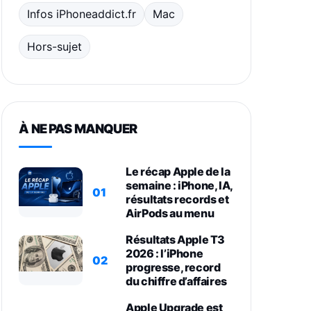
Infos iPhoneaddict.fr
Mac
Hors-sujet
À NE PAS MANQUER
Le récap Apple de la
semaine : iPhone, IA,
01
résultats records et
AirPods au menu
Résultats Apple T3
2026 : l’iPhone
02
progresse, record
du chiffre d’affaires
Apple Upgrade est