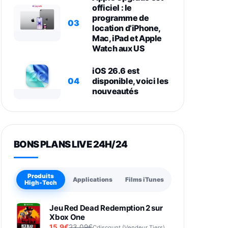
officiel : le
programme de
03
location d’iPhone,
Mac, iPad et Apple
Watch aux US
iOS 26.6 est
04
disponible, voici les
nouveautés
BONS PLANS LIVE 24H/24
Produits
Applications
Films iTunes
High-Tech
Jeu Red Dead Redemption 2 sur
Xbox One
15,9€
23,09€
Cdiscount (Vendeur Tiers)