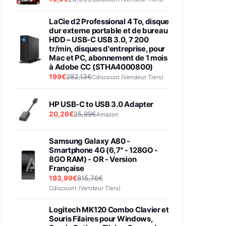
LaCie d2 Professional 4 To, disque
dur externe portable et de bureau
HDD – USB-C USB 3.0, 7 200
tr/min, disques d'entreprise, pour
Mac et PC, abonnement de 1 mois
à Adobe CC (STHA4000800)
199€
282,13€
Cdiscount (Vendeur Tiers)
HP USB-C to USB 3.0 Adapter
20,26€
25,99€
Amazon
Samsung Galaxy A80 -
Smartphone 4G (6,7'' - 128GO -
8GO RAM) - OR - Version
Française
193,99€
815,76€
Cdiscount (Vendeur Tiers)
Logitech MK120 Combo Clavier et
Souris Filaires pour Windows,