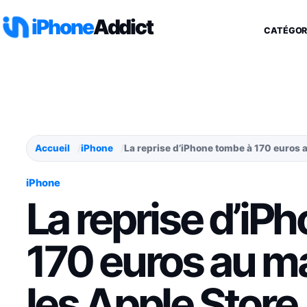
Aller au contenu
iPhone
Addict
CATÉGOR
Accueil
iPhone
La reprise d’iPhone tombe à 170 euros
iPhone
La reprise d’iP
170 euros au 
les Apple Store