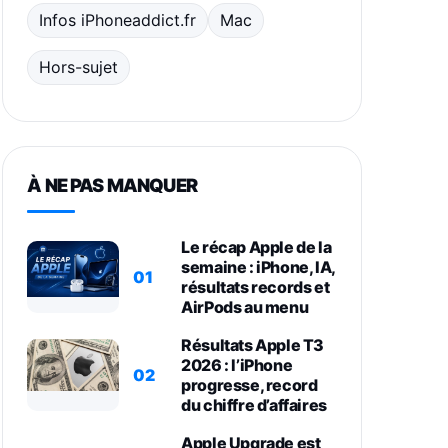
Infos iPhoneaddict.fr
Mac
Hors-sujet
À NE PAS MANQUER
Le récap Apple de la
semaine : iPhone, IA,
01
résultats records et
AirPods au menu
Résultats Apple T3
2026 : l’iPhone
02
progresse, record
du chiffre d’affaires
Apple Upgrade est