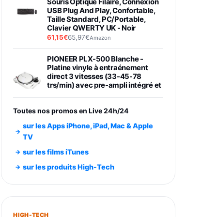
Souris Optique Filaire, Connexion
USB Plug And Play, Confortable,
Taille Standard, PC/Portable,
Clavier QWERTY UK - Noir
61,15€
65,97€
Amazon
PIONEER PLX-500 Blanche -
Platine vinyle à entraénement
direct 3 vitesses (33-45-78
trs/min) avec pre-ampli intégré et
port USB
348,99€
384,71€
Amazon
Toutes nos promos en Live 24h/24
Smartphone SAMSUNG Galaxy
sur les Apps iPhone, iPad, Mac & Apple
S26 Ultra Noir 256Go
TV
891,99€
1199€
Fnac (Vendeur Tiers)
sur les films iTunes
Smartphone SAMSUNG Galaxy
sur les produits High-Tech
S26+ Violet 256Go
749,99€
1240,43€
Fnac (Vendeur Tiers)
Galaxy S26 256 Go Bleu
HIGH-TECH