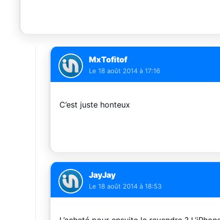
MxTofitof
Le
18 août 2014 à 17:16
C’est juste honteux
JayJay
Le
18 août 2014 à 18:53
L’acheté pour ensuite le revendre ? L’iPho