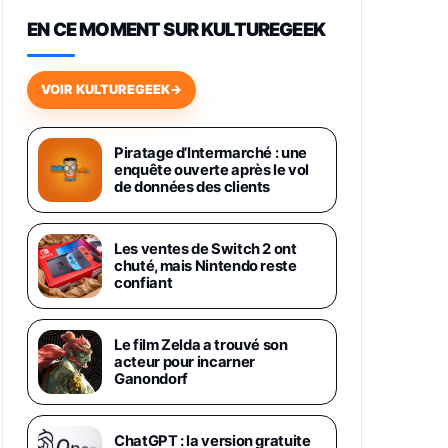
648,63€
834,71€
Fnac (Vendeur Tiers)
EN CE MOMENT SUR KULTUREGEEK
Samsung Galaxy Miracle Ultra,
Smartphone Android 5G avec
VOIR KULTUREGEEK
→
Galaxy AI, 512 Go, Chargeur
Secteur Rapide 25W Inclus,
Smartphone déverrouillé, Noir,
Version FR
Piratage d’Intermarché : une
1019€
1399€
enquête ouverte après le vol
Fnac (Vendeur Tiers)
de données des clients
Galaxy S26 Ultra 512 Go Bleu
1019€
1399€
Fnac (Vendeur Tiers)
Les ventes de Switch 2 ont
chuté, mais Nintendo reste
confiant
Galaxy S26 Ultra 256 Go Violet
892€
1199€
Fnac (Vendeur Tiers)
Le film Zelda a trouvé son
acteur pour incarner
Philips SHK2000BL - Casque
Ganondorf
Enfant - Bleu & Répartiteur Audio
5 Casques, Blanc
24,94€
29,96€
Fnac (Vendeur Tiers)
ChatGPT : la version gratuite