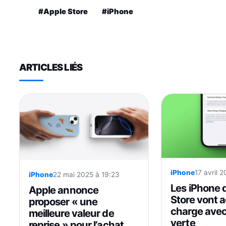
#Apple Store
#iPhone
ARTICLES LIÉS
iPhone
17 avril 
iPhone
22 mai 2025 à 19:23
Les iPhone 
Apple annonce
Store vont a
proposer « une
charge avec 
meilleure valeur de
verte
reprise » pour l’achat