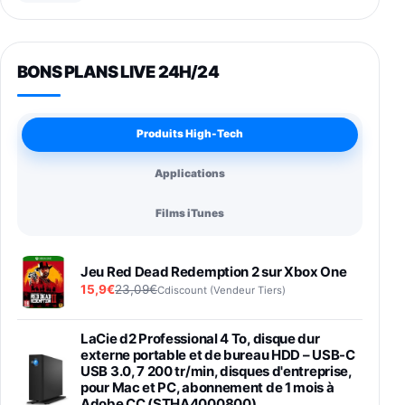
BONS PLANS LIVE 24H/24
Produits High-Tech
Applications
Films iTunes
Jeu Red Dead Redemption 2 sur Xbox One
15,9€
23,09€
Cdiscount (Vendeur Tiers)
LaCie d2 Professional 4 To, disque dur
externe portable et de bureau HDD – USB-C
USB 3.0, 7 200 tr/min, disques d'entreprise,
pour Mac et PC, abonnement de 1 mois à
Adobe CC (STHA4000800)