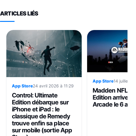
ARTICLES LIÉS
App Store
14 juillet 
App Store
24 avril 2026 à 11:29
Madden NFL 27
Control: Ultimate
Edition arrive s
Edition débarque sur
Arcade le 6 aoû
iPhone et iPad : le
classique de Remedy
trouve enfin sa place
sur mobile (sortie App