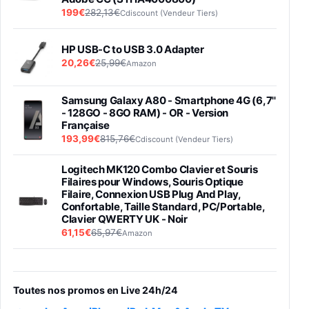
199€
282,13€
Cdiscount (Vendeur Tiers)
HP USB-C to USB 3.0 Adapter
20,26€
25,99€
Amazon
Samsung Galaxy A80 - Smartphone 4G (6,7''
- 128GO - 8GO RAM) - OR - Version
Française
193,99€
815,76€
Cdiscount (Vendeur Tiers)
Logitech MK120 Combo Clavier et Souris
Filaires pour Windows, Souris Optique
Filaire, Connexion USB Plug And Play,
Confortable, Taille Standard, PC/Portable,
Clavier QWERTY UK - Noir
61,15€
65,97€
Amazon
PIONEER PLX-500 Blanche - Platine vinyle à
entraénement direct 3 vitesses (33-45-78
trs/min) avec pre-ampli intégré et port USB
Toutes nos promos en Live 24h/24
348,99€
384,71€
Amazon