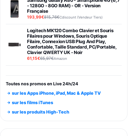
Samsung Galaxy A80 - Smartphone 4G (6,7''
- 128GO - 8GO RAM) - OR - Version
Française
193,99€
815,76€
Cdiscount (Vendeur Tiers)
Logitech MK120 Combo Clavier et Souris
Filaires pour Windows, Souris Optique
Filaire, Connexion USB Plug And Play,
Confortable, Taille Standard, PC/Portable,
Clavier QWERTY UK - Noir
61,15€
65,97€
Amazon
PIONEER PLX-500 Blanche - Platine vinyle à
entraénement direct 3 vitesses (33-45-78
trs/min) avec pre-ampli intégré et port USB
Toutes nos promos en Live 24h/24
348,99€
384,71€
Amazon
sur les Apps iPhone, iPad, Mac & Apple TV
Smartphone SAMSUNG Galaxy S26 Ultra
sur les films iTunes
Noir 256Go
sur les produits High-Tech
891,99€
1199€
Fnac (Vendeur Tiers)
Smartphone SAMSUNG Galaxy S26+ Violet
256Go