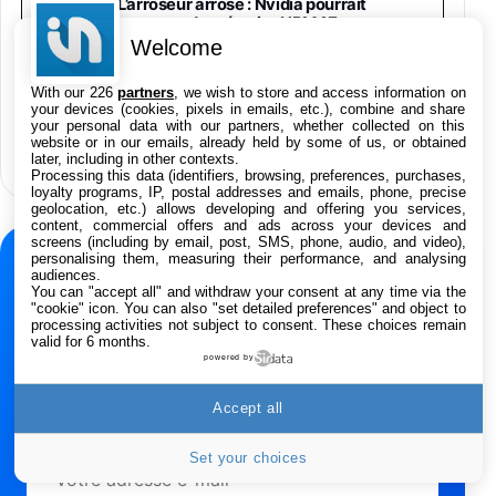
L’arroseur arrosé : Nvidia pourrait
24,94€
29,96€
Fnac (Vendeur Tiers)
manquer de mémoire HBM4E pour sa
plateforme Rubin Ultra
Welcome
Asus RT-AC59U Routeur sans Fil Double
Bande Gigabit (Serveur et Client VPN, Triple
With our 226
partners
, we wish to store and access information on
Vlan, Mode Point d'accès et Bridge, contrôle
your devices (cookies, pixels in emails, etc.), combine and share
Suno va intégrer un watermark à ses
Parental, Qos)
your personal data with our partners, whether collected on this
musiques générées par IA pour lutter
website or in our emails, already held by some of us, or obtained
39,72€
50,42€
Amazon
contre la fraude
later, including in other contexts.
Processing this data (identifiers, browsing, preferences, purchases,
Panasonic KX-TG6822 Téléphones Sans fil
loyalty programs, IP, postal addresses and emails, phone, precise
geolocation, etc.) allows developing and offering you services,
Répondeur Ecran [Version Française]
content, commercial offers and ads across your devices and
31,67€
47,96€
Amazon
screens (including by email, post, SMS, phone, audio, and video),
personalising them, measuring their performance, and analysing
NEWSLETTER
audiences.
You can "accept all" and withdraw your consent at any time via the
Smartphone APPLE iPhone 15 Noir 128Go
Ne manquez rien de
"cookie" icon
. You can also "set detailed preferences" and object to
489,99€
499,99€
Boulanger
processing activities not subject to consent. These choices remain
l’actualité Apple
valid for 6 months.
powered by
Recevez les dernières news, rumeurs, tests et
Smartphone APPLE iPhone 15 Bleu 128Go
bons plans chaque semaine.
Accept all
489,99€
499,99€
Boulanger
Set your choices
Adresse e-mail
Samsung Galaxy A56 5G, Smartphone
Android, 128 Go, Smartphone déverrouillé,