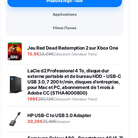
Produits High-Tech
Applications
Films iTunes
Jeu Red Dead Redemption 2 sur Xbox One
15,9€
23,09€
Cdiscount (Vendeur Tiers)
LaCie d2 Professional 4 To, disque dur
externe portable et de bureau HDD – USB-C
USB 3.0, 7 200 tr/min, disques d'entreprise,
pour Mac et PC, abonnement de 1 mois à
Adobe CC (STHA4000800)
199€
282,13€
Cdiscount (Vendeur Tiers)
HP USB-C to USB 3.0 Adapter
20,26€
25,99€
Amazon