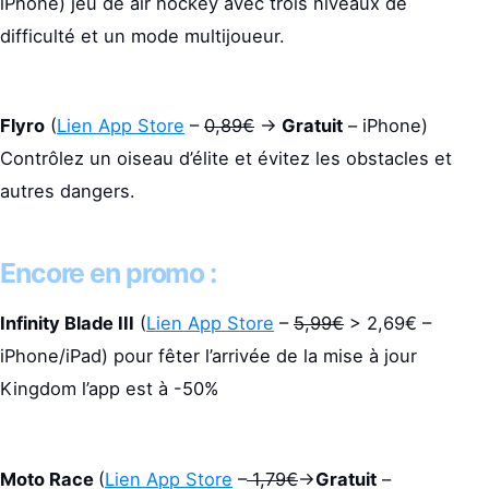
iPhone) jeu de air hockey avec trois niveaux de
difficulté et un mode multijoueur.
Flyro
(
Lien App Store
–
0,89€
->
Gratuit
– iPhone)
Contrôlez un oiseau d’élite et évitez les obstacles et
autres dangers.
Encore en promo :
Infinity Blade III
(
Lien App Store
–
5,99€
> 2,69€ –
iPhone/iPad) pour fêter l’arrivée de la mise à jour
Kingdom l’app est à -50%
Moto Race
(
Lien App Store
–
1,79€
->
Gratuit
–