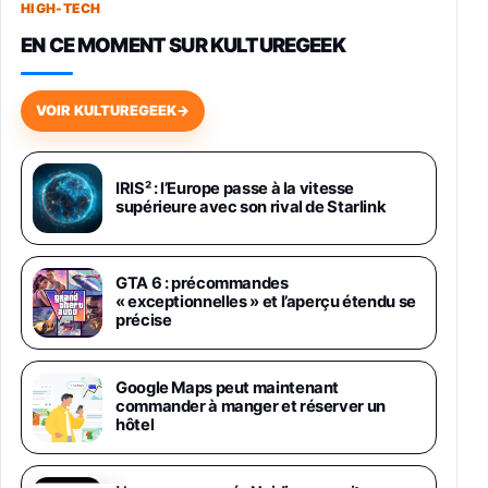
HIGH-TECH
749,99€
1240,43€
Fnac (Vendeur Tiers)
EN CE MOMENT SUR KULTUREGEEK
Galaxy S26 256 Go Bleu
648,63€
834,71€
Fnac (Vendeur Tiers)
VOIR KULTUREGEEK
→
Samsung Galaxy Miracle Ultra, Smartphone
Android 5G avec Galaxy AI, 512 Go,
Chargeur Secteur Rapide 25W Inclus,
IRIS² : l’Europe passe à la vitesse
supérieure avec son rival de Starlink
Smartphone déverrouillé, Noir, Version FR
1019€
1399€
Fnac (Vendeur Tiers)
GTA 6 : précommandes
Galaxy S26 Ultra 512 Go Bleu
« exceptionnelles » et l’aperçu étendu se
1019€
1399€
Fnac (Vendeur Tiers)
précise
Galaxy S26 Ultra 256 Go Violet
Google Maps peut maintenant
892€
1199€
Fnac (Vendeur Tiers)
commander à manger et réserver un
hôtel
Philips SHK2000BL - Casque Enfant - Bleu &
Répartiteur Audio 5 Casques, Blanc