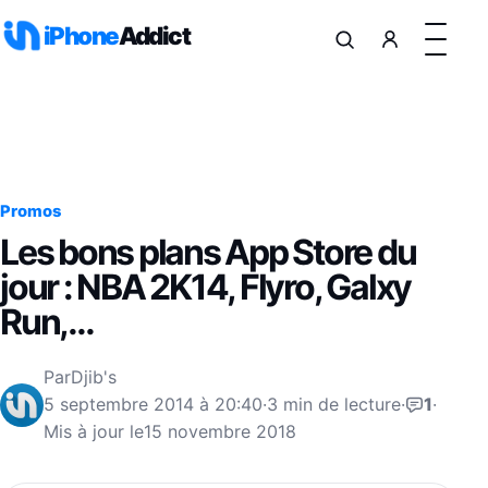
Aller au contenu
iPhone
Addict
Promos
Les bons plans App Store du
jour : NBA 2K14, Flyro, Galxy
Run,…
Par
Djib's
5 septembre 2014 à 20:40
·
3 min de lecture
·
1
·
Mis à jour le
15 novembre 2018