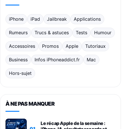
iPhone
iPad
Jailbreak
Applications
Rumeurs
Trucs & astuces
Tests
Humour
Accessoires
Promos
Apple
Tutoriaux
Business
Infos iPhoneaddict.fr
Mac
Hors-sujet
À NE PAS MANQUER
Le récap Apple de la semaine :
01
iPhone, IA, résultats records et