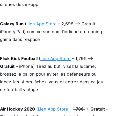
sirènes des in-app.
Galaxy Run
(
Lien App Store
–
2,69€
–> Gratuit-
iPhone/iPad) comme son nom l’indique un running
game dans l’espace
Flick Kick Football
(
Lien App Store
–
1,79€
–>
Gratuit
– iPhone) Tirez au but, visez la lucarne,
brossez le ballon pour éviter les défenseurs ou
lobez-les. Alors lâchez-vous et entrez dans ce jeu
de football vintage !
Air Hockey 2020
(
Lien App Store
–
1,79€
->
Gratuit
–