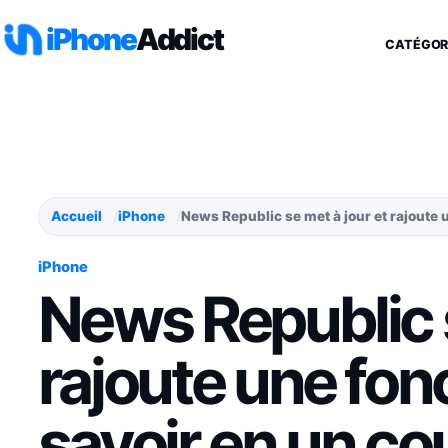
Aller au contenu
iPhone
Addict
CATÉGOR
Accueil
iPhone
News Republic se met à jour et rajoute u
iPhone
News Republic s
rajoute une fon
savoir en un cou