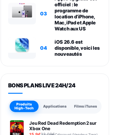
officiel : le
programme de
03
location d’iPhone,
Mac, iPad et Apple
Watch aux US
iOS 26.6 est
04
disponible, voici les
nouveautés
BONS PLANS LIVE 24H/24
Produits
Applications
Films iTunes
High-Tech
Jeu Red Dead Redemption 2 sur
Xbox One
15,9€
23,09€
Cdiscount (Vendeur Tiers)