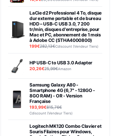
LaCie d2 Professional 4 To, disque
dur externe portable et de bureau
HDD – USB-C USB 3.0, 7 200
tr/min, disques d'entreprise, pour
Mac et PC, abonnement de 1 mois
à Adobe CC (STHA4000800)
199€
282,13€
Cdiscount (Vendeur Tiers)
HP USB-C to USB 3.0 Adapter
20,26€
25,99€
Amazon
Samsung Galaxy A80 -
Smartphone 4G (6,7'' - 128GO -
8GO RAM) - OR - Version
Française
193,99€
815,76€
Cdiscount (Vendeur Tiers)
Logitech MK120 Combo Clavier et
Souris Filaires pour Windows,