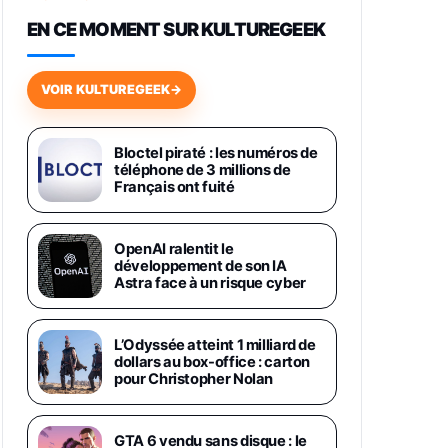
648,63€
834,71€
Fnac (Vendeur Tiers)
EN CE MOMENT SUR KULTUREGEEK
Samsung Galaxy Miracle Ultra,
Smartphone Android 5G avec
VOIR KULTUREGEEK
→
Galaxy AI, 512 Go, Chargeur
Secteur Rapide 25W Inclus,
Smartphone déverrouillé, Noir,
Version FR
Bloctel piraté : les numéros de
1019€
1399€
téléphone de 3 millions de
Fnac (Vendeur Tiers)
Français ont fuité
Galaxy S26 Ultra 512 Go Bleu
1019€
1399€
Fnac (Vendeur Tiers)
OpenAI ralentit le
développement de son IA
Astra face à un risque cyber
Galaxy S26 Ultra 256 Go Violet
892€
1199€
Fnac (Vendeur Tiers)
L’Odyssée atteint 1 milliard de
dollars au box-office : carton
Philips SHK2000BL - Casque
pour Christopher Nolan
Enfant - Bleu & Répartiteur Audio
5 Casques, Blanc
24,94€
29,96€
Fnac (Vendeur Tiers)
GTA 6 vendu sans disque : le