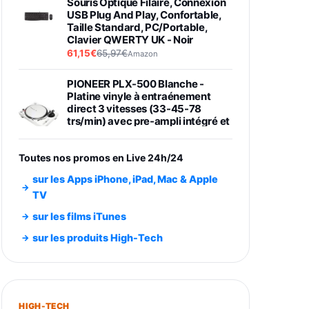
Souris Optique Filaire, Connexion
USB Plug And Play, Confortable,
Taille Standard, PC/Portable,
Clavier QWERTY UK - Noir
61,15€
65,97€
Amazon
PIONEER PLX-500 Blanche -
Platine vinyle à entraénement
direct 3 vitesses (33-45-78
trs/min) avec pre-ampli intégré et
port USB
348,99€
384,71€
Amazon
Toutes nos promos en Live 24h/24
Smartphone SAMSUNG Galaxy
sur les Apps iPhone, iPad, Mac & Apple
S26 Ultra Noir 256Go
TV
891,99€
1199€
Fnac (Vendeur Tiers)
sur les films iTunes
Smartphone SAMSUNG Galaxy
sur les produits High-Tech
S26+ Violet 256Go
749,99€
1240,43€
Fnac (Vendeur Tiers)
Galaxy S26 256 Go Bleu
HIGH-TECH