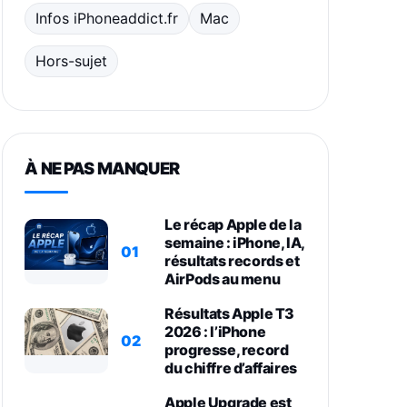
Infos iPhoneaddict.fr
Mac
Hors-sujet
À NE PAS MANQUER
Le récap Apple de la
semaine : iPhone, IA,
01
résultats records et
AirPods au menu
Résultats Apple T3
2026 : l’iPhone
02
progresse, record
du chiffre d’affaires
Apple Upgrade est