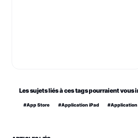
Les sujets liés à ces tags pourraient vous 
#App Store
#Application iPad
#Application