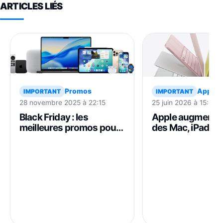
ARTICLES LIÉS
Promos
Apple
IMPORTANT
IMPORTANT
28 novembre 2025 à 22:15
25 juin 2026 à 15:07
Black Friday : les
Apple augmente l
meilleures promos pour
des Mac, iPad et 
les produits Apple
produits
(iPhone, AirPods, Mac…)