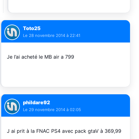
Toto25
Le
28 novembre 2014 à 22:41
Je l’ai acheté le MB air a 799
phildare92
Le
29 novembre 2014 à 02:05
J ai prit à la FNAC PS4 avec pack gtaV à 369,99