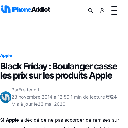
Aller au contenu
iPhone
Addict
Apple
Black Friday : Boulanger casse
les prix sur les produits Apple
Par
Frederic L.
28 novembre 2014 à 12:59
·
1 min de lecture
·
24
·
Mis à jour le
23 mai 2020
Si
Apple
a décidé de ne pas accorder de remises sur