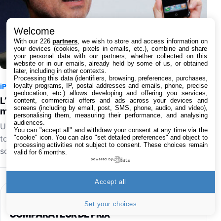
Welcome
With our 226
partners
, we wish to store and access information on
your devices (cookies, pixels in emails, etc.), combine and share
your personal data with our partners, whether collected on this
website or in our emails, already held by some of us, or obtained
later, including in other contexts.
Processing this data (identifiers, browsing, preferences, purchases,
loyalty programs, IP, postal addresses and emails, phone, precise
iPhone
7 août 2026 à 15:55
1
geolocation, etc.) allows developing and offering you services,
L’iPhone original de 2007 perd son dernier réseau
content, commercial offers and ads across your devices and
screens (including by email, post, SMS, phone, audio, and video),
mobile aux États-Unis avec l’arrêt de la 2G
personalising them, measuring their performance, and analysing
audiences.
Une page de l'histoire de la téléphonie mobile se
You can "accept all" and withdraw your consent at any time via the
"cookie" icon
. You can also "set detailed preferences" and object to
tourne aux États-Unis. T-Mobile a définitivement éteint
processing activities not subject to consent. These choices remain
son réseau 2G GSM le 3 août 2026, privant les…
valid for 6 months.
powered by
Accept all
HIGH-TECH
Set your choices
COMPARATEUR DE PRIX