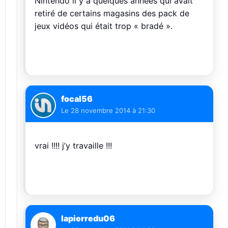
Nintendo il y a quelques années qui avait
retiré de certains magasins des pack de
jeux vidéos qui était trop « bradé ».
focal56
Le
28 novembre 2014 à 21:30
vrai !!!! j’y travaille !!!
lapierredu06