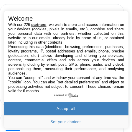
CATÉGORIES
Welcome
With our 226
partners
, we wish to store and access information on
your devices (cookies, pixels in emails, etc.), combine and share
your personal data with our partners, whether collected on this
iPhone
iPad
Jailbreak
Applications
website or in our emails, already held by some of us, or obtained
later, including in other contexts.
Processing this data (identifiers, browsing, preferences, purchases,
Rumeurs
Trucs & astuces
Tests
Humour
loyalty programs, IP, postal addresses and emails, phone, precise
geolocation, etc.) allows developing and offering you services,
content, commercial offers and ads across your devices and
Accessoires
Promos
Apple
Tutoriaux
screens (including by email, post, SMS, phone, audio, and video),
personalising them, measuring their performance, and analysing
audiences.
Business
Infos iPhoneaddict.fr
Mac
You can "accept all" and withdraw your consent at any time via the
"cookie" icon
. You can also "set detailed preferences" and object to
processing activities not subject to consent. These choices remain
Hors-sujet
valid for 6 months.
powered by
Accept all
À NE PAS MANQUER
Set your choices