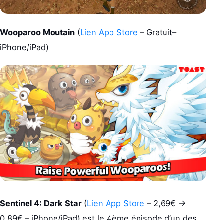
Wooparoo Moutain
(
Lien App Store
– Gratuit–
iPhone/iPad)
Sentinel 4: Dark Star
(
Lien App Store
–
2,69€
->
0,89€ – iPhone/iPad) est le 4ème épisode d’un des