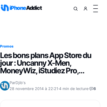
Aller au contenu
iPhone
Addict
Promos
Les bons plans App Store du
jour : Uncanny X-Men,
MoneyWiz, iStudiez Pro,…
Par
Djib's
28 novembre 2014 à 22:21
·
4 min de lecture
·
6