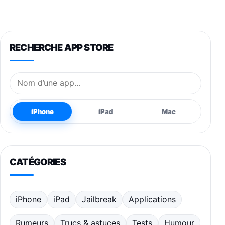
RECHERCHE APP STORE
Nom de l’application
iPhone
iPad
Mac
CATÉGORIES
iPhone
iPad
Jailbreak
Applications
Rumeurs
Trucs & astuces
Tests
Humour