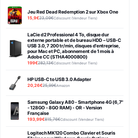
Jeu Red Dead Redemption 2 sur Xbox One
15,9€
23,09€
Cdiscount (Vendeur Tiers)
LaCie d2 Professional 4 To, disque dur
externe portable et de bureau HDD – USB-C
USB 3.0, 7 200 tr/min, disques d'entreprise,
pour Mac et PC, abonnement de 1 mois à
Adobe CC (STHA4000800)
199€
282,13€
Cdiscount (Vendeur Tiers)
HP USB-C to USB 3.0 Adapter
20,26€
25,99€
Amazon
Samsung Galaxy A80 - Smartphone 4G (6,7''
- 128GO - 8GO RAM) - OR - Version
Française
193,99€
815,76€
Cdiscount (Vendeur Tiers)
Logitech MK120 Combo Clavier et Souris