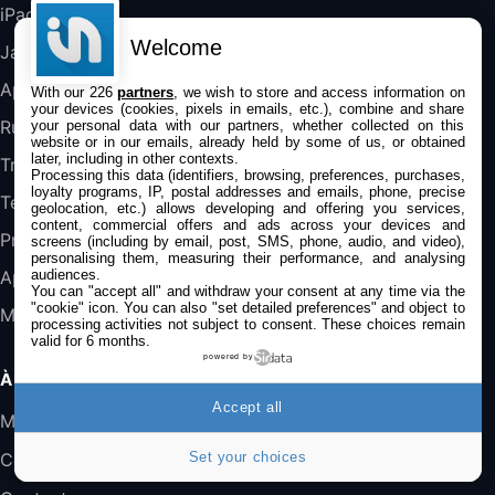
iPad
DeLonghi ECAM290.22.b
Welcome
357,4€
389,7€
Cdiscount (Vendeur Tiers)
Jailbreak
Applications
With our 226
partners
, we wish to store and access information on
your devices (cookies, pixels in emails, etc.), combine and share
Jeu FIFA 20 sur PC (code à télécharger)
Rumeurs
your personal data with our partners, whether collected on this
45,98€
57,99€
Rue Du Commerce (Vendeur Tiers)
website or in our emails, already held by some of us, or obtained
later, including in other contexts.
Trucs & astuces
Processing this data (identifiers, browsing, preferences, purchases,
loyalty programs, IP, postal addresses and emails, phone, precise
Tests
geolocation, etc.) allows developing and offering you services,
content, commercial offers and ads across your devices and
Promos
screens (including by email, post, SMS, phone, audio, and video),
personalising them, measuring their performance, and analysing
audiences.
Apple
You can "accept all" and withdraw your consent at any time via the
"cookie" icon
. You can also "set detailed preferences" and object to
Mac
processing activities not subject to consent. These choices remain
valid for 6 months.
powered by
À PROPOS
Accept all
Mentions légales
Set your choices
Confidentialité