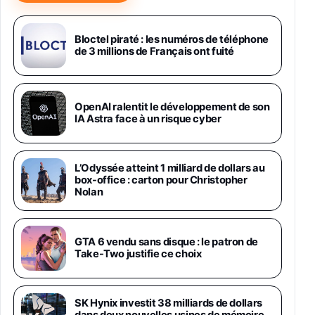
Samsung Galaxy Miracle Ultra, Smartphone
Android 5G avec Galaxy AI, 512 Go,
Chargeur Secteur Rapide 25W Inclus,
Bloctel piraté : les numéros de téléphone
de 3 millions de Français ont fuité
Smartphone déverrouillé, Noir, Version FR
1019€
1399€
Fnac (Vendeur Tiers)
Galaxy S26 Ultra 512 Go Bleu
OpenAI ralentit le développement de son
1019€
1399€
IA Astra face à un risque cyber
Fnac (Vendeur Tiers)
Galaxy S26 Ultra 256 Go Violet
L’Odyssée atteint 1 milliard de dollars au
892€
1199€
Fnac (Vendeur Tiers)
box-office : carton pour Christopher
Nolan
Philips SHK2000BL - Casque Enfant - Bleu &
Répartiteur Audio 5 Casques, Blanc
24,94€
29,96€
GTA 6 vendu sans disque : le patron de
Fnac (Vendeur Tiers)
Take-Two justifie ce choix
Asus RT-AC59U Routeur sans Fil Double
Bande Gigabit (Serveur et Client VPN, Triple
Vlan, Mode Point d'accès et Bridge, contrôle
SK Hynix investit 38 milliards de dollars
Parental, Qos)