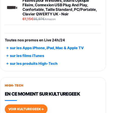
Filaires pour Windows, Souris Optique
Filaire, Connexion USB Plug And Play,
Confortable, Taille Standard, PC/Portable,
Clavier QWERTY UK - Noir
61,15€
65,97€
Amazon
PIONEER PLX-500 Blanche - Platine vinyle à
entraénement direct 3 vitesses (33-45-78
trs/min) avec pre-ampli intégré et port USB
Toutes nos promos en Live 24h/24
348,99€
384,71€
Amazon
sur les Apps iPhone, iPad, Mac & Apple TV
Smartphone SAMSUNG Galaxy S26 Ultra
sur les films iTunes
Noir 256Go
sur les produits High-Tech
891,99€
1199€
Fnac (Vendeur Tiers)
Smartphone SAMSUNG Galaxy S26+ Violet
256Go
HIGH-TECH
749,99€
1240,43€
Fnac (Vendeur Tiers)
EN CE MOMENT SUR KULTUREGEEK
Galaxy S26 256 Go Bleu
648,63€
834,71€
Fnac (Vendeur Tiers)
VOIR KULTUREGEEK
→