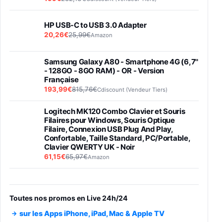
HP USB-C to USB 3.0 Adapter
20,26€
25,99€
Amazon
Samsung Galaxy A80 - Smartphone 4G (6,7''
- 128GO - 8GO RAM) - OR - Version
Française
193,99€
815,76€
Cdiscount (Vendeur Tiers)
Logitech MK120 Combo Clavier et Souris
Filaires pour Windows, Souris Optique
Filaire, Connexion USB Plug And Play,
Confortable, Taille Standard, PC/Portable,
Clavier QWERTY UK - Noir
61,15€
65,97€
Amazon
PIONEER PLX-500 Blanche - Platine vinyle à
entraénement direct 3 vitesses (33-45-78
trs/min) avec pre-ampli intégré et port USB
Toutes nos promos en Live 24h/24
348,99€
384,71€
Amazon
sur les Apps iPhone, iPad, Mac & Apple TV