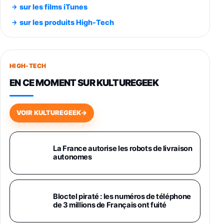
Smartphone SAMSUNG Galaxy S26 Ultra
sur les films iTunes
Noir 256Go
sur les produits High-Tech
891,99€
1199€
Fnac (Vendeur Tiers)
Smartphone SAMSUNG Galaxy S26+ Violet
256Go
HIGH-TECH
749,99€
1240,43€
Fnac (Vendeur Tiers)
EN CE MOMENT SUR KULTUREGEEK
Galaxy S26 256 Go Bleu
648,63€
834,71€
Fnac (Vendeur Tiers)
VOIR KULTUREGEEK
→
Samsung Galaxy Miracle Ultra, Smartphone
Android 5G avec Galaxy AI, 512 Go,
Chargeur Secteur Rapide 25W Inclus,
La France autorise les robots de livraison
autonomes
Smartphone déverrouillé, Noir, Version FR
1019€
1399€
Fnac (Vendeur Tiers)
Galaxy S26 Ultra 512 Go Bleu
Bloctel piraté : les numéros de téléphone
1019€
1399€
de 3 millions de Français ont fuité
Fnac (Vendeur Tiers)