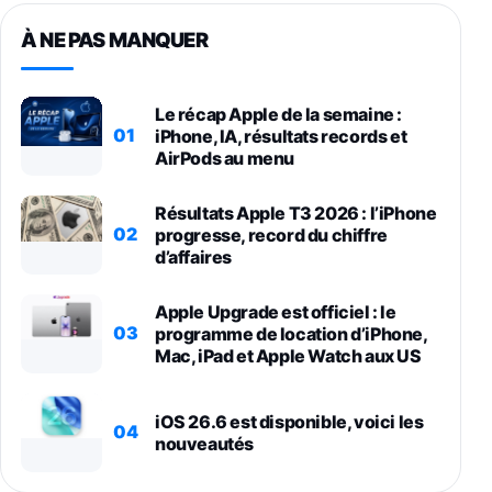
À NE PAS MANQUER
Le récap Apple de la semaine :
01
iPhone, IA, résultats records et
AirPods au menu
Résultats Apple T3 2026 : l’iPhone
02
progresse, record du chiffre
d’affaires
Apple Upgrade est officiel : le
03
programme de location d’iPhone,
Mac, iPad et Apple Watch aux US
iOS 26.6 est disponible, voici les
04
nouveautés