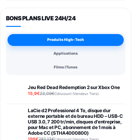
BONS PLANS LIVE 24H/24
Produits High-Tech
Applications
Films iTunes
Jeu Red Dead Redemption 2 sur Xbox One
15,9€
23,09€
Cdiscount (Vendeur Tiers)
LaCie d2 Professional 4 To, disque dur
externe portable et de bureau HDD – USB-C
USB 3.0, 7 200 tr/min, disques d'entreprise,
pour Mac et PC, abonnement de 1 mois à
Adobe CC (STHA4000800)
199€
282,13€
Cdiscount (Vendeur Tiers)