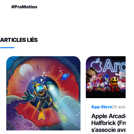
#ProMotion
ARTICLES LIÉS
App Store
29 août 20
Apple Arcade :
Halfbrick (Fruit 
s’associe avec 