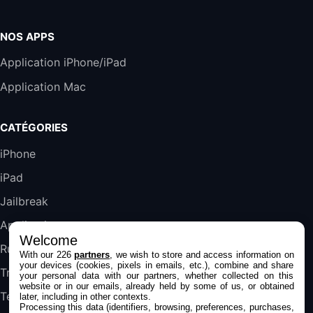
Accessoire iRobot Roomba - Kit de
Rémplacement Roomba Séries 600
19,9€
23,99€
Amazon
NOS APPS
Harman Kardon SoundSticks 5 Haut-Parleur
Application iPhone/iPad
Bluetooth, Noir
Application Mac
289,47€
317,71€
Boulanger
Galaxy S25 FE 6,7\" 5G Nano SIM 128 Go
CATÉGORIES
Blanc
489,99€
647,51€
Fnac (Vendeur Tiers)
iPhone
iPad
DeLonghi ECAM290.22.b
357,4€
389,7€
Cdiscount (Vendeur Tiers)
Jailbreak
Applications
Welcome
Jeu FIFA 20 sur PC (code à télécharger)
Rumeurs
With our 226
partners
, we wish to store and access information on
45,98€
57,99€
Rue Du Commerce (Vendeur Tiers)
your devices (cookies, pixels in emails, etc.), combine and share
Trucs & astuces
your personal data with our partners, whether collected on this
website or in our emails, already held by some of us, or obtained
Tests
later, including in other contexts.
Processing this data (identifiers, browsing, preferences, purchases,