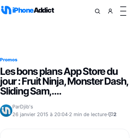
Aller au contenu
iPhone
Addict
Promos
Les bons plans App Store du
jour : Fruit Ninja, Monster Dash,
Sliding Sam,….
Par
Djib's
26 janvier 2015 à 20:04
·
2 min de lecture
·
2