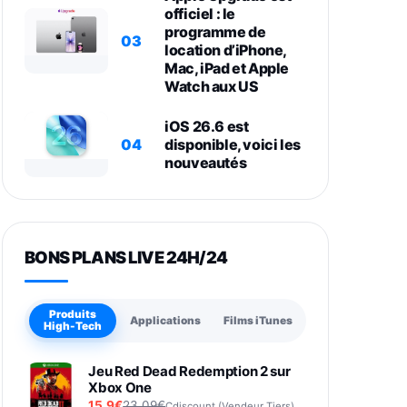
officiel : le
programme de
03
location d’iPhone,
Mac, iPad et Apple
Watch aux US
iOS 26.6 est
04
disponible, voici les
nouveautés
BONS PLANS LIVE 24H/24
Produits
Applications
Films iTunes
High-Tech
Jeu Red Dead Redemption 2 sur
Xbox One
15,9€
23,09€
Cdiscount (Vendeur Tiers)