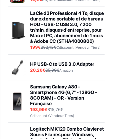
LaCie d2 Professional 4 To, disque
dur externe portable et de bureau
HDD – USB-C USB 3.0, 7 200
tr/min, disques d'entreprise, pour
Mac et PC, abonnement de 1 mois
à Adobe CC (STHA4000800)
199€
282,13€
Cdiscount (Vendeur Tiers)
HP USB-C to USB 3.0 Adapter
20,26€
25,99€
Amazon
Samsung Galaxy A80 -
Smartphone 4G (6,7'' - 128GO -
8GO RAM) - OR - Version
Française
193,99€
815,76€
Cdiscount (Vendeur Tiers)
Logitech MK120 Combo Clavier et
Souris Filaires pour Windows,