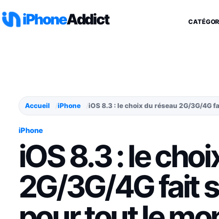
Aller au contenu
iPhone
Addict
CATÉGOR
Accueil
iPhone
iOS 8.3 : le choix du réseau 2G/3G/4G f
iPhone
iOS 8.3 : le cho
2G/3G/4G fait s
pour tout le m