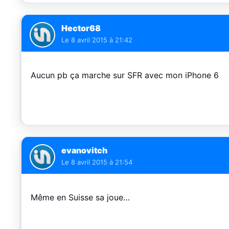
Hector68
Le
8 avril 2015 à 21:42
Aucun pb ça marche sur SFR avec mon iPhone 6
evanovitch
Le
8 avril 2015 à 21:54
Même en Suisse sa joue…