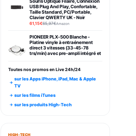
Souris Optique Filaire, Connexion
USB Plug And Play, Confortable,
Taille Standard, PC/Portable,
Clavier QWERTY UK - Noir
61,15€
65,97€
Amazon
PIONEER PLX-500 Blanche -
Platine vinyle à entraénement
direct 3 vitesses (33-45-78
trs/min) avec pre-ampli intégré et
port USB
348,99€
384,71€
Amazon
Toutes nos promos en Live 24h/24
Smartphone SAMSUNG Galaxy
sur les Apps iPhone, iPad, Mac & Apple
S26 Ultra Noir 256Go
TV
891,99€
1199€
Fnac (Vendeur Tiers)
sur les films iTunes
Smartphone SAMSUNG Galaxy
sur les produits High-Tech
S26+ Violet 256Go
749,99€
1240,43€
Fnac (Vendeur Tiers)
Galaxy S26 256 Go Bleu
HIGH-TECH