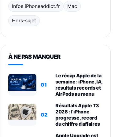
Infos iPhoneaddict.fr
Mac
Hors-sujet
À NE PAS MANQUER
Le récap Apple de la
semaine : iPhone, IA,
01
résultats records et
AirPods au menu
Résultats Apple T3
2026 : l’iPhone
02
progresse, record
du chiffre d’affaires
Apple Upgrade est