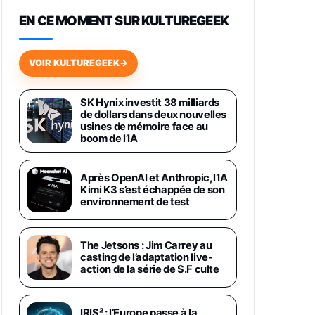
648,63€
834,71€
Fnac (Vendeur Tiers)
EN CE MOMENT SUR KULTUREGEEK
Samsung Galaxy Miracle Ultra,
Smartphone Android 5G avec
VOIR KULTUREGEEK
→
Galaxy AI, 512 Go, Chargeur
Secteur Rapide 25W Inclus,
Smartphone déverrouillé, Noir,
SK Hynix investit 38 milliards
Version FR
de dollars dans deux nouvelles
1019€
1399€
Fnac (Vendeur Tiers)
usines de mémoire face au
boom de l’IA
Galaxy S26 Ultra 512 Go Bleu
1019€
1399€
Fnac (Vendeur Tiers)
Après OpenAI et Anthropic, l’IA
Kimi K3 s’est échappée de son
environnement de test
Galaxy S26 Ultra 256 Go Violet
892€
1199€
Fnac (Vendeur Tiers)
The Jetsons : Jim Carrey au
casting de l’adaptation live-
Philips SHK2000BL - Casque
action de la série de S.F culte
Enfant - Bleu & Répartiteur Audio
5 Casques, Blanc
24,94€
29,96€
Fnac (Vendeur Tiers)
IRIS² : l’Europe passe à la