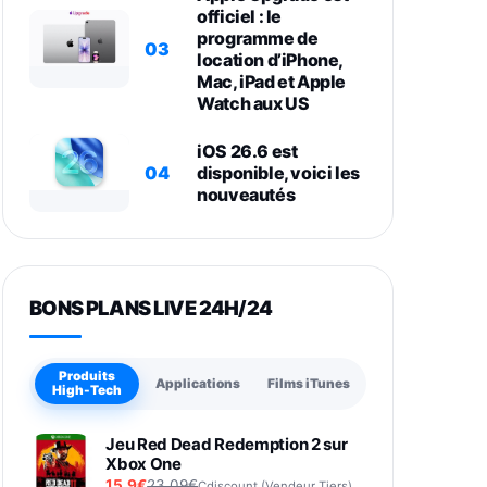
officiel : le
programme de
03
location d’iPhone,
Mac, iPad et Apple
Watch aux US
iOS 26.6 est
04
disponible, voici les
nouveautés
BONS PLANS LIVE 24H/24
Produits
Applications
Films iTunes
High-Tech
Jeu Red Dead Redemption 2 sur
Xbox One
15,9€
23,09€
Cdiscount (Vendeur Tiers)