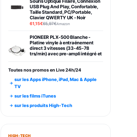
Souris Optique Filaire, Connexion
USB Plug And Play, Confortable,
Taille Standard, PC/Portable,
Clavier QWERTY UK - Noir
61,15€
65,97€
Amazon
PIONEER PLX-500 Blanche -
Platine vinyle à entraénement
direct 3 vitesses (33-45-78
trs/min) avec pre-ampli intégré et
port USB
348,99€
384,71€
Amazon
Toutes nos promos en Live 24h/24
Smartphone SAMSUNG Galaxy
sur les Apps iPhone, iPad, Mac & Apple
S26 Ultra Noir 256Go
TV
891,99€
1199€
Fnac (Vendeur Tiers)
sur les films iTunes
Smartphone SAMSUNG Galaxy
sur les produits High-Tech
S26+ Violet 256Go
749,99€
1240,43€
Fnac (Vendeur Tiers)
Galaxy S26 256 Go Bleu
HIGH-TECH