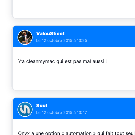
ValouSticot
Le
12 octobre 2015 à 13:25
Y’a cleanmymac qui est pas mal aussi !
Suuf
Le
12 octobre 2015 à 13:47
Onyx a une option « automation » qui fait tout seul 