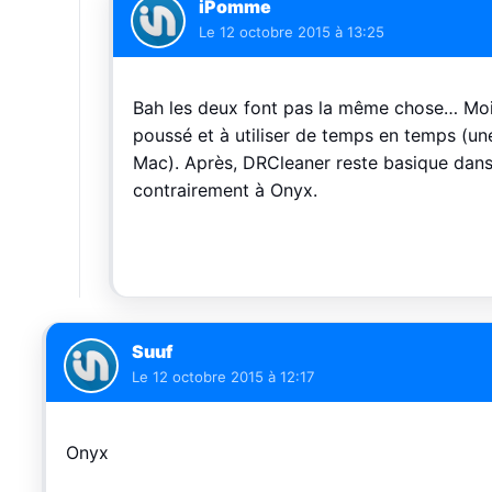
iPomme
Le
12 octobre 2015 à 13:25
Bah les deux font pas la même chose… Moi pe
poussé et à utiliser de temps en temps (une
Mac). Après, DRCleaner reste basique dans 
contrairement à Onyx.
Suuf
Le
12 octobre 2015 à 12:17
Onyx