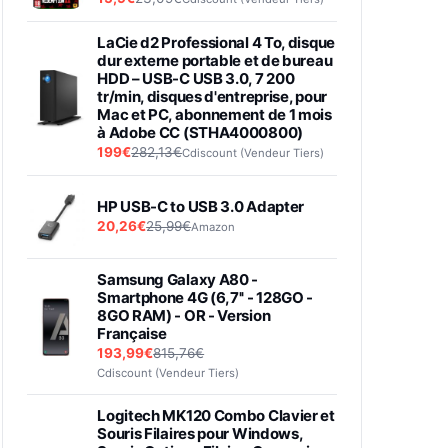
LaCie d2 Professional 4 To, disque
dur externe portable et de bureau
HDD – USB-C USB 3.0, 7 200
tr/min, disques d'entreprise, pour
Mac et PC, abonnement de 1 mois
à Adobe CC (STHA4000800)
199€
282,13€
Cdiscount (Vendeur Tiers)
HP USB-C to USB 3.0 Adapter
20,26€
25,99€
Amazon
Samsung Galaxy A80 -
Smartphone 4G (6,7'' - 128GO -
8GO RAM) - OR - Version
Française
193,99€
815,76€
Cdiscount (Vendeur Tiers)
Logitech MK120 Combo Clavier et
Souris Filaires pour Windows,