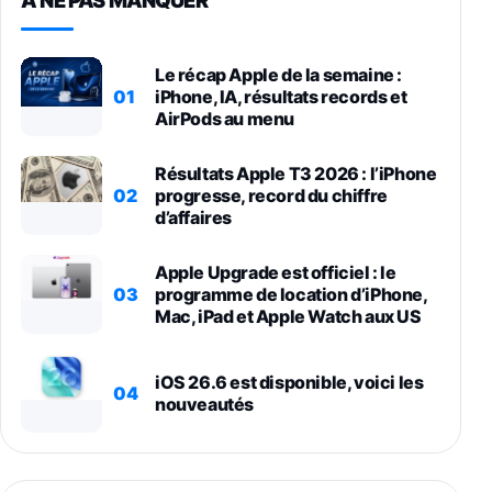
À NE PAS MANQUER
Le récap Apple de la semaine :
01
iPhone, IA, résultats records et
AirPods au menu
Résultats Apple T3 2026 : l’iPhone
02
progresse, record du chiffre
d’affaires
Apple Upgrade est officiel : le
03
programme de location d’iPhone,
Mac, iPad et Apple Watch aux US
iOS 26.6 est disponible, voici les
04
nouveautés