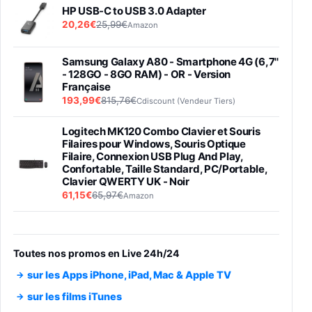
HP USB-C to USB 3.0 Adapter
20,26€
25,99€
Amazon
Samsung Galaxy A80 - Smartphone 4G (6,7''
- 128GO - 8GO RAM) - OR - Version
Française
193,99€
815,76€
Cdiscount (Vendeur Tiers)
Logitech MK120 Combo Clavier et Souris
Filaires pour Windows, Souris Optique
Filaire, Connexion USB Plug And Play,
Confortable, Taille Standard, PC/Portable,
Clavier QWERTY UK - Noir
61,15€
65,97€
Amazon
PIONEER PLX-500 Blanche - Platine vinyle à
entraénement direct 3 vitesses (33-45-78
trs/min) avec pre-ampli intégré et port USB
Toutes nos promos en Live 24h/24
348,99€
384,71€
Amazon
sur les Apps iPhone, iPad, Mac & Apple TV
Smartphone SAMSUNG Galaxy S26 Ultra
sur les films iTunes
Noir 256Go