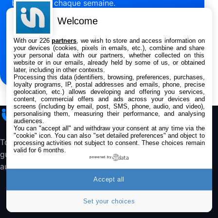
bons plans chaque semaine.
489,99€
499,99€
Boulanger
Welcome
Adresse e-mail
Samsung Galaxy A56 5G, Smartphone
Android, 128 Go, Smartphone déverrouillé,
With our 226
partners
, we wish to store and access information on
Gris
your devices (cookies, pixels in emails, etc.), combine and share
your personal data with our partners, whether collected on this
S’inscrire
284,99€
431,39€
Cdiscount (Vendeur Tiers)
website or in our emails, already held by some of us, or obtained
later, including in other contexts.
Processing this data (identifiers, browsing, preferences, purchases,
Jabra Biz 1500 USB-A Casque Stereo -
loyalty programs, IP, postal addresses and emails, phone, precise
Casque Filaire avec Microphone Antibruit,
geolocation, etc.) allows developing and offering you services,
Unité de Contrôle et Protection contre les
content, commercial offers and ads across your devices and
Pics de Volume pour Téléphones de Bureau
screens (including by email, post, SMS, phone, audio, and video),
iPhone
Addict
personalising them, measuring their performance, and analysing
et Softphones
audiences.
44,43€
66,9€
Amazon
You can "accept all" and withdraw your consent at any time via the
"cookie" icon
. You can also "set detailed preferences" and object to
Toute l’actualité Apple, les bons plans, les
processing activities not subject to consent. These choices remain
Jabra Biz 2300 - Casque Mono supra-
valid for 6 months.
guides et les analyses pour suivre l’écosystème
auriculaire Quick Disconnect - Casque
powered by
Filaire avec Microphone Antibruit Pour
au quotidien.
Téléphones de Bureau
Accept all
31,87€
88,29€
Amazon
Set your choices
Accessoire iRobot Roomba - Kit de
Rémplacement Roomba Séries 600