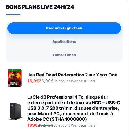
BONS PLANS LIVE 24H/24
Produits High-Tech
Applications
Films iTunes
Jeu Red Dead Redemption 2 sur Xbox One
15,9€
23,09€
Cdiscount (Vendeur Tiers)
LaCie d2 Professional 4 To, disque dur
externe portable et de bureau HDD – USB-C
USB 3.0, 7 200 tr/min, disques d'entreprise,
pour Mac et PC, abonnement de 1 mois à
Adobe CC (STHA4000800)
199€
282,13€
Cdiscount (Vendeur Tiers)