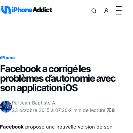
Aller au contenu
iPhone
Addict
iPhone
Facebook a corrigé les
problèmes d’autonomie avec
son application iOS
Par
Jean-Baptiste A.
23 octobre 2015 à 07:20
·
2 min de lecture
·
8
Facebook
propose une nouvelle version de son