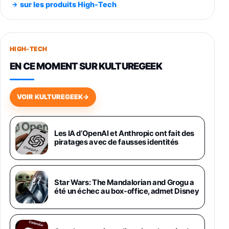
sur les produits High-Tech
891,99€
1199€
Fnac (Vendeur Tiers)
Smartphone SAMSUNG Galaxy S26+ Violet
256Go
HIGH-TECH
749,99€
1240,43€
Fnac (Vendeur Tiers)
EN CE MOMENT SUR KULTUREGEEK
Galaxy S26 256 Go Bleu
648,63€
834,71€
Fnac (Vendeur Tiers)
VOIR KULTUREGEEK
→
Samsung Galaxy Miracle Ultra, Smartphone
Android 5G avec Galaxy AI, 512 Go,
Chargeur Secteur Rapide 25W Inclus,
Les IA d’OpenAI et Anthropic ont fait des
piratages avec de fausses identités
Smartphone déverrouillé, Noir, Version FR
1019€
1399€
Fnac (Vendeur Tiers)
Galaxy S26 Ultra 512 Go Bleu
Star Wars: The Mandalorian and Grogu a
1019€
1399€
été un échec au box-office, admet Disney
Fnac (Vendeur Tiers)
Galaxy S26 Ultra 256 Go Violet