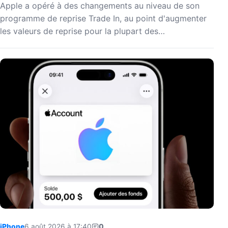
Apple a opéré à des changements au niveau de son
programme de reprise Trade In, au point d'augmenter
les valeurs de reprise pour la plupart des…
iPhone
6 août 2026 à 17:40
0