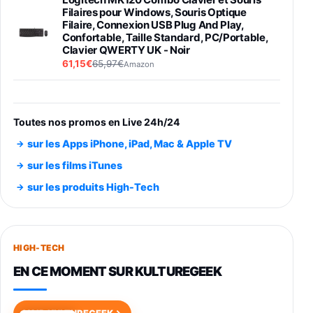
Filaires pour Windows, Souris Optique
Filaire, Connexion USB Plug And Play,
Confortable, Taille Standard, PC/Portable,
Clavier QWERTY UK - Noir
61,15€
65,97€
Amazon
PIONEER PLX-500 Blanche - Platine vinyle à
entraénement direct 3 vitesses (33-45-78
trs/min) avec pre-ampli intégré et port USB
Toutes nos promos en Live 24h/24
348,99€
384,71€
Amazon
sur les Apps iPhone, iPad, Mac & Apple TV
Smartphone SAMSUNG Galaxy S26 Ultra
sur les films iTunes
Noir 256Go
sur les produits High-Tech
891,99€
1199€
Fnac (Vendeur Tiers)
Smartphone SAMSUNG Galaxy S26+ Violet
256Go
HIGH-TECH
749,99€
1240,43€
Fnac (Vendeur Tiers)
EN CE MOMENT SUR KULTUREGEEK
Galaxy S26 256 Go Bleu
648,63€
834,71€
Fnac (Vendeur Tiers)