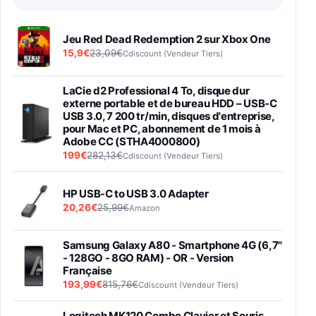
Jeu Red Dead Redemption 2 sur Xbox One
15,9€
23,09€
Cdiscount (Vendeur Tiers)
LaCie d2 Professional 4 To, disque dur
externe portable et de bureau HDD – USB-C
USB 3.0, 7 200 tr/min, disques d'entreprise,
pour Mac et PC, abonnement de 1 mois à
Adobe CC (STHA4000800)
199€
282,13€
Cdiscount (Vendeur Tiers)
HP USB-C to USB 3.0 Adapter
20,26€
25,99€
Amazon
Samsung Galaxy A80 - Smartphone 4G (6,7''
- 128GO - 8GO RAM) - OR - Version
Française
193,99€
815,76€
Cdiscount (Vendeur Tiers)
Logitech MK120 Combo Clavier et Souris