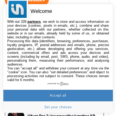
VOIR KULTUREGEEK
→
Samsung Galaxy Miracle Ultra, Smartphone
Welcome
Android 5G avec Galaxy AI, 512 Go,
Chargeur Secteur Rapide 25W Inclus,
Reddit annonce Rules Hub, de l’IA pour la
With our 226
partners
, we wish to store and access information on
modération des contenus
Smartphone déverrouillé, Noir, Version FR
your devices (cookies, pixels in emails, etc.), combine and share
1019€
1399€
Fnac (Vendeur Tiers)
your personal data with our partners, whether collected on this
website or in our emails, already held by some of us, or obtained
later, including in other contexts.
Processing this data (identifiers, browsing, preferences, purchases,
Galaxy S26 Ultra 512 Go Bleu
SpaceX : un étage de Falcon 9 s’est
loyalty programs, IP, postal addresses and emails, phone, precise
1019€
1399€
écrasé sur la Lune à près de 8 700 km/h
Fnac (Vendeur Tiers)
geolocation, etc.) allows developing and offering you services,
content, commercial offers and ads across your devices and
screens (including by email, post, SMS, phone, audio, and video),
personalising them, measuring their performance, and analysing
Galaxy S26 Ultra 256 Go Violet
audiences.
Meta affirme que son IA Muse Spark 1.1 a
You can "accept all" and withdraw your consent at any time via the
892€
1199€
Fnac (Vendeur Tiers)
"cookie" icon
. You can also "set detailed preferences" and object to
piraté un service tiers pendant des tests
processing activities not subject to consent. These choices remain
valid for 6 months.
Philips SHK2000BL - Casque Enfant - Bleu &
powered by
Répartiteur Audio 5 Casques, Blanc
24,94€
29,96€
Disney+ va diffuser les matchs du foot
Fnac (Vendeur Tiers)
Accept all
espagnol (Liga)
Asus RT-AC59U Routeur sans Fil Double
Set your choices
Bande Gigabit (Serveur et Client VPN, Triple
Vlan, Mode Point d'accès et Bridge, contrôle
Viture Pro 2 : les nouvelles lunettes XR