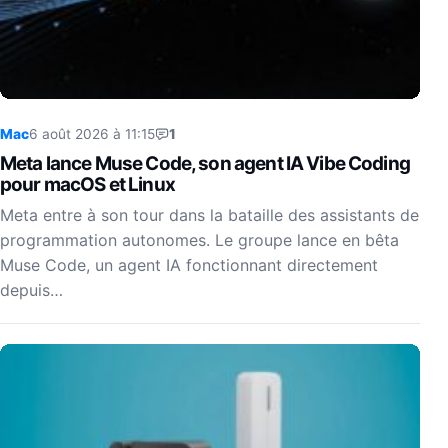
Mac
6 août 2026 à 11:15
1
Meta lance Muse Code, son agent IA Vibe Coding
pour macOS et Linux
Meta entre à son tour dans la bataille des assistants de
programmation autonomes. Le groupe lance en bêta
Muse Code, un agent IA fonctionnant directement
depuis…