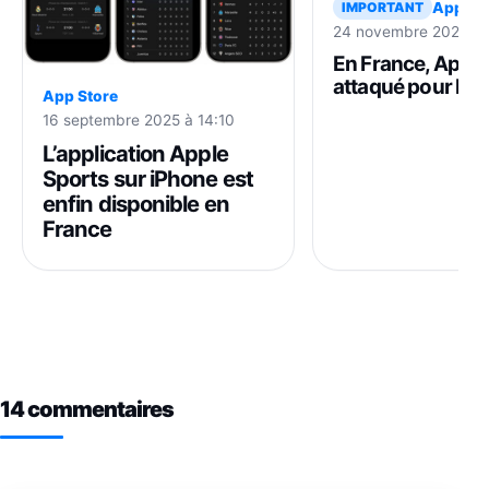
App St
IMPORTANT
24 novembre 2025 à 
En France, Apple
attaqué pour l’Ap
App Store
et les abonneme
16 septembre 2025 à 14:10
streaming plus c
L’application Apple
Sports sur iPhone est
enfin disponible en
France
14 commentaires