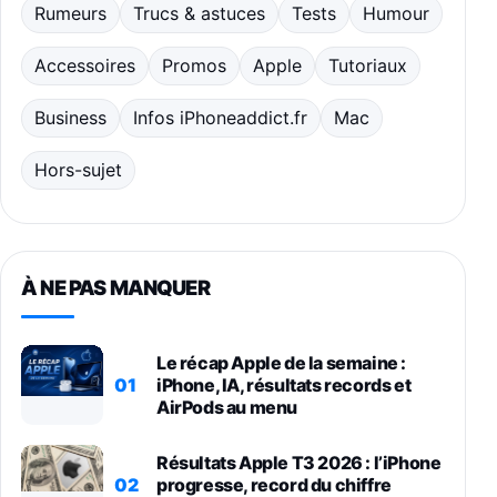
Rumeurs
Trucs & astuces
Tests
Humour
Accessoires
Promos
Apple
Tutoriaux
Business
Infos iPhoneaddict.fr
Mac
Hors-sujet
À NE PAS MANQUER
Le récap Apple de la semaine :
01
iPhone, IA, résultats records et
AirPods au menu
Résultats Apple T3 2026 : l’iPhone
02
progresse, record du chiffre