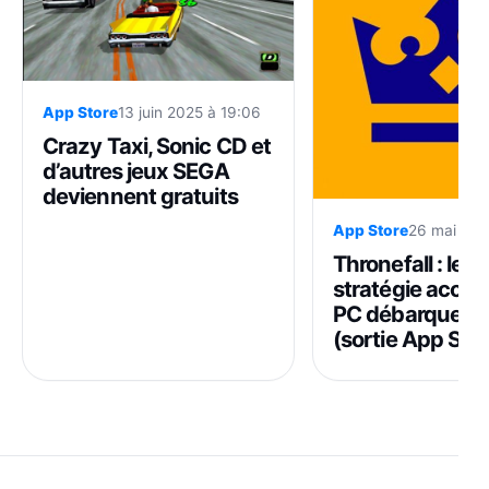
App Store
13 juin 2025 à 19:06
Crazy Taxi, Sonic CD et
d’autres jeux SEGA
deviennent gratuits
App Store
26 mai 202
Thronefall : le j
stratégie accla
PC débarque su
(sortie App Stor