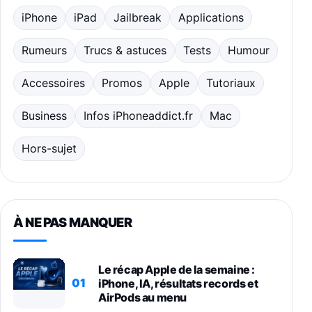
iPhone
iPad
Jailbreak
Applications
Rumeurs
Trucs & astuces
Tests
Humour
Accessoires
Promos
Apple
Tutoriaux
Business
Infos iPhoneaddict.fr
Mac
Hors-sujet
À NE PAS MANQUER
Le récap Apple de la semaine :
01
iPhone, IA, résultats records et
AirPods au menu