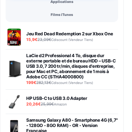
Applications
Films iTunes
Jeu Red Dead Redemption 2 sur Xbox One
15,9€
23,09€
Cdiscount (Vendeur Tiers)
LaCie d2 Professional 4 To, disque dur
externe portable et de bureau HDD – USB-C
USB 3.0, 7 200 tr/min, disques d'entreprise,
pour Mac et PC, abonnement de 1 mois à
Adobe CC (STHA4000800)
199€
282,13€
Cdiscount (Vendeur Tiers)
HP USB-C to USB 3.0 Adapter
20,26€
25,99€
Amazon
Samsung Galaxy A80 - Smartphone 4G (6,7''
- 128GO - 8GO RAM) - OR - Version
Française