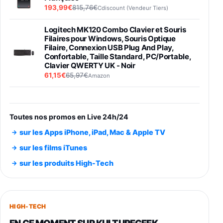
193,99€
815,76€
Cdiscount (Vendeur Tiers)
Logitech MK120 Combo Clavier et Souris
Filaires pour Windows, Souris Optique
Filaire, Connexion USB Plug And Play,
Confortable, Taille Standard, PC/Portable,
Clavier QWERTY UK - Noir
61,15€
65,97€
Amazon
PIONEER PLX-500 Blanche - Platine vinyle à
entraénement direct 3 vitesses (33-45-78
trs/min) avec pre-ampli intégré et port USB
Toutes nos promos en Live 24h/24
348,99€
384,71€
Amazon
sur les Apps iPhone, iPad, Mac & Apple TV
Smartphone SAMSUNG Galaxy S26 Ultra
sur les films iTunes
Noir 256Go
sur les produits High-Tech
891,99€
1199€
Fnac (Vendeur Tiers)
Smartphone SAMSUNG Galaxy S26+ Violet
256Go
HIGH-TECH
749,99€
1240,43€
Fnac (Vendeur Tiers)
EN CE MOMENT SUR KULTUREGEEK