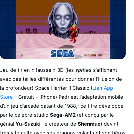
Jeu de tir en « fausse » 3D (les
sprites
s’affichent
avec des tailles différentes pour donner l’illusion de
la profondeur) Space Harrier II Classic (
Lien App
Store
– Gratuit – iPhone/iPad) est l’adaptation mobile
d’un jeu d’arcade datant de 1988,; ce titre développé
par le célèbre studio
Sega-AM2
(et conçu par le
génial
Yu-Suzuki
, le créateur de
Shenmue
) devint
très vite culte avec ses dragons volants et son héros