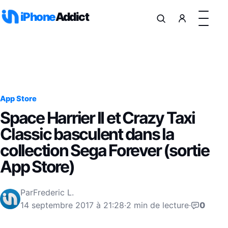
Aller au contenu
iPhone
Addict
App Store
Space Harrier II et Crazy Taxi
Classic basculent dans la
collection Sega Forever (sortie
App Store)
Par
Frederic L.
14 septembre 2017 à 21:28
·
2 min de lecture
·
0