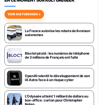
Galaxy S26 256 Go Bleu
648,63€
834,71€
Fnac (Vendeur Tiers)
VOIR KULTUREGEEK
→
Samsung Galaxy Miracle Ultra, Smartphone
Android 5G avec Galaxy AI, 512 Go,
Chargeur Secteur Rapide 25W Inclus,
La France autorise les robots de livraison
autonomes
Smartphone déverrouillé, Noir, Version FR
1019€
1399€
Fnac (Vendeur Tiers)
Galaxy S26 Ultra 512 Go Bleu
Bloctel piraté : les numéros de téléphone
1019€
1399€
de 3 millions de Français ont fuité
Fnac (Vendeur Tiers)
Galaxy S26 Ultra 256 Go Violet
OpenAI ralentit le développement de son
892€
1199€
Fnac (Vendeur Tiers)
IA Astra face à un risque cyber
Philips SHK2000BL - Casque Enfant - Bleu &
Répartiteur Audio 5 Casques, Blanc
L’Odyssée atteint 1 milliard de dollars au
24,94€
29,96€
Fnac (Vendeur Tiers)
box-office : carton pour Christopher
Nolan