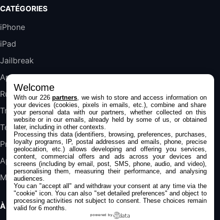
Galaxy S25 FE 6,7\" 5G Nano SIM 128 Go
CATÉGORIES
Blanc
489,99€
647,51€
Fnac (Vendeur Tiers)
iPhone
iPad
DeLonghi ECAM290.22.b
357,4€
389,7€
Cdiscount (Vendeur Tiers)
Jailbreak
Applications
Welcome
Jeu FIFA 20 sur PC (code à télécharger)
Rumeurs
With our 226
partners
, we wish to store and access information on
45,98€
57,99€
Rue Du Commerce (Vendeur Tiers)
your devices (cookies, pixels in emails, etc.), combine and share
Trucs & astuces
your personal data with our partners, whether collected on this
website or in our emails, already held by some of us, or obtained
Tests
later, including in other contexts.
Processing this data (identifiers, browsing, preferences, purchases,
loyalty programs, IP, postal addresses and emails, phone, precise
Promos
geolocation, etc.) allows developing and offering you services,
content, commercial offers and ads across your devices and
Apple
screens (including by email, post, SMS, phone, audio, and video),
personalising them, measuring their performance, and analysing
Mac
audiences.
You can "accept all" and withdraw your consent at any time via the
"cookie" icon
. You can also "set detailed preferences" and object to
processing activities not subject to consent. These choices remain
À PROPOS
valid for 6 months.
powered by