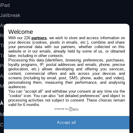
iPad
DeLonghi ECAM290.22.b
357,4€
389,7€
Cdiscount (Vendeur Tiers)
Jailbreak
Applications
Welcome
Jeu FIFA 20 sur PC (code à télécharger)
Rumeurs
With our 226
partners
, we wish to store and access information on
45,98€
57,99€
Rue Du Commerce (Vendeur Tiers)
your devices (cookies, pixels in emails, etc.), combine and share
Trucs & astuces
your personal data with our partners, whether collected on this
website or in our emails, already held by some of us, or obtained
Tests
later, including in other contexts.
Processing this data (identifiers, browsing, preferences, purchases,
loyalty programs, IP, postal addresses and emails, phone, precise
Promos
geolocation, etc.) allows developing and offering you services,
content, commercial offers and ads across your devices and
Apple
screens (including by email, post, SMS, phone, audio, and video),
personalising them, measuring their performance, and analysing
Mac
audiences.
You can "accept all" and withdraw your consent at any time via the
"cookie" icon
. You can also "set detailed preferences" and object to
processing activities not subject to consent. These choices remain
À PROPOS
valid for 6 months.
powered by
Mentions légales
Accept all
Confidentialité