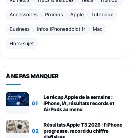
Rumeurs
Trucs & astuces
Tests
Humour
Accessoires
Promos
Apple
Tutoriaux
Business
Infos iPhoneaddict.fr
Mac
Hors-sujet
À NE PAS MANQUER
Le récap Apple de la semaine :
01
iPhone, IA, résultats records et
AirPods au menu
Résultats Apple T3 2026 : l’iPhone
02
progresse, record du chiffre
d’affaires