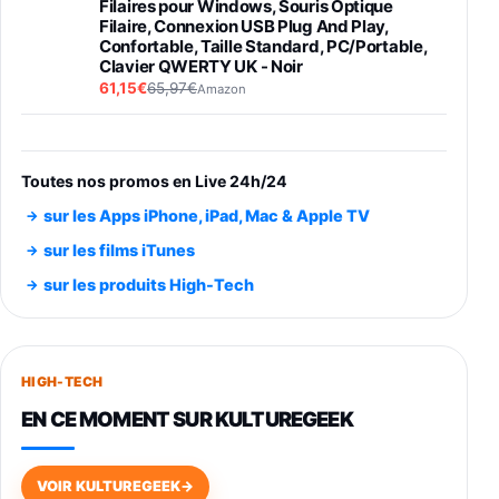
Filaires pour Windows, Souris Optique
Filaire, Connexion USB Plug And Play,
Confortable, Taille Standard, PC/Portable,
Clavier QWERTY UK - Noir
61,15€
65,97€
Amazon
PIONEER PLX-500 Blanche - Platine vinyle à
entraénement direct 3 vitesses (33-45-78
trs/min) avec pre-ampli intégré et port USB
Toutes nos promos en Live 24h/24
348,99€
384,71€
Amazon
sur les Apps iPhone, iPad, Mac & Apple TV
Smartphone SAMSUNG Galaxy S26 Ultra
sur les films iTunes
Noir 256Go
sur les produits High-Tech
891,99€
1199€
Fnac (Vendeur Tiers)
Smartphone SAMSUNG Galaxy S26+ Violet
256Go
HIGH-TECH
749,99€
1240,43€
Fnac (Vendeur Tiers)
EN CE MOMENT SUR KULTUREGEEK
Galaxy S26 256 Go Bleu
648,63€
834,71€
Fnac (Vendeur Tiers)
VOIR KULTUREGEEK
→