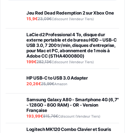
Jeu Red Dead Redemption 2 sur Xbox One
15,9€
23,09€
Cdiscount (Vendeur Tiers)
LaCie d2 Professional 4 To, disque dur
externe portable et de bureau HDD – USB-C
USB 3.0, 7 200 tr/min, disques d'entreprise,
pour Mac et PC, abonnement de 1 mois à
Adobe CC (STHA4000800)
199€
282,13€
Cdiscount (Vendeur Tiers)
HP USB-C to USB 3.0 Adapter
20,26€
25,99€
Amazon
Samsung Galaxy A80 - Smartphone 4G (6,7''
- 128GO - 8GO RAM) - OR - Version
Française
193,99€
815,76€
Cdiscount (Vendeur Tiers)
Logitech MK120 Combo Clavier et Souris