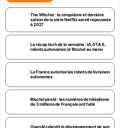
Samsung Galaxy Miracle Ultra, Smartphone
Android 5G avec Galaxy AI, 512 Go,
The Witcher : la cinquième et dernière
Chargeur Secteur Rapide 25W Inclus,
saison de la série Netflix serait repoussée
Smartphone déverrouillé, Noir, Version FR
à 2027
1019€
1399€
Fnac (Vendeur Tiers)
Galaxy S26 Ultra 512 Go Bleu
Le récap tech de la semaine : IA, GTA 6,
1019€
1399€
robots autonomes et Bloctel au menu
Fnac (Vendeur Tiers)
Galaxy S26 Ultra 256 Go Violet
La France autorise les robots de livraison
892€
1199€
Fnac (Vendeur Tiers)
autonomes
Philips SHK2000BL - Casque Enfant - Bleu &
Répartiteur Audio 5 Casques, Blanc
24,94€
29,96€
Bloctel piraté : les numéros de téléphone
Fnac (Vendeur Tiers)
de 3 millions de Français ont fuité
Asus RT-AC59U Routeur sans Fil Double
Bande Gigabit (Serveur et Client VPN, Triple
Vlan, Mode Point d'accès et Bridge, contrôle
OpenAI ralentit le développement de son
Parental, Qos)