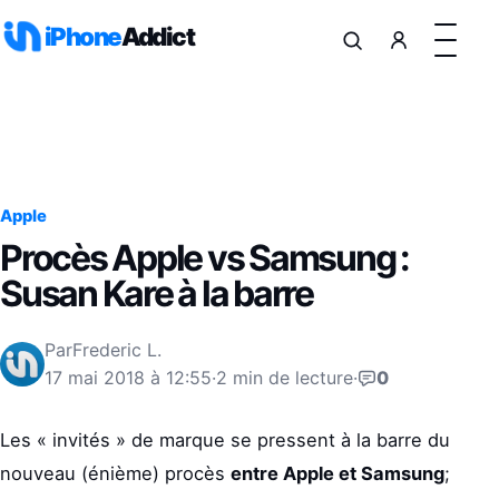
Aller au contenu
iPhone
Addict
Apple
Procès Apple vs Samsung :
Susan Kare à la barre
Par
Frederic L.
17 mai 2018 à 12:55
·
2 min de lecture
·
0
Les « invités » de marque se pressent à la barre du
nouveau (énième) procès
entre Apple et Samsung
;