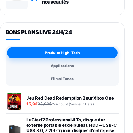
nouveautés
BONS PLANS LIVE 24H/24
Produits High-Tech
Applications
Films iTunes
Jeu Red Dead Redemption 2 sur Xbox One
15,9€
23,09€
Cdiscount (Vendeur Tiers)
LaCie d2 Professional 4 To, disque dur
externe portable et de bureau HDD – USB-C
USB 3.0, 7 200 tr/min, disques d'entreprise,