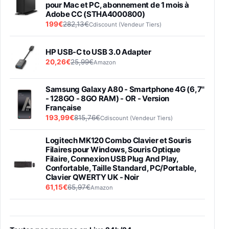
pour Mac et PC, abonnement de 1 mois à
Adobe CC (STHA4000800)
199€
282,13€
Cdiscount (Vendeur Tiers)
HP USB-C to USB 3.0 Adapter
20,26€
25,99€
Amazon
Samsung Galaxy A80 - Smartphone 4G (6,7''
- 128GO - 8GO RAM) - OR - Version
Française
193,99€
815,76€
Cdiscount (Vendeur Tiers)
Logitech MK120 Combo Clavier et Souris
Filaires pour Windows, Souris Optique
Filaire, Connexion USB Plug And Play,
Confortable, Taille Standard, PC/Portable,
Clavier QWERTY UK - Noir
61,15€
65,97€
Amazon
PIONEER PLX-500 Blanche - Platine vinyle à
entraénement direct 3 vitesses (33-45-78
trs/min) avec pre-ampli intégré et port USB