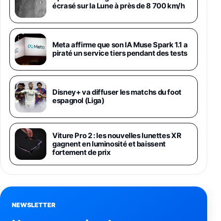
1019€
1399€
écrasé sur la Lune à près de 8 700 km/h
Fnac (Vendeur Tiers)
Galaxy S26 Ultra 256 Go Violet
Meta affirme que son IA Muse Spark 1.1 a
892€
1199€
Fnac (Vendeur Tiers)
piraté un service tiers pendant des tests
Philips SHK2000BL - Casque Enfant - Bleu &
Répartiteur Audio 5 Casques, Blanc
24,94€
29,96€
Disney+ va diffuser les matchs du foot
Fnac (Vendeur Tiers)
espagnol (Liga)
Asus RT-AC59U Routeur sans Fil Double
Bande Gigabit (Serveur et Client VPN, Triple
Vlan, Mode Point d'accès et Bridge, contrôle
Viture Pro 2 : les nouvelles lunettes XR
Parental, Qos)
gagnent en luminosité et baissent
39,72€
50,42€
Amazon
fortement de prix
Panasonic KX-TG6822 Téléphones Sans fil
Répondeur Ecran [Version Française]
31,67€
47,96€
Amazon
NEWSLETTER
Smartphone APPLE iPhone 15 Noir 128Go