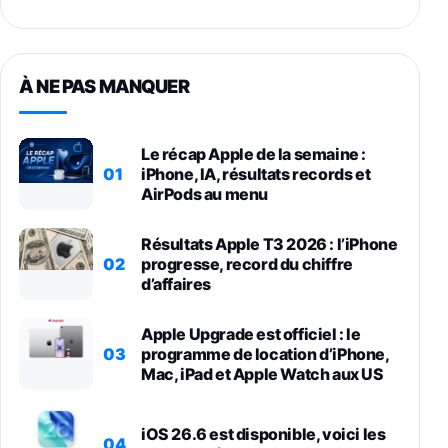
À NE PAS MANQUER
Le récap Apple de la semaine :
01
iPhone, IA, résultats records et
AirPods au menu
Résultats Apple T3 2026 : l’iPhone
02
progresse, record du chiffre
d’affaires
Apple Upgrade est officiel : le
03
programme de location d’iPhone,
Mac, iPad et Apple Watch aux US
iOS 26.6 est disponible, voici les
04