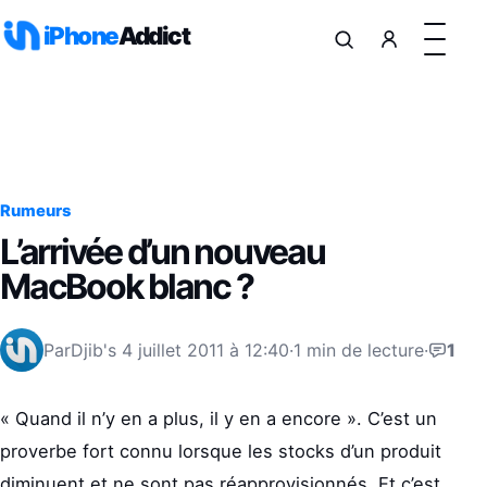
Aller au contenu
iPhone
Addict
Rumeurs
L’arrivée d’un nouveau
MacBook blanc ?
Par
Djib's
4 juillet 2011 à 12:40
·
1 min de lecture
·
1
« Quand il n’y en a plus, il y en a encore ». C’est un
proverbe fort connu lorsque les stocks d’un produit
diminuent et ne sont pas réapprovisionnés. Et c’est