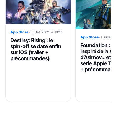
App Store
7 juillet 2025 à 18:21
App Store
21 juillet 2
Destiny: Rising : le
Foundation : un
spin-off se date enfin
inspiré de la sa
sur iOS (trailer +
d’Asimov… et par
précommandes)
série Apple TV+ 
+ précommand