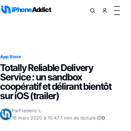
Aller au contenu
iPhone
Addict
App Store
Totally Reliable Delivery
Service : un sandbox
coopératif et délirant bientôt
sur iOS (trailer)
Par
Frederic L.
16 mars 2020 à 10:47
·
1 min de lecture
·
0