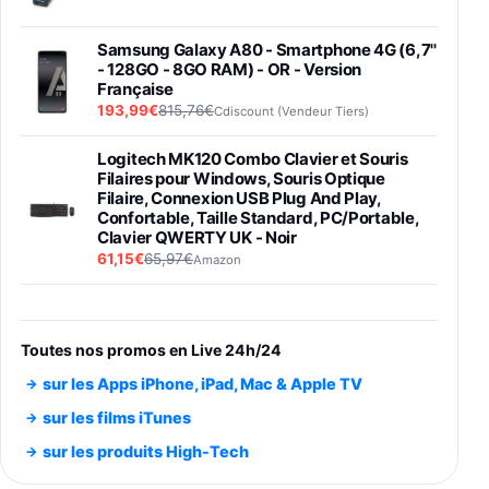
Samsung Galaxy A80 - Smartphone 4G (6,7''
- 128GO - 8GO RAM) - OR - Version
Française
193,99€
815,76€
Cdiscount (Vendeur Tiers)
Logitech MK120 Combo Clavier et Souris
Filaires pour Windows, Souris Optique
Filaire, Connexion USB Plug And Play,
Confortable, Taille Standard, PC/Portable,
Clavier QWERTY UK - Noir
61,15€
65,97€
Amazon
PIONEER PLX-500 Blanche - Platine vinyle à
entraénement direct 3 vitesses (33-45-78
trs/min) avec pre-ampli intégré et port USB
Toutes nos promos en Live 24h/24
348,99€
384,71€
Amazon
sur les Apps iPhone, iPad, Mac & Apple TV
Smartphone SAMSUNG Galaxy S26 Ultra
sur les films iTunes
Noir 256Go
sur les produits High-Tech
891,99€
1199€
Fnac (Vendeur Tiers)