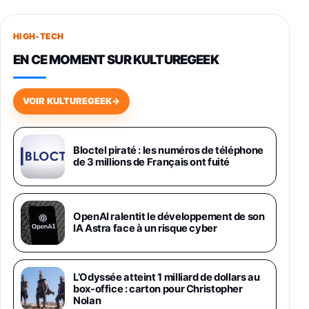
Smartphone SAMSUNG Galaxy S26+ Violet
256Go
HIGH-TECH
749,99€
1240,43€
Fnac (Vendeur Tiers)
EN CE MOMENT SUR KULTUREGEEK
Galaxy S26 256 Go Bleu
648,63€
834,71€
Fnac (Vendeur Tiers)
VOIR KULTUREGEEK
→
Samsung Galaxy Miracle Ultra, Smartphone
Android 5G avec Galaxy AI, 512 Go,
Chargeur Secteur Rapide 25W Inclus,
Bloctel piraté : les numéros de téléphone
de 3 millions de Français ont fuité
Smartphone déverrouillé, Noir, Version FR
1019€
1399€
Fnac (Vendeur Tiers)
Galaxy S26 Ultra 512 Go Bleu
OpenAI ralentit le développement de son
1019€
1399€
IA Astra face à un risque cyber
Fnac (Vendeur Tiers)
Galaxy S26 Ultra 256 Go Violet
L’Odyssée atteint 1 milliard de dollars au
892€
1199€
Fnac (Vendeur Tiers)
box-office : carton pour Christopher
Nolan