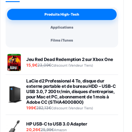
Produits High-Tech
Applications
Films iTunes
Jeu Red Dead Redemption 2 sur Xbox One
15,9€
23,09€
Cdiscount (Vendeur Tiers)
LaCie d2 Professional 4 To, disque dur
externe portable et de bureau HDD – USB-C
USB 3.0, 7 200 tr/min, disques d'entreprise,
pour Mac et PC, abonnement de 1 mois à
Adobe CC (STHA4000800)
199€
282,13€
Cdiscount (Vendeur Tiers)
HP USB-C to USB 3.0 Adapter
20,26€
25,99€
Amazon