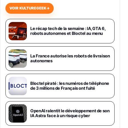
648,63€
834,71€
Fnac (Vendeur Tiers)
VOIR KULTUREGEEK
→
Samsung Galaxy Miracle Ultra, Smartphone
Android 5G avec Galaxy AI, 512 Go,
Chargeur Secteur Rapide 25W Inclus,
Le récap tech de la semaine : IA, GTA 6,
robots autonomes et Bloctel au menu
Smartphone déverrouillé, Noir, Version FR
1019€
1399€
Fnac (Vendeur Tiers)
Galaxy S26 Ultra 512 Go Bleu
La France autorise les robots de livraison
1019€
1399€
autonomes
Fnac (Vendeur Tiers)
Galaxy S26 Ultra 256 Go Violet
Bloctel piraté : les numéros de téléphone
892€
1199€
Fnac (Vendeur Tiers)
de 3 millions de Français ont fuité
Philips SHK2000BL - Casque Enfant - Bleu &
Répartiteur Audio 5 Casques, Blanc
24,94€
29,96€
OpenAI ralentit le développement de son
Fnac (Vendeur Tiers)
IA Astra face à un risque cyber
Asus RT-AC59U Routeur sans Fil Double