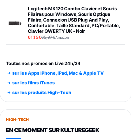
Logitech MK120 Combo Clavier et Souris
Filaires pour Windows, Souris Optique
Filaire, Connexion USB Plug And Play,
Confortable, Taille Standard, PC/Portable,
Clavier QWERTY UK - Noir
61,15€
65,97€
Amazon
PIONEER PLX-500 Blanche - Platine vinyle à
entraénement direct 3 vitesses (33-45-78
trs/min) avec pre-ampli intégré et port USB
Toutes nos promos en Live 24h/24
348,99€
384,71€
Amazon
sur les Apps iPhone, iPad, Mac & Apple TV
Smartphone SAMSUNG Galaxy S26 Ultra
sur les films iTunes
Noir 256Go
sur les produits High-Tech
891,99€
1199€
Fnac (Vendeur Tiers)
Smartphone SAMSUNG Galaxy S26+ Violet
256Go
HIGH-TECH
749,99€
1240,43€
Fnac (Vendeur Tiers)
EN CE MOMENT SUR KULTUREGEEK
Galaxy S26 256 Go Bleu