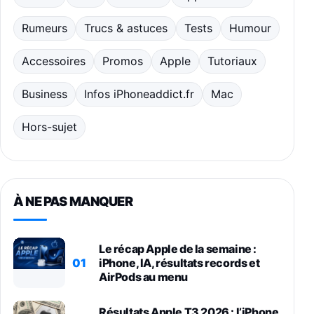
Rumeurs
Trucs & astuces
Tests
Humour
Accessoires
Promos
Apple
Tutoriaux
Business
Infos iPhoneaddict.fr
Mac
Hors-sujet
À NE PAS MANQUER
Le récap Apple de la semaine :
01
iPhone, IA, résultats records et
AirPods au menu
Résultats Apple T3 2026 : l’iPhone