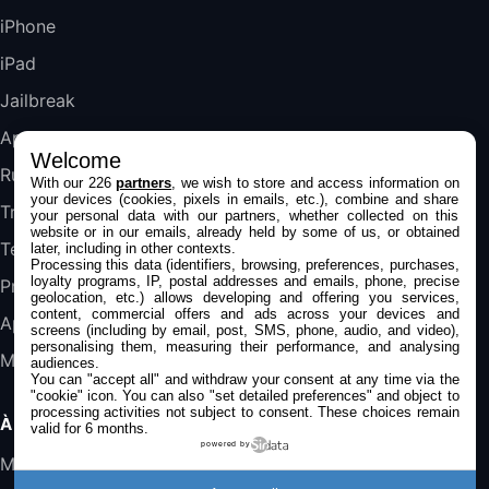
489,99€
647,51€
Fnac (Vendeur Tiers)
iPhone
iPad
DeLonghi ECAM290.22.b
357,4€
389,7€
Cdiscount (Vendeur Tiers)
Jailbreak
Applications
Welcome
Jeu FIFA 20 sur PC (code à télécharger)
Rumeurs
With our 226
partners
, we wish to store and access information on
45,98€
57,99€
Rue Du Commerce (Vendeur Tiers)
your devices (cookies, pixels in emails, etc.), combine and share
Trucs & astuces
your personal data with our partners, whether collected on this
website or in our emails, already held by some of us, or obtained
Tests
later, including in other contexts.
Processing this data (identifiers, browsing, preferences, purchases,
loyalty programs, IP, postal addresses and emails, phone, precise
Promos
geolocation, etc.) allows developing and offering you services,
content, commercial offers and ads across your devices and
Apple
screens (including by email, post, SMS, phone, audio, and video),
personalising them, measuring their performance, and analysing
Mac
audiences.
You can "accept all" and withdraw your consent at any time via the
"cookie" icon
. You can also "set detailed preferences" and object to
processing activities not subject to consent. These choices remain
À PROPOS
valid for 6 months.
powered by
Mentions légales