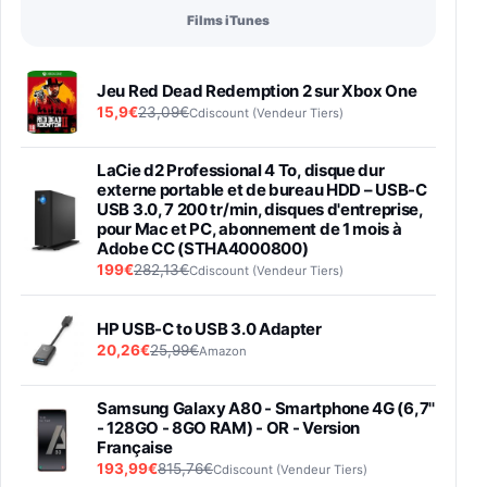
Films iTunes
Jeu Red Dead Redemption 2 sur Xbox One
15,9€
23,09€
Cdiscount (Vendeur Tiers)
LaCie d2 Professional 4 To, disque dur
externe portable et de bureau HDD – USB-C
USB 3.0, 7 200 tr/min, disques d'entreprise,
pour Mac et PC, abonnement de 1 mois à
Adobe CC (STHA4000800)
199€
282,13€
Cdiscount (Vendeur Tiers)
HP USB-C to USB 3.0 Adapter
20,26€
25,99€
Amazon
Samsung Galaxy A80 - Smartphone 4G (6,7''
- 128GO - 8GO RAM) - OR - Version
Française
193,99€
815,76€
Cdiscount (Vendeur Tiers)