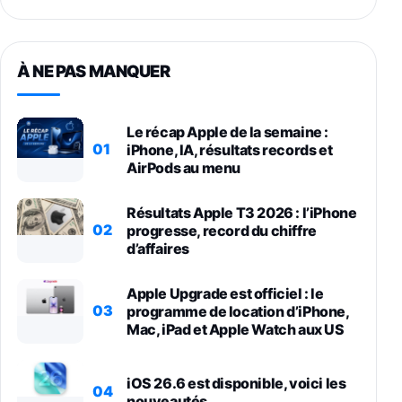
À NE PAS MANQUER
Le récap Apple de la semaine :
01
iPhone, IA, résultats records et
AirPods au menu
Résultats Apple T3 2026 : l’iPhone
02
progresse, record du chiffre
d’affaires
Apple Upgrade est officiel : le
03
programme de location d’iPhone,
Mac, iPad et Apple Watch aux US
iOS 26.6 est disponible, voici les
04
nouveautés