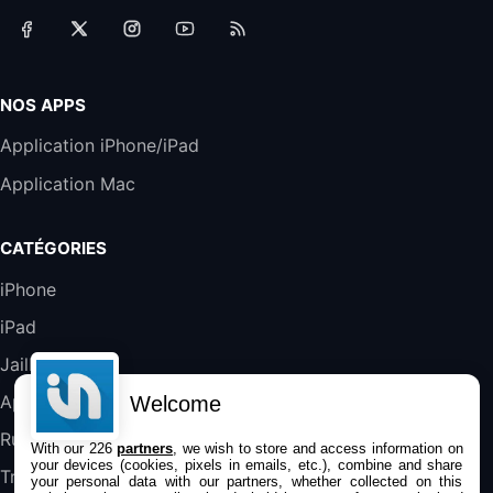
31,87€
88,29€
Amazon
Accessoire iRobot Roomba - Kit de
Rémplacement Roomba Séries 600
19,9€
23,99€
Amazon
NOS APPS
Harman Kardon SoundSticks 5 Haut-Parleur
Application iPhone/iPad
Bluetooth, Noir
Application Mac
289,47€
317,71€
Boulanger
Galaxy S25 FE 6,7\" 5G Nano SIM 128 Go
CATÉGORIES
Blanc
489,99€
647,51€
Fnac (Vendeur Tiers)
iPhone
iPad
DeLonghi ECAM290.22.b
357,4€
389,7€
Cdiscount (Vendeur Tiers)
Jailbreak
Applications
Welcome
Jeu FIFA 20 sur PC (code à télécharger)
Rumeurs
With our 226
partners
, we wish to store and access information on
45,98€
57,99€
Rue Du Commerce (Vendeur Tiers)
your devices (cookies, pixels in emails, etc.), combine and share
Trucs & astuces
your personal data with our partners, whether collected on this