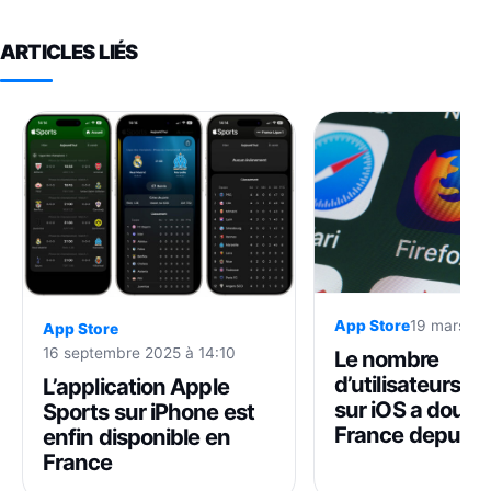
ARTICLES LIÉS
App Store
19 mars 20
App Store
16 septembre 2025 à 14:10
Le nombre
d’utilisateurs de
L’application Apple
sur iOS a doubl
Sports sur iPhone est
France depuis 
enfin disponible en
France