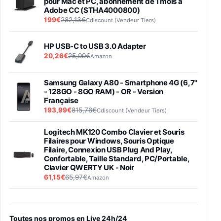
pour Mac et PC, abonnement de 1 mois à
Adobe CC (STHA4000800)
199€
282,13€
Cdiscount (Vendeur Tiers)
HP USB-C to USB 3.0 Adapter
20,26€
25,99€
Amazon
Samsung Galaxy A80 - Smartphone 4G (6,7''
- 128GO - 8GO RAM) - OR - Version
Française
193,99€
815,76€
Cdiscount (Vendeur Tiers)
Logitech MK120 Combo Clavier et Souris
Filaires pour Windows, Souris Optique
Filaire, Connexion USB Plug And Play,
Confortable, Taille Standard, PC/Portable,
Clavier QWERTY UK - Noir
61,15€
65,97€
Amazon
PIONEER PLX-500 Blanche - Platine vinyle à
entraénement direct 3 vitesses (33-45-78
trs/min) avec pre-ampli intégré et port USB
Toutes nos promos en Live 24h/24