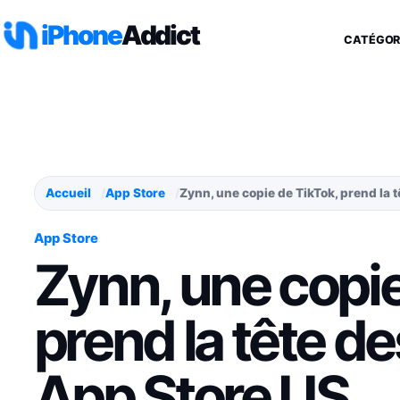
Aller au contenu
iPhone
Addict
CATÉGOR
Accueil
App Store
Zynn, une copie de TikTok, prend la
App Store
Zynn, une copie
prend la tête d
App Store US