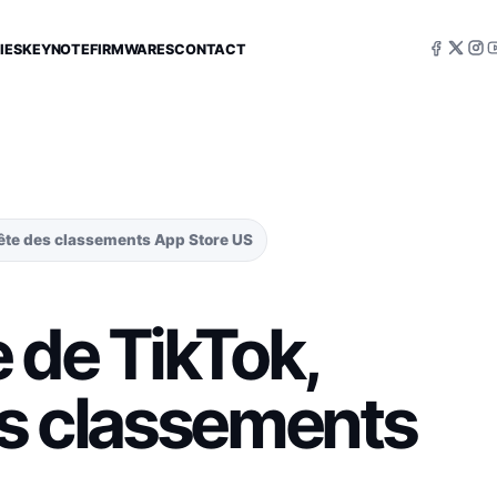
IES
KEYNOTE
FIRMWARES
CONTACT
 tête des classements App Store US
 de TikTok,
es classements