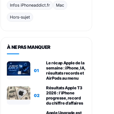
Infos iPhoneaddict.fr
Mac
Hors-sujet
À NE PAS MANQUER
Le récap Apple de la
semaine : iPhone, IA,
01
résultats records et
AirPods au menu
Résultats Apple T3
2026 : l’iPhone
02
progresse, record
du chiffre d’affaires
Apple Upgrade est