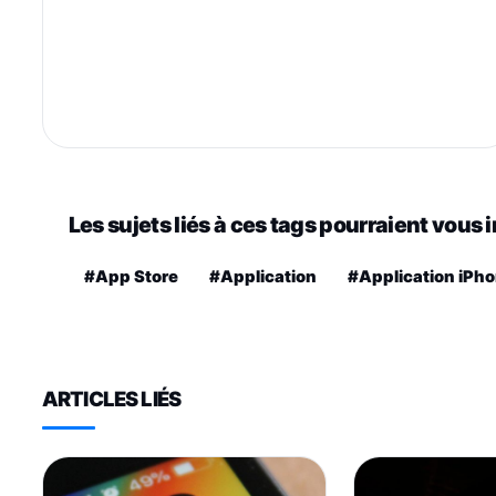
Les sujets liés à ces tags pourraient vous 
#App Store
#Application
#Application iPh
ARTICLES LIÉS