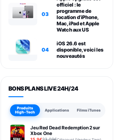
officiel : le
programme de
03
location d’iPhone,
Mac, iPad et Apple
Watch aux US
iOS 26.6 est
04
disponible, voici les
nouveautés
BONS PLANS LIVE 24H/24
Produits
Applications
Films iTunes
High-Tech
Jeu Red Dead Redemption 2 sur
Xbox One
15,9€
23,09€
Cdiscount (Vendeur Tiers)