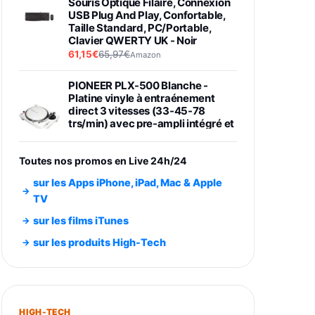
Souris Optique Filaire, Connexion
USB Plug And Play, Confortable,
Taille Standard, PC/Portable,
Clavier QWERTY UK - Noir
61,15€
65,97€
Amazon
PIONEER PLX-500 Blanche -
Platine vinyle à entraénement
direct 3 vitesses (33-45-78
trs/min) avec pre-ampli intégré et
port USB
348,99€
384,71€
Amazon
Toutes nos promos en Live 24h/24
Smartphone SAMSUNG Galaxy
sur les Apps iPhone, iPad, Mac & Apple
S26 Ultra Noir 256Go
TV
891,99€
1199€
Fnac (Vendeur Tiers)
sur les films iTunes
Smartphone SAMSUNG Galaxy
sur les produits High-Tech
S26+ Violet 256Go
749,99€
1240,43€
Fnac (Vendeur Tiers)
Galaxy S26 256 Go Bleu
HIGH-TECH