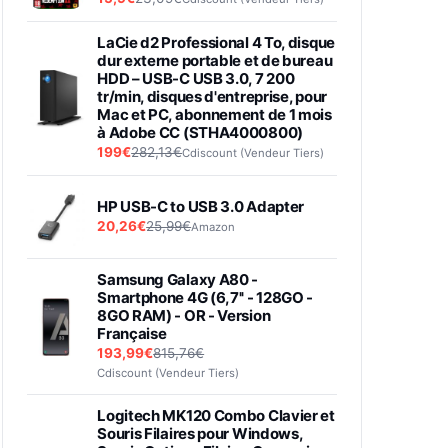
LaCie d2 Professional 4 To, disque
dur externe portable et de bureau
HDD – USB-C USB 3.0, 7 200
tr/min, disques d'entreprise, pour
Mac et PC, abonnement de 1 mois
à Adobe CC (STHA4000800)
199€
282,13€
Cdiscount (Vendeur Tiers)
HP USB-C to USB 3.0 Adapter
20,26€
25,99€
Amazon
Samsung Galaxy A80 -
Smartphone 4G (6,7'' - 128GO -
8GO RAM) - OR - Version
Française
193,99€
815,76€
Cdiscount (Vendeur Tiers)
Logitech MK120 Combo Clavier et
Souris Filaires pour Windows,