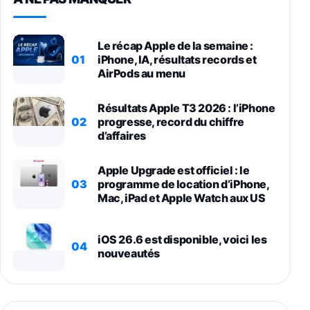
Le récap Apple de la semaine :
01
iPhone, IA, résultats records et
AirPods au menu
Résultats Apple T3 2026 : l’iPhone
02
progresse, record du chiffre
d’affaires
Apple Upgrade est officiel : le
03
programme de location d’iPhone,
Mac, iPad et Apple Watch aux US
iOS 26.6 est disponible, voici les
04
nouveautés