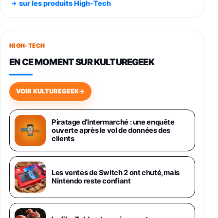
sur les produits High-Tech
891,99€
1199€
Fnac (Vendeur Tiers)
Smartphone SAMSUNG Galaxy S26+ Violet
256Go
HIGH-TECH
749,99€
1240,43€
Fnac (Vendeur Tiers)
EN CE MOMENT SUR KULTUREGEEK
Galaxy S26 256 Go Bleu
648,63€
834,71€
Fnac (Vendeur Tiers)
VOIR KULTUREGEEK
→
Samsung Galaxy Miracle Ultra, Smartphone
Android 5G avec Galaxy AI, 512 Go,
Piratage d’Intermarché : une enquête
Chargeur Secteur Rapide 25W Inclus,
ouverte après le vol de données des
Smartphone déverrouillé, Noir, Version FR
clients
1019€
1399€
Fnac (Vendeur Tiers)
Galaxy S26 Ultra 512 Go Bleu
Les ventes de Switch 2 ont chuté, mais
1019€
1399€
Nintendo reste confiant
Fnac (Vendeur Tiers)
Galaxy S26 Ultra 256 Go Violet