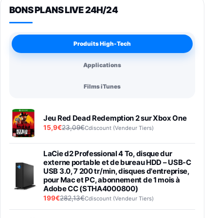
BONS PLANS LIVE 24H/24
Produits High-Tech
Applications
Films iTunes
Jeu Red Dead Redemption 2 sur Xbox One
15,9€
23,09€
Cdiscount (Vendeur Tiers)
LaCie d2 Professional 4 To, disque dur
externe portable et de bureau HDD – USB-C
USB 3.0, 7 200 tr/min, disques d'entreprise,
pour Mac et PC, abonnement de 1 mois à
Adobe CC (STHA4000800)
199€
282,13€
Cdiscount (Vendeur Tiers)