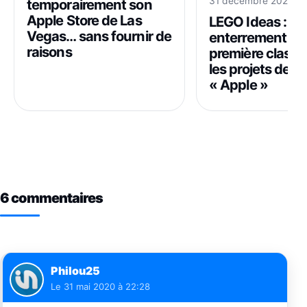
31 décembre 2025 à 
temporairement son
Apple Store de Las
LEGO Ideas :
Vegas… sans fournir de
enterrement de
raisons
première classe
les projets de s
« Apple »
6 commentaires
Philou25
Le
31 mai 2020 à 22:28