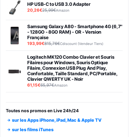
HP USB-C to USB 3.0 Adapter
20,26€
25,99€
Amazon
Samsung Galaxy A80 - Smartphone 4G (6,7''
- 128GO - 8GO RAM) - OR - Version
Française
193,99€
815,76€
Cdiscount (Vendeur Tiers)
Logitech MK120 Combo Clavier et Souris
Filaires pour Windows, Souris Optique
Filaire, Connexion USB Plug And Play,
Confortable, Taille Standard, PC/Portable,
Clavier QWERTY UK - Noir
61,15€
65,97€
Amazon
PIONEER PLX-500 Blanche - Platine vinyle à
entraénement direct 3 vitesses (33-45-78
trs/min) avec pre-ampli intégré et port USB
Toutes nos promos en Live 24h/24
348,99€
384,71€
Amazon
sur les Apps iPhone, iPad, Mac & Apple TV
Smartphone SAMSUNG Galaxy S26 Ultra
sur les films iTunes
Noir 256Go