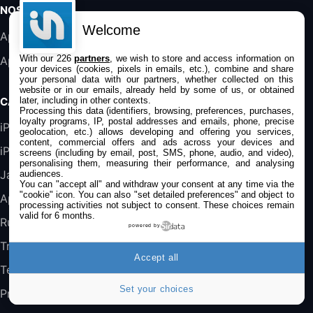
19,9€
23,99€
Amazon
NOS APPS
Welcome
Harman Kardon SoundSticks 5 Haut-Parleur
Application iPhone/iPad
Bluetooth, Noir
With our 226
partners
, we wish to store and access information on
Application Mac
289,47€
317,71€
Boulanger
your devices (cookies, pixels in emails, etc.), combine and share
your personal data with our partners, whether collected on this
website or in our emails, already held by some of us, or obtained
Galaxy S25 FE 6,7\" 5G Nano SIM 128 Go
later, including in other contexts.
CATÉGORIES
Blanc
Processing this data (identifiers, browsing, preferences, purchases,
489,99€
647,51€
loyalty programs, IP, postal addresses and emails, phone, precise
Fnac (Vendeur Tiers)
iPhone
geolocation, etc.) allows developing and offering you services,
content, commercial offers and ads across your devices and
iPad
screens (including by email, post, SMS, phone, audio, and video),
DeLonghi ECAM290.22.b
personalising them, measuring their performance, and analysing
357,4€
389,7€
Cdiscount (Vendeur Tiers)
Jailbreak
audiences.
You can "accept all" and withdraw your consent at any time via the
"cookie" icon
. You can also "set detailed preferences" and object to
Applications
processing activities not subject to consent. These choices remain
Jeu FIFA 20 sur PC (code à télécharger)
valid for 6 months.
Rumeurs
powered by
45,98€
57,99€
Rue Du Commerce (Vendeur Tiers)
Trucs & astuces
Accept all
Tests
Set your choices
Promos