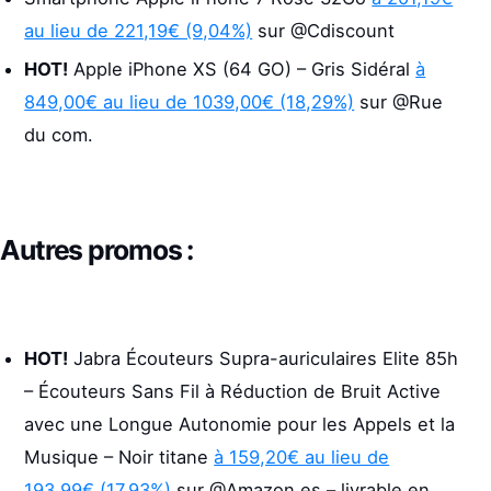
au lieu de 221,19€ (9,04%)
sur @Cdiscount
HOT!
Apple iPhone XS (64 GO) – Gris Sidéral
à
849,00€ au lieu de 1039,00€ (18,29%)
sur @Rue
du com.
Autres promos :
HOT!
Jabra Écouteurs Supra-auriculaires Elite 85h
– Écouteurs Sans Fil à Réduction de Bruit Active
avec une Longue Autonomie pour les Appels et la
Musique – Noir titane
à 159,20€ au lieu de
193,99€ (17,93%)
sur @Amazon.es – livrable en