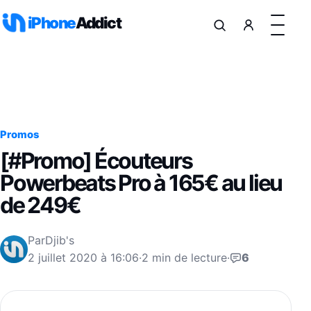
Aller au contenu
iPhone
Addict
Promos
[#Promo] Écouteurs
Powerbeats Pro à 165€ au lieu
de 249€
Par
Djib's
2 juillet 2020 à 16:06
·
2 min de lecture
·
6