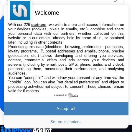
Panasonic KX-TG6822 Téléphones Sans fil
Répondeur Ecran [Version Française]
Welcome
31,67€
47,96€
Amazon
With our 226
partners
, we wish to store and access information on
NEWSLETTER
your devices (cookies, pixels in emails, etc.), combine and share
Smartphone APPLE iPhone 15 Noir 128Go
your personal data with our partners, whether collected on this
Ne manquez rien de
website or in our emails, already held by some of us, or obtained
489,99€
499,99€
Boulanger
later, including in other contexts.
l’actualité Apple
Processing this data (identifiers, browsing, preferences, purchases,
loyalty programs, IP, postal addresses and emails, phone, precise
Recevez les dernières news, rumeurs, tests et
geolocation, etc.) allows developing and offering you services,
Smartphone APPLE iPhone 15 Bleu 128Go
content, commercial offers and ads across your devices and
bons plans chaque semaine.
489,99€
499,99€
Boulanger
screens (including by email, post, SMS, phone, audio, and video),
personalising them, measuring their performance, and analysing
audiences.
You can "accept all" and withdraw your consent at any time via the
Adresse e-mail
Samsung Galaxy A56 5G, Smartphone
"cookie" icon
. You can also "set detailed preferences" and object to
Android, 128 Go, Smartphone déverrouillé,
processing activities not subject to consent. These choices remain
Gris
valid for 6 months.
S’inscrire
284,99€
431,39€
powered by
Cdiscount (Vendeur Tiers)
Jabra Biz 1500 USB-A Casque Stereo -
Accept all
Casque Filaire avec Microphone Antibruit,
Unité de Contrôle et Protection contre les
Set your choices
Pics de Volume pour Téléphones de Bureau
iPhone
Addict
et Softphones