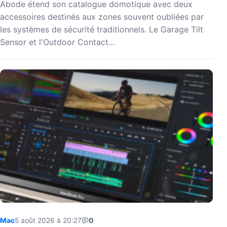
Abode étend son catalogue domotique avec deux
accessoires destinés aux zones souvent oubliées par
les systèmes de sécurité traditionnels. Le Garage Tilt
Sensor et l'Outdoor Contact…
Mac
5 août 2026 à 20:27
0