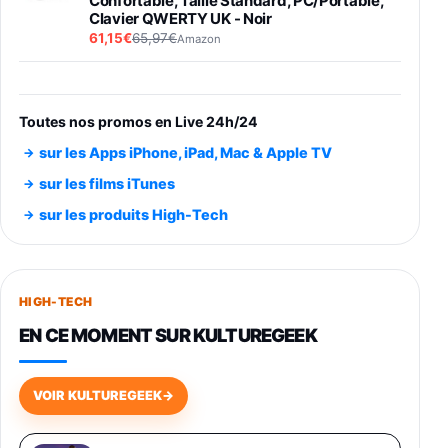
Confortable, Taille Standard, PC/Portable,
Clavier QWERTY UK - Noir
61,15€
65,97€
Amazon
PIONEER PLX-500 Blanche - Platine vinyle à
entraénement direct 3 vitesses (33-45-78
trs/min) avec pre-ampli intégré et port USB
Toutes nos promos en Live 24h/24
348,99€
384,71€
Amazon
sur les Apps iPhone, iPad, Mac & Apple TV
Smartphone SAMSUNG Galaxy S26 Ultra
sur les films iTunes
Noir 256Go
sur les produits High-Tech
891,99€
1199€
Fnac (Vendeur Tiers)
Smartphone SAMSUNG Galaxy S26+ Violet
256Go
HIGH-TECH
749,99€
1240,43€
Fnac (Vendeur Tiers)
EN CE MOMENT SUR KULTUREGEEK
Galaxy S26 256 Go Bleu
648,63€
834,71€
Fnac (Vendeur Tiers)
VOIR KULTUREGEEK
→
Samsung Galaxy Miracle Ultra, Smartphone