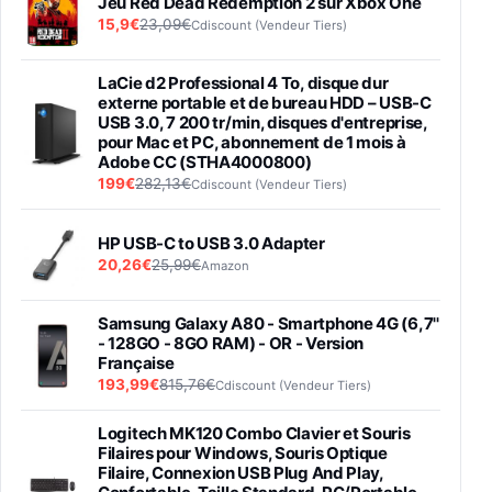
Jeu Red Dead Redemption 2 sur Xbox One
15,9€
23,09€
Cdiscount (Vendeur Tiers)
LaCie d2 Professional 4 To, disque dur
externe portable et de bureau HDD – USB-C
USB 3.0, 7 200 tr/min, disques d'entreprise,
pour Mac et PC, abonnement de 1 mois à
Adobe CC (STHA4000800)
199€
282,13€
Cdiscount (Vendeur Tiers)
HP USB-C to USB 3.0 Adapter
20,26€
25,99€
Amazon
Samsung Galaxy A80 - Smartphone 4G (6,7''
- 128GO - 8GO RAM) - OR - Version
Française
193,99€
815,76€
Cdiscount (Vendeur Tiers)
Logitech MK120 Combo Clavier et Souris
Filaires pour Windows, Souris Optique
Filaire, Connexion USB Plug And Play,