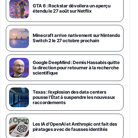
Android 5G avec Galaxy AI, 512 Go,
Chargeur Secteur Rapide 25W Inclus,
GTA 6 : Rockstar dévoilera un aperçu
étendu le 27 août sur Netflix
Smartphone déverrouillé, Noir, Version FR
1019€
1399€
Fnac (Vendeur Tiers)
Galaxy S26 Ultra 512 Go Bleu
Minecraft arrive nativement sur Nintendo
1019€
1399€
Switch 2 le 27 octobre prochain
Fnac (Vendeur Tiers)
Galaxy S26 Ultra 256 Go Violet
Google DeepMind : Demis Hassabis quitte
892€
1199€
Fnac (Vendeur Tiers)
la direction pour retourner à la recherche
scientifique
Philips SHK2000BL - Casque Enfant - Bleu &
Répartiteur Audio 5 Casques, Blanc
Texas : l’explosion des data centers
24,94€
29,96€
Fnac (Vendeur Tiers)
pousse l’État à suspendre les nouveaux
raccordements
Asus RT-AC59U Routeur sans Fil Double
Bande Gigabit (Serveur et Client VPN, Triple
Vlan, Mode Point d'accès et Bridge, contrôle
Les IA d’OpenAI et Anthropic ont fait des
Parental, Qos)
piratages avec de fausses identités
39,72€
50,42€
Amazon