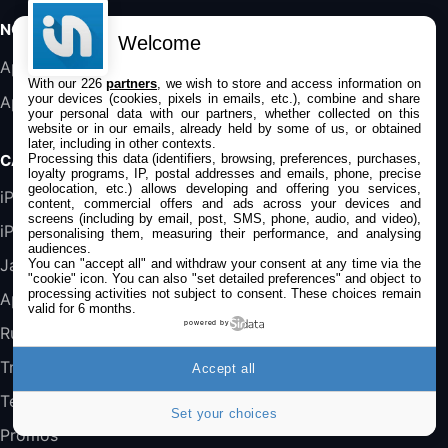
Rémplacement Roomba Séries 600
19,9€
23,99€
Amazon
NOS APPS
Welcome
Harman Kardon SoundSticks 5 Haut-Parleur
Application iPhone/iPad
Bluetooth, Noir
With our 226
partners
, we wish to store and access information on
your devices (cookies, pixels in emails, etc.), combine and share
Application Mac
289,47€
317,71€
Boulanger
your personal data with our partners, whether collected on this
website or in our emails, already held by some of us, or obtained
later, including in other contexts.
Galaxy S25 FE 6,7\" 5G Nano SIM 128 Go
Processing this data (identifiers, browsing, preferences, purchases,
CATÉGORIES
Blanc
loyalty programs, IP, postal addresses and emails, phone, precise
489,99€
647,51€
geolocation, etc.) allows developing and offering you services,
Fnac (Vendeur Tiers)
iPhone
content, commercial offers and ads across your devices and
screens (including by email, post, SMS, phone, audio, and video),
iPad
personalising them, measuring their performance, and analysing
DeLonghi ECAM290.22.b
audiences.
357,4€
389,7€
Cdiscount (Vendeur Tiers)
Jailbreak
You can "accept all" and withdraw your consent at any time via the
"cookie" icon
. You can also "set detailed preferences" and object to
processing activities not subject to consent. These choices remain
Applications
valid for 6 months.
Jeu FIFA 20 sur PC (code à télécharger)
powered by
Rumeurs
45,98€
57,99€
Rue Du Commerce (Vendeur Tiers)
Trucs & astuces
Accept all
Tests
Set your choices
Promos