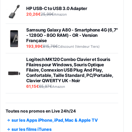
HP USB-C to USB 3.0 Adapter
20,26€
25,99€
Amazon
Samsung Galaxy A80 - Smartphone 4G (6,7''
- 128GO - 8GO RAM) - OR - Version
Française
193,99€
815,76€
Cdiscount (Vendeur Tiers)
Logitech MK120 Combo Clavier et Souris
Filaires pour Windows, Souris Optique
Filaire, Connexion USB Plug And Play,
Confortable, Taille Standard, PC/Portable,
Clavier QWERTY UK - Noir
61,15€
65,97€
Amazon
PIONEER PLX-500 Blanche - Platine vinyle à
entraénement direct 3 vitesses (33-45-78
trs/min) avec pre-ampli intégré et port USB
Toutes nos promos en Live 24h/24
348,99€
384,71€
Amazon
sur les Apps iPhone, iPad, Mac & Apple TV
Smartphone SAMSUNG Galaxy S26 Ultra
sur les films iTunes