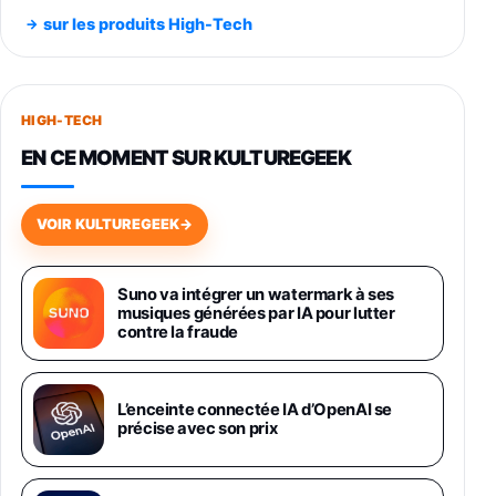
Noir 256Go
sur les produits High-Tech
891,99€
1199€
Fnac (Vendeur Tiers)
Smartphone SAMSUNG Galaxy S26+ Violet
256Go
HIGH-TECH
749,99€
1240,43€
Fnac (Vendeur Tiers)
EN CE MOMENT SUR KULTUREGEEK
Galaxy S26 256 Go Bleu
648,63€
834,71€
Fnac (Vendeur Tiers)
VOIR KULTUREGEEK
→
Samsung Galaxy Miracle Ultra, Smartphone
Android 5G avec Galaxy AI, 512 Go,
Suno va intégrer un watermark à ses
Chargeur Secteur Rapide 25W Inclus,
musiques générées par IA pour lutter
Smartphone déverrouillé, Noir, Version FR
contre la fraude
1019€
1399€
Fnac (Vendeur Tiers)
Galaxy S26 Ultra 512 Go Bleu
L’enceinte connectée IA d’OpenAI se
1019€
1399€
précise avec son prix
Fnac (Vendeur Tiers)