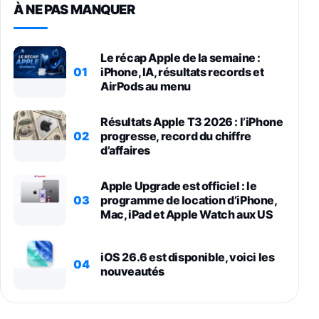
À NE PAS MANQUER
Le récap Apple de la semaine :
01
iPhone, IA, résultats records et
AirPods au menu
Résultats Apple T3 2026 : l’iPhone
02
progresse, record du chiffre
d’affaires
Apple Upgrade est officiel : le
03
programme de location d’iPhone,
Mac, iPad et Apple Watch aux US
iOS 26.6 est disponible, voici les
04
nouveautés