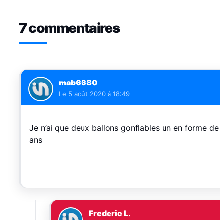
7 commentaires
mab6680
Le
5 août 2020 à 18:49
Je n’ai que deux ballons gonflables un en forme de 
ans
Frederic L.