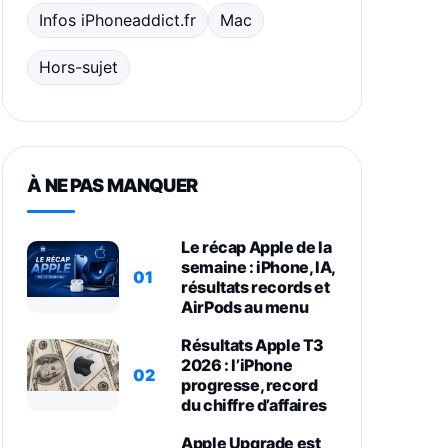
Infos iPhoneaddict.fr
Mac
Hors-sujet
À NE PAS MANQUER
Le récap Apple de la
semaine : iPhone, IA,
01
résultats records et
AirPods au menu
Résultats Apple T3
2026 : l’iPhone
02
progresse, record
du chiffre d’affaires
Apple Upgrade est