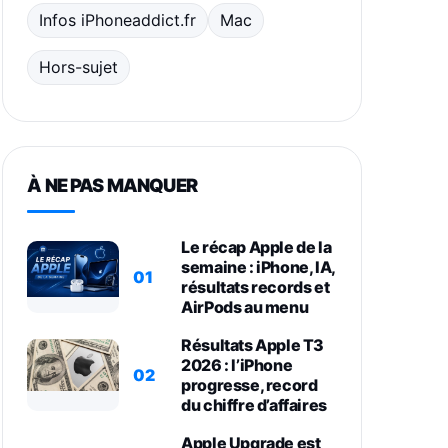
Infos iPhoneaddict.fr
Mac
Hors-sujet
À NE PAS MANQUER
Le récap Apple de la
semaine : iPhone, IA,
01
résultats records et
AirPods au menu
Résultats Apple T3
2026 : l’iPhone
02
progresse, record
du chiffre d’affaires
Apple Upgrade est