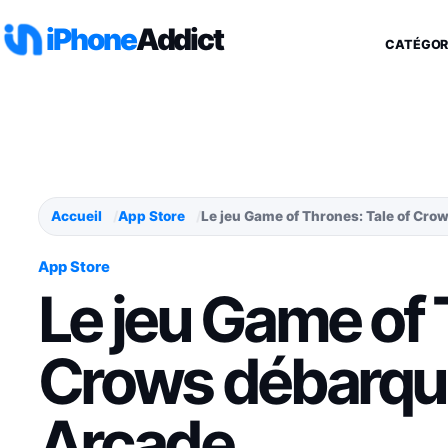
Aller au contenu
iPhone
Addict
CATÉGOR
Accueil
App Store
Le jeu Game of Thrones: Tale of Cr
App Store
Le jeu Game of 
Crows débarqu
Arcade