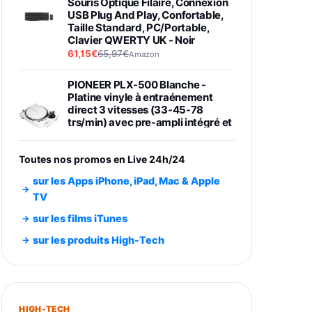
Souris Optique Filaire, Connexion
USB Plug And Play, Confortable,
Taille Standard, PC/Portable,
Clavier QWERTY UK - Noir
61,15€
65,97€
Amazon
PIONEER PLX-500 Blanche -
Platine vinyle à entraénement
direct 3 vitesses (33-45-78
trs/min) avec pre-ampli intégré et
port USB
348,99€
384,71€
Amazon
Toutes nos promos en Live 24h/24
Smartphone SAMSUNG Galaxy
sur les Apps iPhone, iPad, Mac & Apple
S26 Ultra Noir 256Go
TV
891,99€
1199€
Fnac (Vendeur Tiers)
sur les films iTunes
Smartphone SAMSUNG Galaxy
sur les produits High-Tech
S26+ Violet 256Go
749,99€
1240,43€
Fnac (Vendeur Tiers)
Galaxy S26 256 Go Bleu
HIGH-TECH