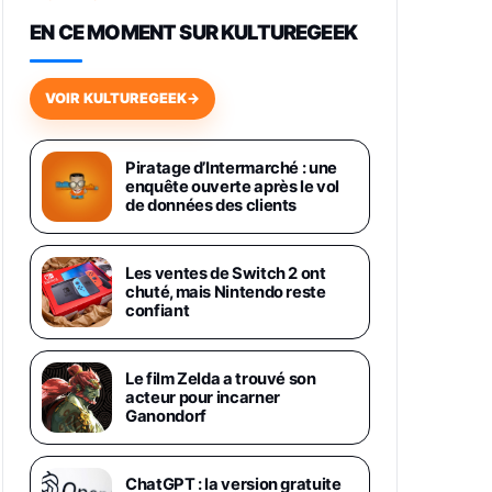
648,63€
834,71€
Fnac (Vendeur Tiers)
EN CE MOMENT SUR KULTUREGEEK
Samsung Galaxy Miracle Ultra,
Smartphone Android 5G avec
VOIR KULTUREGEEK
→
Galaxy AI, 512 Go, Chargeur
Secteur Rapide 25W Inclus,
Smartphone déverrouillé, Noir,
Version FR
Piratage d’Intermarché : une
1019€
1399€
enquête ouverte après le vol
Fnac (Vendeur Tiers)
de données des clients
Galaxy S26 Ultra 512 Go Bleu
1019€
1399€
Fnac (Vendeur Tiers)
Les ventes de Switch 2 ont
chuté, mais Nintendo reste
confiant
Galaxy S26 Ultra 256 Go Violet
892€
1199€
Fnac (Vendeur Tiers)
Le film Zelda a trouvé son
acteur pour incarner
Philips SHK2000BL - Casque
Ganondorf
Enfant - Bleu & Répartiteur Audio
5 Casques, Blanc
24,94€
29,96€
Fnac (Vendeur Tiers)
ChatGPT : la version gratuite