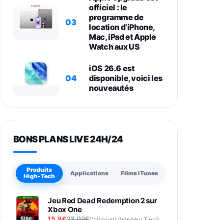
officiel : le
programme de
03
location d’iPhone,
Mac, iPad et Apple
Watch aux US
iOS 26.6 est
04
disponible, voici les
nouveautés
BONS PLANS LIVE 24H/24
Produits
Applications
Films iTunes
High-Tech
Jeu Red Dead Redemption 2 sur
Xbox One
15,9€
23,09€
Cdiscount (Vendeur Tiers)