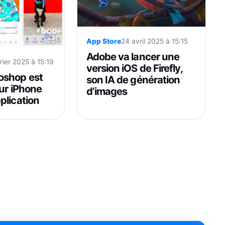
App Store
24 avril 2025 à 15:15
Adobe va lancer une
rier 2025 à 15:19
version iOS de Firefly,
oshop est
son IA de génération
sur iPhone
d’images
plication