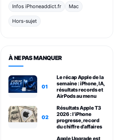
Infos iPhoneaddict.fr
Mac
Hors-sujet
À NE PAS MANQUER
Le récap Apple de la
semaine : iPhone, IA,
01
résultats records et
AirPods au menu
Résultats Apple T3
2026 : l’iPhone
02
progresse, record
du chiffre d’affaires
Apple Upgrade est