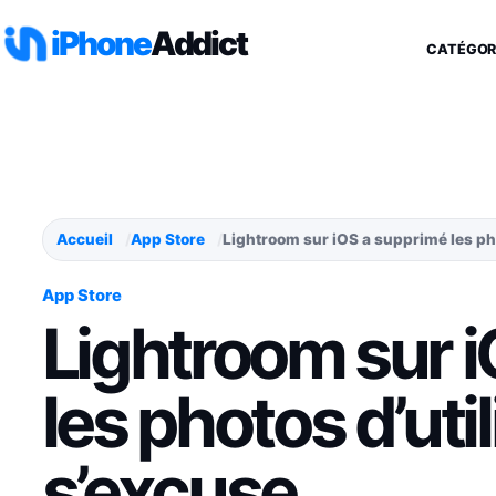
Aller au contenu
iPhone
Addict
CATÉGOR
Accueil
App Store
Lightroom sur iOS a supprimé les pho
App Store
Lightroom sur 
les photos d’uti
s’excuse