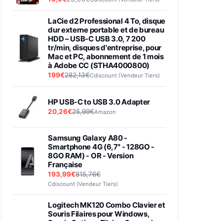
LaCie d2 Professional 4 To, disque
dur externe portable et de bureau
HDD – USB-C USB 3.0, 7 200
tr/min, disques d'entreprise, pour
Mac et PC, abonnement de 1 mois
à Adobe CC (STHA4000800)
199€
282,13€
Cdiscount (Vendeur Tiers)
HP USB-C to USB 3.0 Adapter
20,26€
25,99€
Amazon
Samsung Galaxy A80 -
Smartphone 4G (6,7'' - 128GO -
8GO RAM) - OR - Version
Française
193,99€
815,76€
Cdiscount (Vendeur Tiers)
Logitech MK120 Combo Clavier et
Souris Filaires pour Windows,