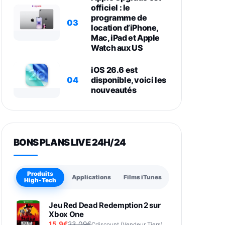
officiel : le
programme de
03
location d’iPhone,
Mac, iPad et Apple
Watch aux US
iOS 26.6 est
04
disponible, voici les
nouveautés
BONS PLANS LIVE 24H/24
Produits
Applications
Films iTunes
High-Tech
Jeu Red Dead Redemption 2 sur
Xbox One
15,9€
23,09€
Cdiscount (Vendeur Tiers)