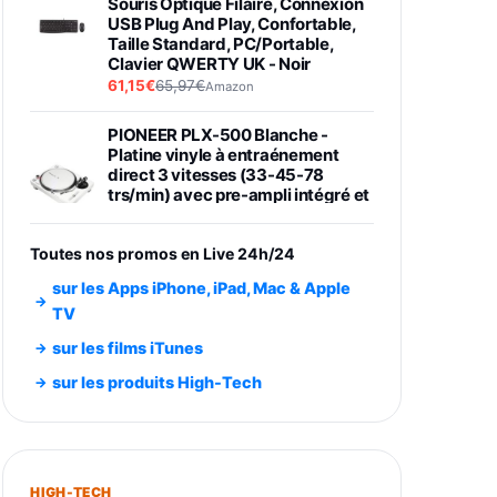
Souris Optique Filaire, Connexion
USB Plug And Play, Confortable,
Taille Standard, PC/Portable,
Clavier QWERTY UK - Noir
61,15€
65,97€
Amazon
PIONEER PLX-500 Blanche -
Platine vinyle à entraénement
direct 3 vitesses (33-45-78
trs/min) avec pre-ampli intégré et
port USB
348,99€
384,71€
Amazon
Toutes nos promos en Live 24h/24
Smartphone SAMSUNG Galaxy
sur les Apps iPhone, iPad, Mac & Apple
S26 Ultra Noir 256Go
TV
891,99€
1199€
Fnac (Vendeur Tiers)
sur les films iTunes
Smartphone SAMSUNG Galaxy
sur les produits High-Tech
S26+ Violet 256Go
749,99€
1240,43€
Fnac (Vendeur Tiers)
Galaxy S26 256 Go Bleu
HIGH-TECH