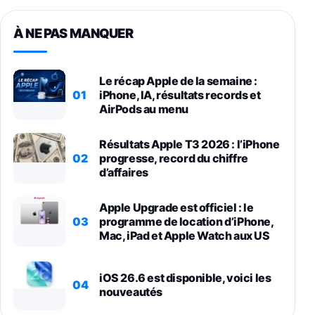
À NE PAS MANQUER
Le récap Apple de la semaine :
01
iPhone, IA, résultats records et
AirPods au menu
Résultats Apple T3 2026 : l’iPhone
02
progresse, record du chiffre
d’affaires
Apple Upgrade est officiel : le
03
programme de location d’iPhone,
Mac, iPad et Apple Watch aux US
iOS 26.6 est disponible, voici les
04
nouveautés