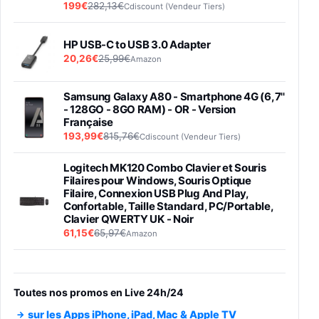
199€
282,13€
Cdiscount (Vendeur Tiers)
HP USB-C to USB 3.0 Adapter
20,26€
25,99€
Amazon
Samsung Galaxy A80 - Smartphone 4G (6,7''
- 128GO - 8GO RAM) - OR - Version
Française
193,99€
815,76€
Cdiscount (Vendeur Tiers)
Logitech MK120 Combo Clavier et Souris
Filaires pour Windows, Souris Optique
Filaire, Connexion USB Plug And Play,
Confortable, Taille Standard, PC/Portable,
Clavier QWERTY UK - Noir
61,15€
65,97€
Amazon
PIONEER PLX-500 Blanche - Platine vinyle à
entraénement direct 3 vitesses (33-45-78
trs/min) avec pre-ampli intégré et port USB
Toutes nos promos en Live 24h/24
348,99€
384,71€
Amazon
sur les Apps iPhone, iPad, Mac & Apple TV