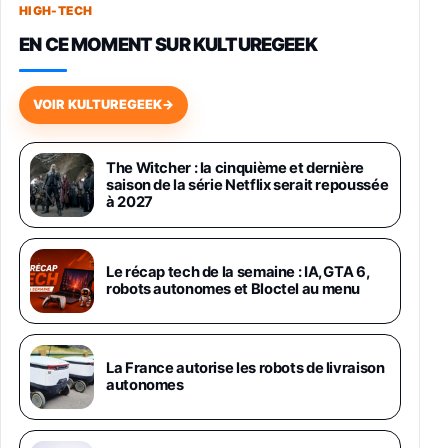
HIGH-TECH
749,99€
1240,43€
Fnac (Vendeur Tiers)
EN CE MOMENT SUR KULTUREGEEK
Galaxy S26 256 Go Bleu
648,63€
834,71€
Fnac (Vendeur Tiers)
VOIR KULTUREGEEK
→
Samsung Galaxy Miracle Ultra, Smartphone
Android 5G avec Galaxy AI, 512 Go,
The Witcher : la cinquième et dernière
Chargeur Secteur Rapide 25W Inclus,
saison de la série Netflix serait repoussée
Smartphone déverrouillé, Noir, Version FR
à 2027
1019€
1399€
Fnac (Vendeur Tiers)
Galaxy S26 Ultra 512 Go Bleu
Le récap tech de la semaine : IA, GTA 6,
1019€
1399€
robots autonomes et Bloctel au menu
Fnac (Vendeur Tiers)
Galaxy S26 Ultra 256 Go Violet
La France autorise les robots de livraison
892€
1199€
Fnac (Vendeur Tiers)
autonomes
Philips SHK2000BL - Casque Enfant - Bleu &
Répartiteur Audio 5 Casques, Blanc