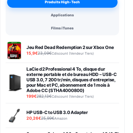
Produits High-Tech
Applications
Films iTunes
Jeu Red Dead Redemption 2 sur Xbox One
15,9€
23,09€
Cdiscount (Vendeur Tiers)
LaCie d2 Professional 4 To, disque dur
externe portable et de bureau HDD – USB-C
USB 3.0, 7 200 tr/min, disques d'entreprise,
pour Mac et PC, abonnement de 1 mois à
Adobe CC (STHA4000800)
199€
282,13€
Cdiscount (Vendeur Tiers)
HP USB-C to USB 3.0 Adapter
20,26€
25,99€
Amazon