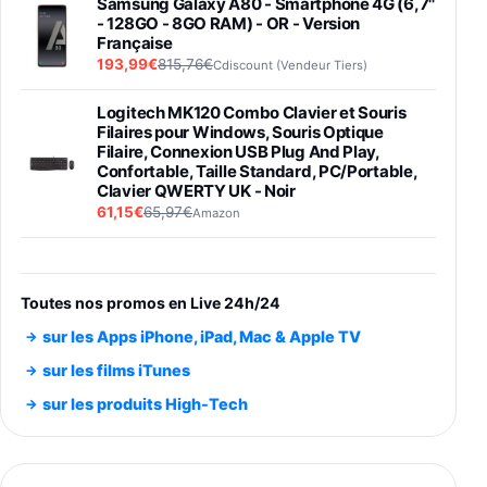
Samsung Galaxy A80 - Smartphone 4G (6,7''
- 128GO - 8GO RAM) - OR - Version
Française
193,99€
815,76€
Cdiscount (Vendeur Tiers)
Logitech MK120 Combo Clavier et Souris
Filaires pour Windows, Souris Optique
Filaire, Connexion USB Plug And Play,
Confortable, Taille Standard, PC/Portable,
Clavier QWERTY UK - Noir
61,15€
65,97€
Amazon
PIONEER PLX-500 Blanche - Platine vinyle à
entraénement direct 3 vitesses (33-45-78
trs/min) avec pre-ampli intégré et port USB
Toutes nos promos en Live 24h/24
348,99€
384,71€
Amazon
sur les Apps iPhone, iPad, Mac & Apple TV
Smartphone SAMSUNG Galaxy S26 Ultra
sur les films iTunes
Noir 256Go
sur les produits High-Tech
891,99€
1199€
Fnac (Vendeur Tiers)
Smartphone SAMSUNG Galaxy S26+ Violet
256Go