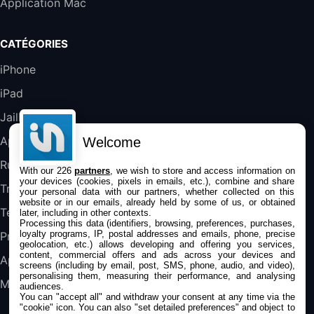
Application Mac
289,47€
317,71€
Boulanger
Galaxy S25 FE 6,7\" 5G Nano SIM 128 Go
CATÉGORIES
Blanc
489,99€
647,51€
Fnac (Vendeur Tiers)
iPhone
iPad
DeLonghi ECAM290.22.b
357,4€
389,7€
Cdiscount (Vendeur Tiers)
Jailbreak
Applications
Welcome
Jeu FIFA 20 sur PC (code à télécharger)
Rumeurs
With our 226
partners
, we wish to store and access information on
45,98€
57,99€
Rue Du Commerce (Vendeur Tiers)
your devices (cookies, pixels in emails, etc.), combine and share
Trucs & astuces
your personal data with our partners, whether collected on this
website or in our emails, already held by some of us, or obtained
Tests
later, including in other contexts.
Processing this data (identifiers, browsing, preferences, purchases,
loyalty programs, IP, postal addresses and emails, phone, precise
Promos
geolocation, etc.) allows developing and offering you services,
content, commercial offers and ads across your devices and
Apple
screens (including by email, post, SMS, phone, audio, and video),
personalising them, measuring their performance, and analysing
Mac
audiences.
You can "accept all" and withdraw your consent at any time via the
"cookie" icon
. You can also "set detailed preferences" and object to