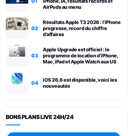
01
iPhone, IA, résultats records et
AirPods au menu
Résultats Apple T3 2026 : l’iPhone
02
progresse, record du chiffre
d’affaires
Apple Upgrade est officiel : le
03
programme de location d’iPhone,
Mac, iPad et Apple Watch aux US
iOS 26.6 est disponible, voici les
04
nouveautés
BONS PLANS LIVE 24H/24