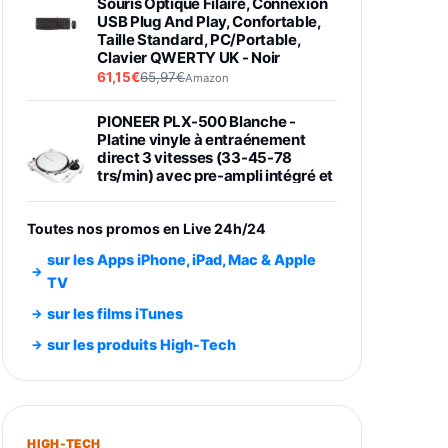
Souris Optique Filaire, Connexion
USB Plug And Play, Confortable,
Taille Standard, PC/Portable,
Clavier QWERTY UK - Noir
61,15€
65,97€
Amazon
PIONEER PLX-500 Blanche -
Platine vinyle à entraénement
direct 3 vitesses (33-45-78
trs/min) avec pre-ampli intégré et
port USB
348,99€
384,71€
Amazon
Toutes nos promos en Live 24h/24
Smartphone SAMSUNG Galaxy
sur les Apps iPhone, iPad, Mac & Apple
S26 Ultra Noir 256Go
TV
891,99€
1199€
Fnac (Vendeur Tiers)
sur les films iTunes
Smartphone SAMSUNG Galaxy
sur les produits High-Tech
S26+ Violet 256Go
749,99€
1240,43€
Fnac (Vendeur Tiers)
Galaxy S26 256 Go Bleu
HIGH-TECH