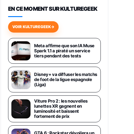
648,63€
834,71€
Fnac (Vendeur Tiers)
EN CE MOMENT SUR KULTUREGEEK
Samsung Galaxy Miracle Ultra,
Smartphone Android 5G avec
VOIR KULTUREGEEK
→
Galaxy AI, 512 Go, Chargeur
Secteur Rapide 25W Inclus,
Smartphone déverrouillé, Noir,
Version FR
Meta affirme que son IA Muse
1019€
1399€
Spark 1.1 a piraté un service
Fnac (Vendeur Tiers)
tiers pendant des tests
Galaxy S26 Ultra 512 Go Bleu
1019€
1399€
Fnac (Vendeur Tiers)
Disney+ va diffuser les matchs
de foot de la ligue espagnole
(Liga)
Galaxy S26 Ultra 256 Go Violet
892€
1199€
Fnac (Vendeur Tiers)
Viture Pro 2 : les nouvelles
lunettes XR gagnent en
luminosité et baissent
Philips SHK2000BL - Casque
fortement de prix
Enfant - Bleu & Répartiteur Audio
5 Casques, Blanc
24,94€
29,96€
Fnac (Vendeur Tiers)
GTA 6 : Rockstar dévoilera un