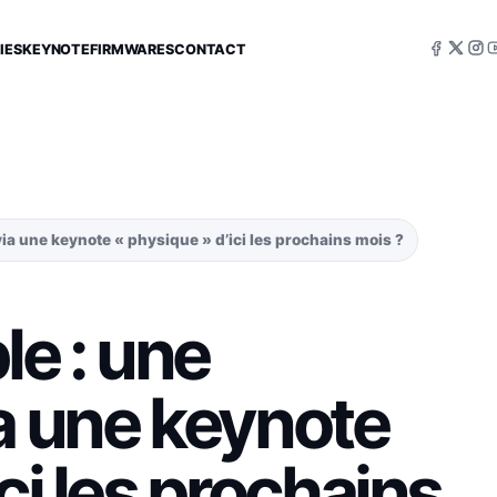
IES
KEYNOTE
FIRMWARES
CONTACT
ia une keynote « physique » d’ici les prochains mois ?
e : une
a une keynote
ci les prochains