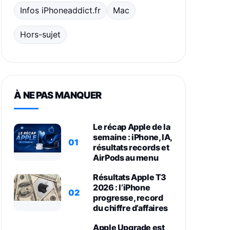
Infos iPhoneaddict.fr
Mac
Hors-sujet
À NE PAS MANQUER
Le récap Apple de la
semaine : iPhone, IA,
01
résultats records et
AirPods au menu
Résultats Apple T3
2026 : l’iPhone
02
progresse, record
du chiffre d’affaires
Apple Upgrade est