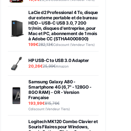
LaCie d2 Professional 4 To, disque
dur externe portable et de bureau
HDD – USB-C USB 3.0, 7 200
tr/min, disques d'entreprise, pour
Mac et PC, abonnement de 1 mois
à Adobe CC (STHA4000800)
199€
282,13€
Cdiscount (Vendeur Tiers)
HP USB-C to USB 3.0 Adapter
20,26€
25,99€
Amazon
Samsung Galaxy A80 -
Smartphone 4G (6,7'' - 128GO -
8GO RAM) - OR - Version
Française
193,99€
815,76€
Cdiscount (Vendeur Tiers)
Logitech MK120 Combo Clavier et
Souris Filaires pour Windows,