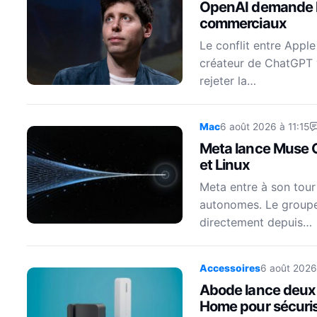
OpenAI demande le 
commerciaux
Le conflit entre Apple
créateur de ChatGPT 
rejeter la…
Mac
6 août 2026 à 11:15
Meta lance Muse 
et Linux
Meta entre à son tour
autonomes. Le groupe
directement depuis…
Accessoires
6 août 2026
Abode lance deux
Home pour sécuris