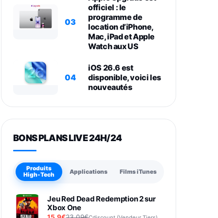
officiel : le
programme de
03
location d’iPhone,
Mac, iPad et Apple
Watch aux US
iOS 26.6 est
04
disponible, voici les
nouveautés
BONS PLANS LIVE 24H/24
Produits
Applications
Films iTunes
High-Tech
Jeu Red Dead Redemption 2 sur
Xbox One
15,9€
23,09€
Cdiscount (Vendeur Tiers)