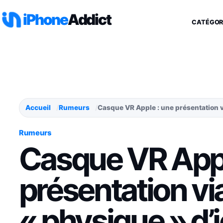
Aller au contenu
iPhone
Addict
CATÉGOR
Accueil
Rumeurs
Casque VR Apple : une présentation v
Rumeurs
Casque VR Appl
présentation vi
« physique » d’i