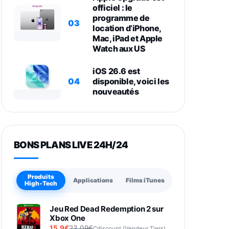
officiel : le
programme de
03
location d’iPhone,
Mac, iPad et Apple
Watch aux US
iOS 26.6 est
04
disponible, voici les
nouveautés
BONS PLANS LIVE 24H/24
Produits
Applications
Films iTunes
High-Tech
Jeu Red Dead Redemption 2 sur
Xbox One
15,9€
23,09€
Cdiscount (Vendeur Tiers)