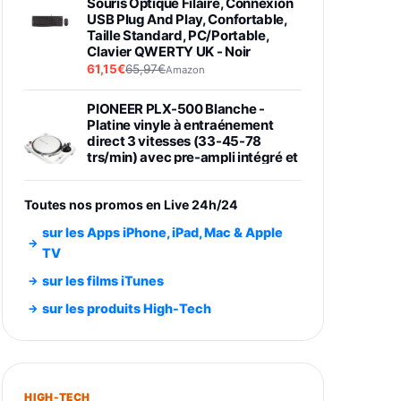
Souris Optique Filaire, Connexion
USB Plug And Play, Confortable,
Taille Standard, PC/Portable,
Clavier QWERTY UK - Noir
61,15€
65,97€
Amazon
PIONEER PLX-500 Blanche -
Platine vinyle à entraénement
direct 3 vitesses (33-45-78
trs/min) avec pre-ampli intégré et
port USB
348,99€
384,71€
Amazon
Toutes nos promos en Live 24h/24
Smartphone SAMSUNG Galaxy
sur les Apps iPhone, iPad, Mac & Apple
S26 Ultra Noir 256Go
TV
891,99€
1199€
Fnac (Vendeur Tiers)
sur les films iTunes
Smartphone SAMSUNG Galaxy
sur les produits High-Tech
S26+ Violet 256Go
749,99€
1240,43€
Fnac (Vendeur Tiers)
Galaxy S26 256 Go Bleu
HIGH-TECH