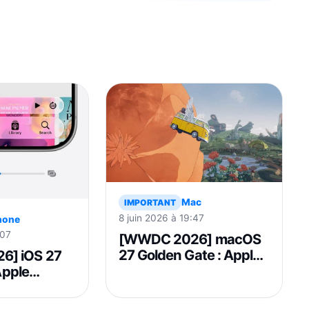
Mac
IMPORTANT
8 juin 2026 à 19:47
hone
:07
[WWDC 2026] macOS
27 Golden Gate : Apple
6] iOS 27
mise sur les
 Apple
performances, Apple
Siri AI,
Intelligence et la fin des
et les