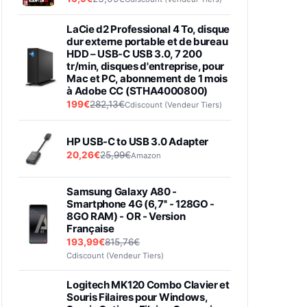
LaCie d2 Professional 4 To, disque
dur externe portable et de bureau
HDD – USB-C USB 3.0, 7 200
tr/min, disques d'entreprise, pour
Mac et PC, abonnement de 1 mois
à Adobe CC (STHA4000800)
199€
282,13€
Cdiscount (Vendeur Tiers)
HP USB-C to USB 3.0 Adapter
20,26€
25,99€
Amazon
Samsung Galaxy A80 -
Smartphone 4G (6,7'' - 128GO -
8GO RAM) - OR - Version
Française
193,99€
815,76€
Cdiscount (Vendeur Tiers)
Logitech MK120 Combo Clavier et
Souris Filaires pour Windows,