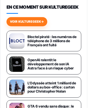
648,63€
834,71€
Fnac (Vendeur Tiers)
EN CE MOMENT SUR KULTUREGEEK
Samsung Galaxy Miracle Ultra,
Smartphone Android 5G avec
VOIR KULTUREGEEK
→
Galaxy AI, 512 Go, Chargeur
Secteur Rapide 25W Inclus,
Smartphone déverrouillé, Noir,
Version FR
Bloctel piraté : les numéros de
1019€
1399€
téléphone de 3 millions de
Fnac (Vendeur Tiers)
Français ont fuité
Galaxy S26 Ultra 512 Go Bleu
1019€
1399€
Fnac (Vendeur Tiers)
OpenAI ralentit le
développement de son IA
Astra face à un risque cyber
Galaxy S26 Ultra 256 Go Violet
892€
1199€
Fnac (Vendeur Tiers)
L’Odyssée atteint 1 milliard de
dollars au box-office : carton
Philips SHK2000BL - Casque
pour Christopher Nolan
Enfant - Bleu & Répartiteur Audio
5 Casques, Blanc
24,94€
29,96€
Fnac (Vendeur Tiers)
GTA 6 vendu sans disque : le