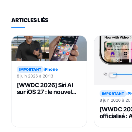
ARTICLES LIÉS
iPhone
IMPORTANT
8 juin 2026 à 20:13
[WWDC 2026] Siri AI
sur iOS 27 : le nouvel
iP
IMPORTANT
assistant d’Apple ne
8 juin 2026 à 20
parlera d’abord
[WWDC 202
qu’anglais
officialisé :
accélère sur 
Liquid Glass 