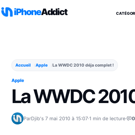
Aller au contenu
iPhone
Addict
CATÉGOR
Accueil
Apple
La WWDC 2010 déja complet !
Apple
La WWDC 2010 
Par
Djib's
7 mai 2010 à 15:07
·
1 min de lecture
·
0