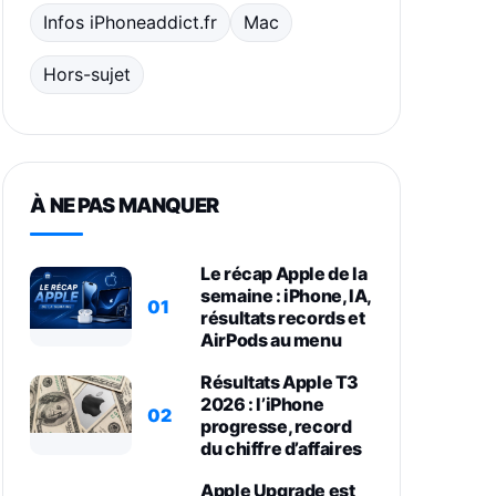
Infos iPhoneaddict.fr
Mac
Hors-sujet
À NE PAS MANQUER
Le récap Apple de la
semaine : iPhone, IA,
01
résultats records et
AirPods au menu
Résultats Apple T3
2026 : l’iPhone
02
progresse, record
du chiffre d’affaires
Apple Upgrade est