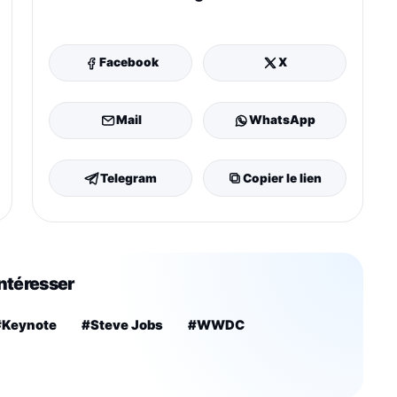
Facebook
X
Mail
WhatsApp
Telegram
Copier le lien
intéresser
#Keynote
#Steve Jobs
#WWDC