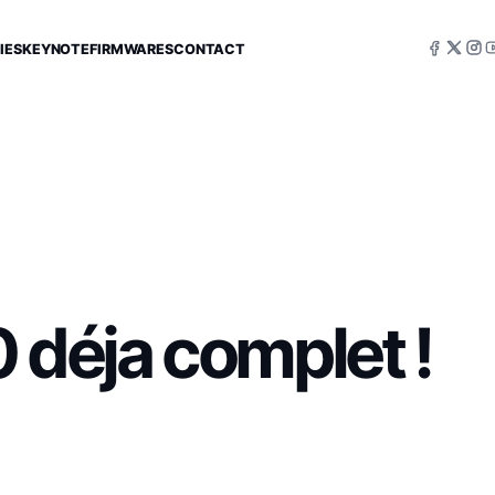
IES
KEYNOTE
FIRMWARES
CONTACT
déja complet !