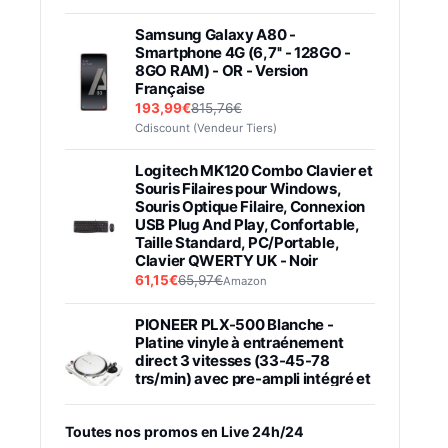
Samsung Galaxy A80 -
Smartphone 4G (6,7'' - 128GO -
8GO RAM) - OR - Version
Française
193,99€
815,76€
Cdiscount (Vendeur Tiers)
Logitech MK120 Combo Clavier et
Souris Filaires pour Windows,
Souris Optique Filaire, Connexion
USB Plug And Play, Confortable,
Taille Standard, PC/Portable,
Clavier QWERTY UK - Noir
61,15€
65,97€
Amazon
PIONEER PLX-500 Blanche -
Platine vinyle à entraénement
direct 3 vitesses (33-45-78
trs/min) avec pre-ampli intégré et
port USB
348,99€
384,71€
Amazon
Toutes nos promos en Live 24h/24