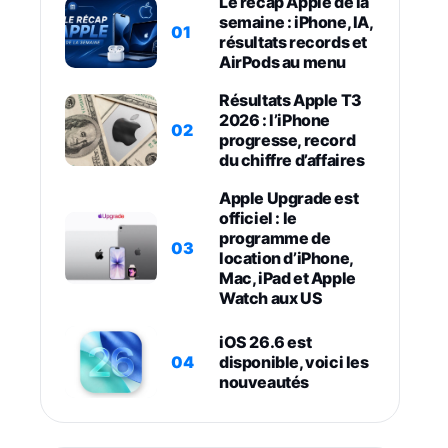
Le récap Apple de la
semaine : iPhone, IA,
01
résultats records et
AirPods au menu
Résultats Apple T3
2026 : l’iPhone
02
progresse, record
du chiffre d’affaires
Apple Upgrade est
officiel : le
programme de
03
location d’iPhone,
Mac, iPad et Apple
Watch aux US
iOS 26.6 est
04
disponible, voici les
nouveautés