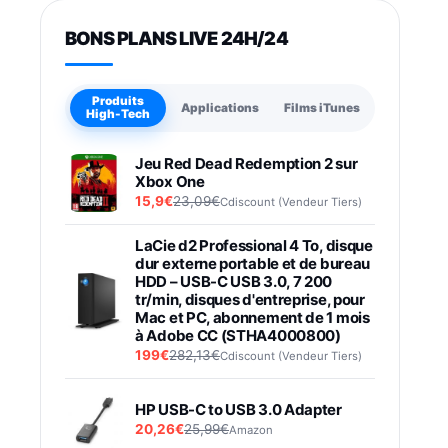
BONS PLANS LIVE 24H/24
Produits
Applications
Films iTunes
High-Tech
Jeu Red Dead Redemption 2 sur
Xbox One
15,9€
23,09€
Cdiscount (Vendeur Tiers)
LaCie d2 Professional 4 To, disque
dur externe portable et de bureau
HDD – USB-C USB 3.0, 7 200
tr/min, disques d'entreprise, pour
Mac et PC, abonnement de 1 mois
à Adobe CC (STHA4000800)
199€
282,13€
Cdiscount (Vendeur Tiers)
HP USB-C to USB 3.0 Adapter
20,26€
25,99€
Amazon