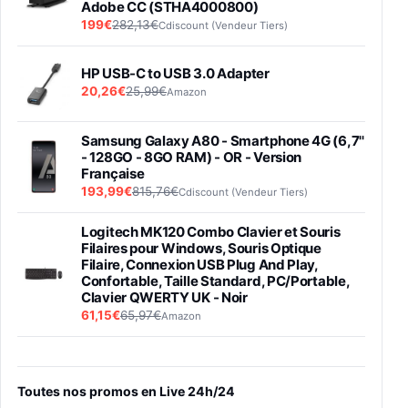
Adobe CC (STHA4000800)
199€
282,13€
Cdiscount (Vendeur Tiers)
HP USB-C to USB 3.0 Adapter
20,26€
25,99€
Amazon
Samsung Galaxy A80 - Smartphone 4G (6,7''
- 128GO - 8GO RAM) - OR - Version
Française
193,99€
815,76€
Cdiscount (Vendeur Tiers)
Logitech MK120 Combo Clavier et Souris
Filaires pour Windows, Souris Optique
Filaire, Connexion USB Plug And Play,
Confortable, Taille Standard, PC/Portable,
Clavier QWERTY UK - Noir
61,15€
65,97€
Amazon
PIONEER PLX-500 Blanche - Platine vinyle à
entraénement direct 3 vitesses (33-45-78
trs/min) avec pre-ampli intégré et port USB
Toutes nos promos en Live 24h/24
348,99€
384,71€
Amazon