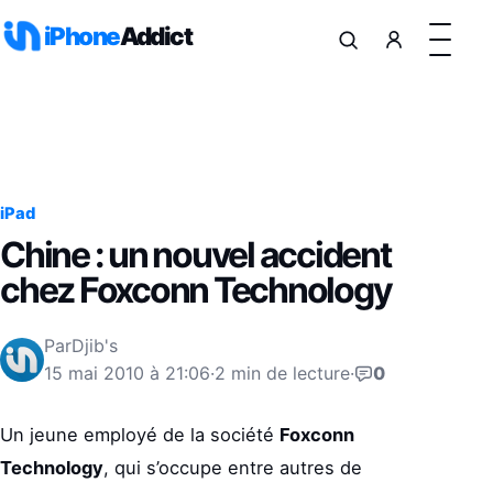
Aller au contenu
iPhone
Addict
iPad
Chine : un nouvel accident
chez Foxconn Technology
Par
Djib's
15 mai 2010 à 21:06
·
2 min de lecture
·
0
Un jeune employé de la société
Foxconn
Technology
, qui s’occupe entre autres de