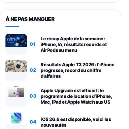
À NE PAS MANQUER
Le récap Apple de la semaine :
01
iPhone, IA, résultats records et
AirPods au menu
Résultats Apple T3 2026 : l’iPhone
02
progresse, record du chiffre
d’affaires
Apple Upgrade est officiel : le
03
programme de location d’iPhone,
Mac, iPad et Apple Watch aux US
iOS 26.6 est disponible, voici les
04
nouveautés