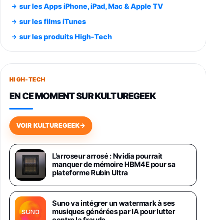
sur les Apps iPhone, iPad, Mac & Apple TV
Smartphone SAMSUNG Galaxy S26 Ultra
sur les films iTunes
Noir 256Go
sur les produits High-Tech
891,99€
1199€
Fnac (Vendeur Tiers)
Smartphone SAMSUNG Galaxy S26+ Violet
256Go
HIGH-TECH
749,99€
1240,43€
Fnac (Vendeur Tiers)
EN CE MOMENT SUR KULTUREGEEK
Galaxy S26 256 Go Bleu
648,63€
834,71€
Fnac (Vendeur Tiers)
VOIR KULTUREGEEK
→
Samsung Galaxy Miracle Ultra, Smartphone
Android 5G avec Galaxy AI, 512 Go,
L’arroseur arrosé : Nvidia pourrait
Chargeur Secteur Rapide 25W Inclus,
manquer de mémoire HBM4E pour sa
Smartphone déverrouillé, Noir, Version FR
plateforme Rubin Ultra
1019€
1399€
Fnac (Vendeur Tiers)
Suno va intégrer un watermark à ses
Galaxy S26 Ultra 512 Go Bleu
musiques générées par IA pour lutter
1019€
1399€
Fnac (Vendeur Tiers)