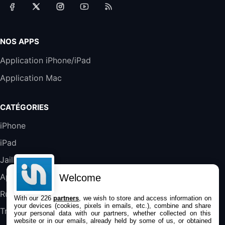
Accessoire iRobot Roomba - Kit de
Rémplacement Roomba Séries 600
19,9€
23,99€
Amazon
NOS APPS
Harman Kardon SoundSticks 5 Haut-Parleur
Application iPhone/iPad
Bluetooth, Noir
Application Mac
289,47€
317,71€
Boulanger
Galaxy S25 FE 6,7\" 5G Nano SIM 128 Go
CATÉGORIES
Blanc
489,99€
647,51€
Fnac (Vendeur Tiers)
iPhone
iPad
DeLonghi ECAM290.22.b
357,4€
389,7€
Cdiscount (Vendeur Tiers)
Jailbreak
Applications
Welcome
Jeu FIFA 20 sur PC (code à télécharger)
Rumeurs
With our 226
partners
, we wish to store and access information on
45,98€
57,99€
Rue Du Commerce (Vendeur Tiers)
your devices (cookies, pixels in emails, etc.), combine and share
Trucs & astuces
your personal data with our partners, whether collected on this
website or in our emails, already held by some of us, or obtained