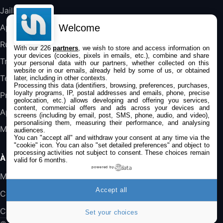
357,4€
389,7€
Cdiscount (Vendeur Tiers)
Jailbreak
Welcome
Applications
Jeu FIFA 20 sur PC (code à télécharger)
Rumeurs
With our 226
partners
, we wish to store and access information on
45,98€
57,99€
Rue Du Commerce (Vendeur Tiers)
your devices (cookies, pixels in emails, etc.), combine and share
Trucs & astuces
your personal data with our partners, whether collected on this
website or in our emails, already held by some of us, or obtained
Tests
later, including in other contexts.
Processing this data (identifiers, browsing, preferences, purchases,
loyalty programs, IP, postal addresses and emails, phone, precise
Promos
geolocation, etc.) allows developing and offering you services,
content, commercial offers and ads across your devices and
Apple
screens (including by email, post, SMS, phone, audio, and video),
personalising them, measuring their performance, and analysing
Mac
audiences.
You can "accept all" and withdraw your consent at any time via the
"cookie" icon
. You can also "set detailed preferences" and object to
processing activities not subject to consent. These choices remain
À PROPOS
valid for 6 months.
powered by
Mentions légales
Accept all
Confidentialité
Contact
Set your choices