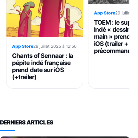
App Store
29 juillet 2
TOEM : le super
indé « dessiné à
main » prend da
iOS (trailer +
App Store
28 juillet 2025 à 12:50
précommande)
Chants of Sennaar : la
pépite indé française
prend date sur iOS
(+trailer)
DERNIERS ARTICLES