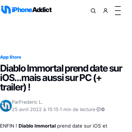
Aller au contenu
iPhone
Addict
App Store
Diablo Immortal prend date sur
iOS…mais aussi sur PC (+
trailer) !
Par
Frederic L.
25 avril 2022 à 15:15
·
1 min de lecture
·
0
ENFIN !
Diablo Immortal
prend date sur iOS et