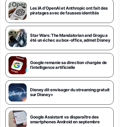
Android 5G avec Galaxy AI, 512 Go,
Chargeur Secteur Rapide 25W Inclus,
Les IA d’OpenAI et Anthropic ont fait des
piratages avec de fausses identités
Smartphone déverrouillé, Noir, Version FR
1019€
1399€
Fnac (Vendeur Tiers)
Galaxy S26 Ultra 512 Go Bleu
Star Wars: The Mandalorian and Grogu a
1019€
1399€
été un échec au box-office, admet Disney
Fnac (Vendeur Tiers)
Galaxy S26 Ultra 256 Go Violet
Google remanie sa direction chargée de
892€
1199€
Fnac (Vendeur Tiers)
l’intelligence artificielle
Philips SHK2000BL - Casque Enfant - Bleu &
Répartiteur Audio 5 Casques, Blanc
24,94€
29,96€
Disney dit envisager du streaming gratuit
Fnac (Vendeur Tiers)
sur Disney+
Asus RT-AC59U Routeur sans Fil Double
Bande Gigabit (Serveur et Client VPN, Triple
Vlan, Mode Point d'accès et Bridge, contrôle
Google Assistant va disparaître des
Parental, Qos)
smartphones Android en septembre
39,72€
50,42€
Amazon