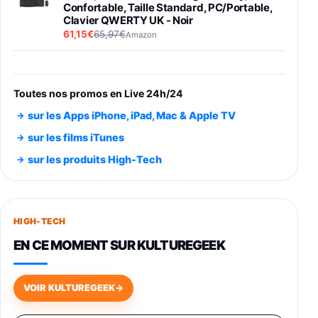
Confortable, Taille Standard, PC/Portable,
Clavier QWERTY UK - Noir
61,15€
65,97€
Amazon
PIONEER PLX-500 Blanche - Platine vinyle à
entraénement direct 3 vitesses (33-45-78
trs/min) avec pre-ampli intégré et port USB
Toutes nos promos en Live 24h/24
348,99€
384,71€
Amazon
sur les Apps iPhone, iPad, Mac & Apple TV
Smartphone SAMSUNG Galaxy S26 Ultra
sur les films iTunes
Noir 256Go
sur les produits High-Tech
891,99€
1199€
Fnac (Vendeur Tiers)
Smartphone SAMSUNG Galaxy S26+ Violet
256Go
HIGH-TECH
749,99€
1240,43€
Fnac (Vendeur Tiers)
EN CE MOMENT SUR KULTUREGEEK
Galaxy S26 256 Go Bleu
648,63€
834,71€
Fnac (Vendeur Tiers)
VOIR KULTUREGEEK
→
Samsung Galaxy Miracle Ultra, Smartphone