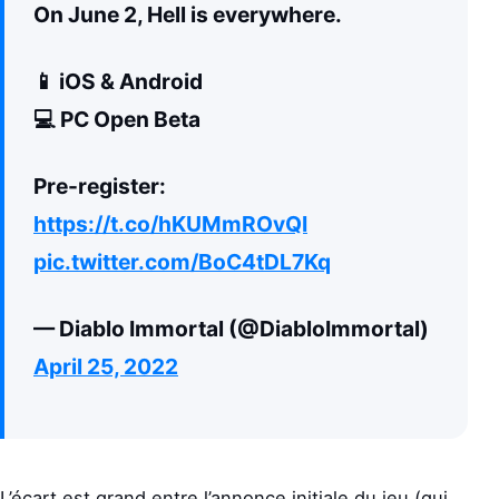
On June 2, Hell is everywhere.
📱 iOS & Android
💻 PC Open Beta
Pre-register:
https://t.co/hKUMmROvQI
pic.twitter.com/BoC4tDL7Kq
— Diablo Immortal (@DiabloImmortal)
April 25, 2022
L’écart est grand entre l’annonce initiale du jeu (qui