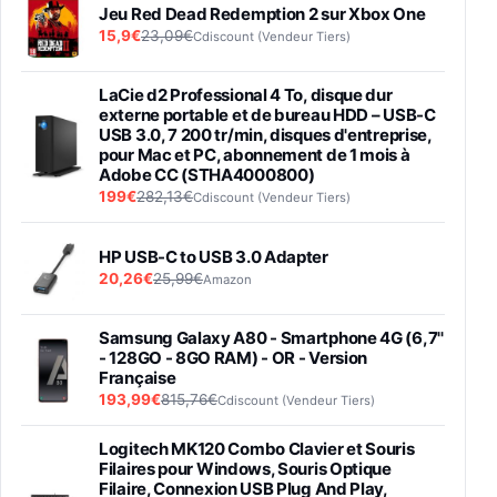
Jeu Red Dead Redemption 2 sur Xbox One
15,9€
23,09€
Cdiscount (Vendeur Tiers)
LaCie d2 Professional 4 To, disque dur
externe portable et de bureau HDD – USB-C
USB 3.0, 7 200 tr/min, disques d'entreprise,
pour Mac et PC, abonnement de 1 mois à
Adobe CC (STHA4000800)
199€
282,13€
Cdiscount (Vendeur Tiers)
HP USB-C to USB 3.0 Adapter
20,26€
25,99€
Amazon
Samsung Galaxy A80 - Smartphone 4G (6,7''
- 128GO - 8GO RAM) - OR - Version
Française
193,99€
815,76€
Cdiscount (Vendeur Tiers)
Logitech MK120 Combo Clavier et Souris
Filaires pour Windows, Souris Optique
Filaire, Connexion USB Plug And Play,