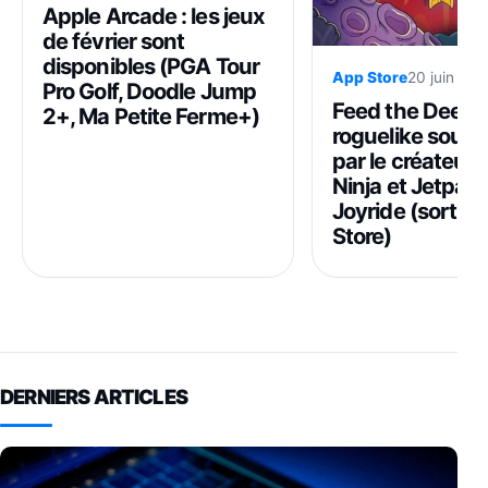
Apple Arcade : les jeux
de février sont
disponibles (PGA Tour
App Store
20 juin 202
Pro Golf, Doodle Jump
Feed the Deep :
2+, Ma Petite Ferme+)
roguelike sous-
par le créateur 
Ninja et Jetpac
Joyride (sortie
Store)
DERNIERS ARTICLES