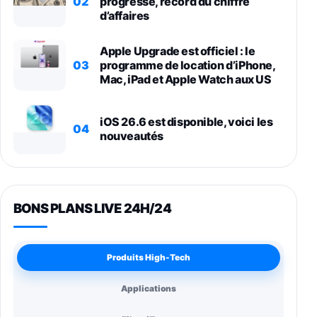
02
progresse, record du chiffre
d’affaires
Apple Upgrade est officiel : le
03
programme de location d’iPhone,
Mac, iPad et Apple Watch aux US
iOS 26.6 est disponible, voici les
04
nouveautés
BONS PLANS LIVE 24H/24
Produits High-Tech
Applications