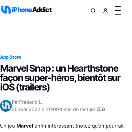
Aller au contenu
iPhone
Addict
App Store
Marvel Snap : un Hearthstone
façon super-héros, bientôt sur
iOS (trailers)
Par
Frederic L.
20 mai 2022 à 20:09
·
1 min de lecture
·
0
Un jeu
Marvel
enfin intéressant (notez qu’on pourrait