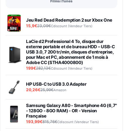
Films iTunes
Jeu Red Dead Redemption 2 sur Xbox One
15,9€
23,09€
Cdiscount (Vendeur Tiers)
LaCie d2 Professional 4 To, disque dur
externe portable et de bureau HDD – USB-C
USB 3.0, 7 200 tr/min, disques d'entreprise,
pour Mac et PC, abonnement de 1 mois à
Adobe CC (STHA4000800)
199€
282,13€
Cdiscount (Vendeur Tiers)
HP USB-C to USB 3.0 Adapter
20,26€
25,99€
Amazon
Samsung Galaxy A80 - Smartphone 4G (6,7''
- 128GO - 8GO RAM) - OR - Version
Française
193,99€
815,76€
Cdiscount (Vendeur Tiers)