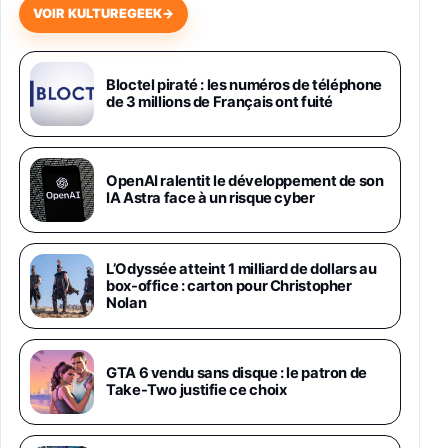
VOIR KULTUREGEEK
→
Samsung Galaxy Miracle Ultra, Smartphone
Android 5G avec Galaxy AI, 512 Go,
Chargeur Secteur Rapide 25W Inclus,
Bloctel piraté : les numéros de téléphone
de 3 millions de Français ont fuité
Smartphone déverrouillé, Noir, Version FR
1019€
1399€
Fnac (Vendeur Tiers)
Galaxy S26 Ultra 512 Go Bleu
OpenAI ralentit le développement de son
1019€
1399€
IA Astra face à un risque cyber
Fnac (Vendeur Tiers)
Galaxy S26 Ultra 256 Go Violet
L’Odyssée atteint 1 milliard de dollars au
892€
1199€
Fnac (Vendeur Tiers)
box-office : carton pour Christopher
Nolan
Philips SHK2000BL - Casque Enfant - Bleu &
Répartiteur Audio 5 Casques, Blanc
24,94€
29,96€
GTA 6 vendu sans disque : le patron de
Fnac (Vendeur Tiers)
Take-Two justifie ce choix
Asus RT-AC59U Routeur sans Fil Double
Bande Gigabit (Serveur et Client VPN, Triple