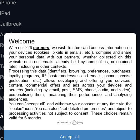
iPhone
iPad
DeLonghi ECAM290.22.b
357,4€
389,7€
Cdiscount (Vendeur Tiers)
Jailbreak
Applications
Welcome
Jeu FIFA 20 sur PC (code à télécharger)
Rumeurs
With our 226
partners
, we wish to store and access information on
45,98€
57,99€
Rue Du Commerce (Vendeur Tiers)
your devices (cookies, pixels in emails, etc.), combine and share
Trucs & astuces
your personal data with our partners, whether collected on this
website or in our emails, already held by some of us, or obtained
Tests
later, including in other contexts.
Processing this data (identifiers, browsing, preferences, purchases,
loyalty programs, IP, postal addresses and emails, phone, precise
Promos
geolocation, etc.) allows developing and offering you services,
content, commercial offers and ads across your devices and
Apple
screens (including by email, post, SMS, phone, audio, and video),
personalising them, measuring their performance, and analysing
Mac
audiences.
You can "accept all" and withdraw your consent at any time via the
"cookie" icon
. You can also "set detailed preferences" and object to
processing activities not subject to consent. These choices remain
À PROPOS
valid for 6 months.
powered by
Mentions légales
Accept all
Confidentialité