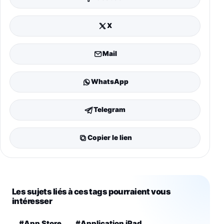
X
Mail
WhatsApp
Telegram
Copier le lien
Les sujets liés à ces tags pourraient vous
intéresser
#App Store
#Application iPad