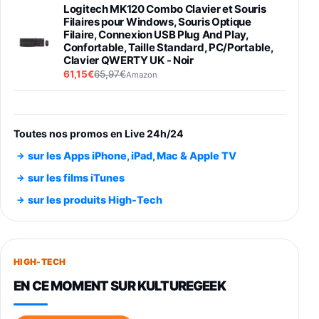
Logitech MK120 Combo Clavier et Souris
Filaires pour Windows, Souris Optique
Filaire, Connexion USB Plug And Play,
Confortable, Taille Standard, PC/Portable,
Clavier QWERTY UK - Noir
61,15€
65,97€
Amazon
PIONEER PLX-500 Blanche - Platine vinyle à
entraénement direct 3 vitesses (33-45-78
trs/min) avec pre-ampli intégré et port USB
Toutes nos promos en Live 24h/24
348,99€
384,71€
Amazon
sur les Apps iPhone, iPad, Mac & Apple TV
Smartphone SAMSUNG Galaxy S26 Ultra
sur les films iTunes
Noir 256Go
sur les produits High-Tech
891,99€
1199€
Fnac (Vendeur Tiers)
Smartphone SAMSUNG Galaxy S26+ Violet
256Go
HIGH-TECH
749,99€
1240,43€
Fnac (Vendeur Tiers)
EN CE MOMENT SUR KULTUREGEEK
Galaxy S26 256 Go Bleu
648,63€
834,71€
Fnac (Vendeur Tiers)