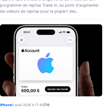
programme de reprise Trade In, au point d'augmenter
les valeurs de reprise pour la plupart des…
iPhone
6 août 2026 à 17:40
0