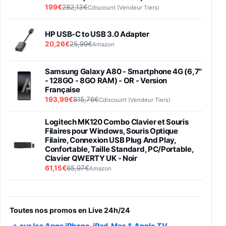
199€
282,13€
Cdiscount (Vendeur Tiers)
HP USB-C to USB 3.0 Adapter
20,26€
25,99€
Amazon
Samsung Galaxy A80 - Smartphone 4G (6,7''
- 128GO - 8GO RAM) - OR - Version
Française
193,99€
815,76€
Cdiscount (Vendeur Tiers)
Logitech MK120 Combo Clavier et Souris
Filaires pour Windows, Souris Optique
Filaire, Connexion USB Plug And Play,
Confortable, Taille Standard, PC/Portable,
Clavier QWERTY UK - Noir
61,15€
65,97€
Amazon
PIONEER PLX-500 Blanche - Platine vinyle à
entraénement direct 3 vitesses (33-45-78
trs/min) avec pre-ampli intégré et port USB
Toutes nos promos en Live 24h/24
348,99€
384,71€
Amazon
sur les Apps iPhone, iPad, Mac & Apple TV