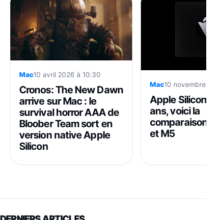
Mac
10 avril 2026 à 10:30
Mac
10 novembre 202
Cronos: The New Dawn
Apple Silicon fê
arrive sur Mac : le
ans, voici la
survival horror AAA de
comparaison en
Bloober Team sort en
et M5
version native Apple
Silicon
DERNIERS ARTICLES