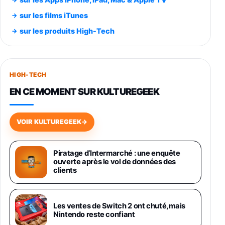
Smartphone SAMSUNG Galaxy S26 Ultra
sur les films iTunes
Noir 256Go
sur les produits High-Tech
891,99€
1199€
Fnac (Vendeur Tiers)
Smartphone SAMSUNG Galaxy S26+ Violet
256Go
HIGH-TECH
749,99€
1240,43€
Fnac (Vendeur Tiers)
EN CE MOMENT SUR KULTUREGEEK
Galaxy S26 256 Go Bleu
648,63€
834,71€
Fnac (Vendeur Tiers)
VOIR KULTUREGEEK
→
Samsung Galaxy Miracle Ultra, Smartphone
Android 5G avec Galaxy AI, 512 Go,
Piratage d’Intermarché : une enquête
Chargeur Secteur Rapide 25W Inclus,
ouverte après le vol de données des
Smartphone déverrouillé, Noir, Version FR
clients
1019€
1399€
Fnac (Vendeur Tiers)
Galaxy S26 Ultra 512 Go Bleu
Les ventes de Switch 2 ont chuté, mais
1019€
1399€
Nintendo reste confiant
Fnac (Vendeur Tiers)