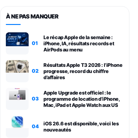
À NE PAS MANQUER
Le récap Apple de la semaine :
01
iPhone, IA, résultats records et
AirPods au menu
Résultats Apple T3 2026 : l’iPhone
02
progresse, record du chiffre
d’affaires
Apple Upgrade est officiel : le
03
programme de location d’iPhone,
Mac, iPad et Apple Watch aux US
iOS 26.6 est disponible, voici les
04
nouveautés