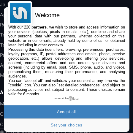
357,4€
389,7€
Cdiscount (Vendeur Tiers)
Jailbreak
Applications
Welcome
Jeu FIFA 20 sur PC (code à télécharger)
Rumeurs
With our 226
partners
, we wish to store and access information on
45,98€
57,99€
Rue Du Commerce (Vendeur Tiers)
your devices (cookies, pixels in emails, etc.), combine and share
Trucs & astuces
your personal data with our partners, whether collected on this
website or in our emails, already held by some of us, or obtained
Tests
later, including in other contexts.
Processing this data (identifiers, browsing, preferences, purchases,
loyalty programs, IP, postal addresses and emails, phone, precise
Promos
geolocation, etc.) allows developing and offering you services,
content, commercial offers and ads across your devices and
Apple
screens (including by email, post, SMS, phone, audio, and video),
personalising them, measuring their performance, and analysing
Mac
audiences.
You can "accept all" and withdraw your consent at any time via the
"cookie" icon
. You can also "set detailed preferences" and object to
processing activities not subject to consent. These choices remain
À PROPOS
valid for 6 months.
powered by
Mentions légales
Accept all
Confidentialité
Contact
Set your choices
© 2026 iPhoneAddict.fr. Tous droits réservés.