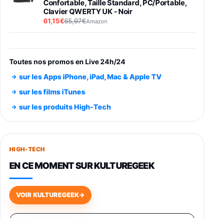
Confortable, Taille Standard, PC/Portable,
Clavier QWERTY UK - Noir
61,15€
65,97€
Amazon
PIONEER PLX-500 Blanche - Platine vinyle à
entraénement direct 3 vitesses (33-45-78
trs/min) avec pre-ampli intégré et port USB
Toutes nos promos en Live 24h/24
348,99€
384,71€
Amazon
sur les Apps iPhone, iPad, Mac & Apple TV
Smartphone SAMSUNG Galaxy S26 Ultra
sur les films iTunes
Noir 256Go
sur les produits High-Tech
891,99€
1199€
Fnac (Vendeur Tiers)
Smartphone SAMSUNG Galaxy S26+ Violet
256Go
HIGH-TECH
749,99€
1240,43€
Fnac (Vendeur Tiers)
EN CE MOMENT SUR KULTUREGEEK
Galaxy S26 256 Go Bleu
648,63€
834,71€
Fnac (Vendeur Tiers)
VOIR KULTUREGEEK
→
Samsung Galaxy Miracle Ultra, Smartphone