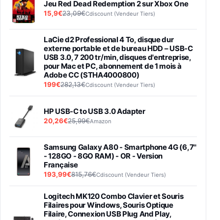
Jeu Red Dead Redemption 2 sur Xbox One
15,9€
23,09€
Cdiscount (Vendeur Tiers)
LaCie d2 Professional 4 To, disque dur
externe portable et de bureau HDD – USB-C
USB 3.0, 7 200 tr/min, disques d'entreprise,
pour Mac et PC, abonnement de 1 mois à
Adobe CC (STHA4000800)
199€
282,13€
Cdiscount (Vendeur Tiers)
HP USB-C to USB 3.0 Adapter
20,26€
25,99€
Amazon
Samsung Galaxy A80 - Smartphone 4G (6,7''
- 128GO - 8GO RAM) - OR - Version
Française
193,99€
815,76€
Cdiscount (Vendeur Tiers)
Logitech MK120 Combo Clavier et Souris
Filaires pour Windows, Souris Optique
Filaire, Connexion USB Plug And Play,