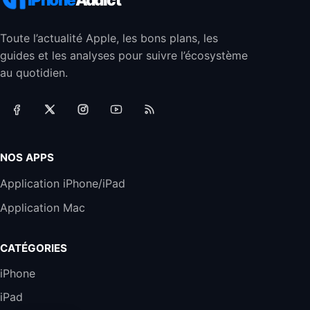
44,43€
66,9€
Amazon
Toute l’actualité Apple, les bons plans, les
Jabra Biz 2300 - Casque Mono supra-
guides et les analyses pour suivre l’écosystème
auriculaire Quick Disconnect - Casque
Filaire avec Microphone Antibruit Pour
au quotidien.
Téléphones de Bureau
31,87€
88,29€
Amazon
Accessoire iRobot Roomba - Kit de
Rémplacement Roomba Séries 600
19,9€
23,99€
Amazon
NOS APPS
Harman Kardon SoundSticks 5 Haut-Parleur
Application iPhone/iPad
Bluetooth, Noir
Application Mac
289,47€
317,71€
Boulanger
Galaxy S25 FE 6,7\" 5G Nano SIM 128 Go
CATÉGORIES
Blanc
489,99€
647,51€
Fnac (Vendeur Tiers)
iPhone
iPad
DeLonghi ECAM290.22.b