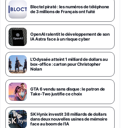
Android 5G avec Galaxy AI, 512 Go,
Chargeur Secteur Rapide 25W Inclus,
Bloctel piraté : les numéros de téléphone
de 3 millions de Français ont fuité
Smartphone déverrouillé, Noir, Version FR
1019€
1399€
Fnac (Vendeur Tiers)
Galaxy S26 Ultra 512 Go Bleu
OpenAI ralentit le développement de son
1019€
1399€
IA Astra face à un risque cyber
Fnac (Vendeur Tiers)
Galaxy S26 Ultra 256 Go Violet
L’Odyssée atteint 1 milliard de dollars au
892€
1199€
Fnac (Vendeur Tiers)
box-office : carton pour Christopher
Nolan
Philips SHK2000BL - Casque Enfant - Bleu &
Répartiteur Audio 5 Casques, Blanc
24,94€
29,96€
GTA 6 vendu sans disque : le patron de
Fnac (Vendeur Tiers)
Take-Two justifie ce choix
Asus RT-AC59U Routeur sans Fil Double
Bande Gigabit (Serveur et Client VPN, Triple
Vlan, Mode Point d'accès et Bridge, contrôle
SK Hynix investit 38 milliards de dollars
Parental, Qos)
dans deux nouvelles usines de mémoire
39,72€
50,42€
Amazon
face au boom de l’IA