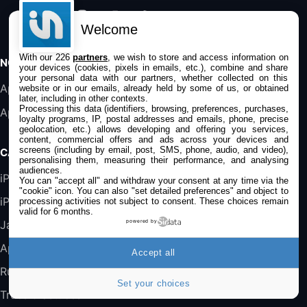
31,87€
88,29€
Amazon
Welcome
Accessoire iRobot Roomba - Kit de
Rémplacement Roomba Séries 600
19,9€
23,99€
With our 226
partners
, we wish to store and access information on
Amazon
NOS APPS
your devices (cookies, pixels in emails, etc.), combine and share
your personal data with our partners, whether collected on this
Harman Kardon SoundSticks 5 Haut-Parleur
Application iPhone/iPad
website or in our emails, already held by some of us, or obtained
later, including in other contexts.
Bluetooth, Noir
Processing this data (identifiers, browsing, preferences, purchases,
Application Mac
289,47€
317,71€
Boulanger
loyalty programs, IP, postal addresses and emails, phone, precise
geolocation, etc.) allows developing and offering you services,
content, commercial offers and ads across your devices and
Galaxy S25 FE 6,7\" 5G Nano SIM 128 Go
screens (including by email, post, SMS, phone, audio, and video),
CATÉGORIES
Blanc
personalising them, measuring their performance, and analysing
audiences.
489,99€
647,51€
Fnac (Vendeur Tiers)
iPhone
You can "accept all" and withdraw your consent at any time via the
"cookie" icon
. You can also "set detailed preferences" and object to
iPad
processing activities not subject to consent. These choices remain
DeLonghi ECAM290.22.b
valid for 6 months.
357,4€
389,7€
Cdiscount (Vendeur Tiers)
Jailbreak
powered by
Applications
Accept all
Jeu FIFA 20 sur PC (code à télécharger)
Rumeurs
45,98€
57,99€
Rue Du Commerce (Vendeur Tiers)
Set your choices
Trucs & astuces