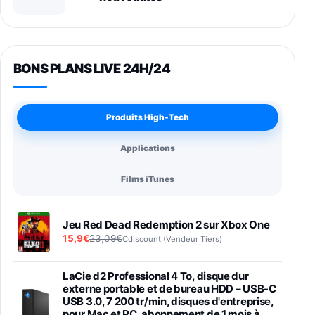
BONS PLANS LIVE 24H/24
Produits High-Tech
Applications
Films iTunes
Jeu Red Dead Redemption 2 sur Xbox One
15,9€
23,09€
Cdiscount (Vendeur Tiers)
LaCie d2 Professional 4 To, disque dur
externe portable et de bureau HDD – USB-C
USB 3.0, 7 200 tr/min, disques d'entreprise,
pour Mac et PC, abonnement de 1 mois à