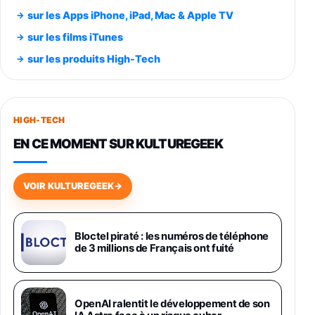
348,99€
384,71€
Amazon
sur les Apps iPhone, iPad, Mac & Apple TV
Smartphone SAMSUNG Galaxy S26 Ultra
sur les films iTunes
Noir 256Go
sur les produits High-Tech
891,99€
1199€
Fnac (Vendeur Tiers)
Smartphone SAMSUNG Galaxy S26+ Violet
256Go
HIGH-TECH
749,99€
1240,43€
Fnac (Vendeur Tiers)
EN CE MOMENT SUR KULTUREGEEK
Galaxy S26 256 Go Bleu
648,63€
834,71€
Fnac (Vendeur Tiers)
VOIR KULTUREGEEK
→
Samsung Galaxy Miracle Ultra, Smartphone
Android 5G avec Galaxy AI, 512 Go,
Chargeur Secteur Rapide 25W Inclus,
Bloctel piraté : les numéros de téléphone
de 3 millions de Français ont fuité
Smartphone déverrouillé, Noir, Version FR
1019€
1399€
Fnac (Vendeur Tiers)
Galaxy S26 Ultra 512 Go Bleu
OpenAI ralentit le développement de son
1019€
1399€