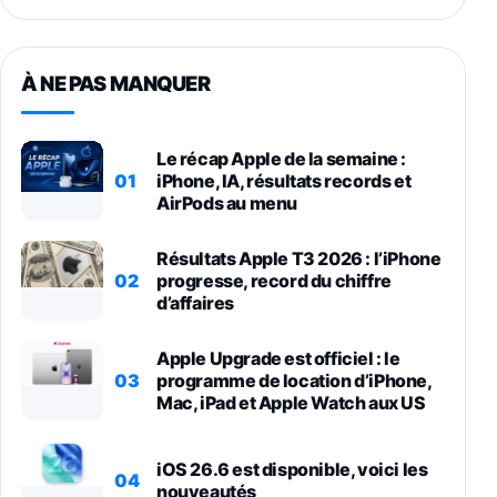
À NE PAS MANQUER
Le récap Apple de la semaine :
01
iPhone, IA, résultats records et
AirPods au menu
Résultats Apple T3 2026 : l’iPhone
02
progresse, record du chiffre
d’affaires
Apple Upgrade est officiel : le
03
programme de location d’iPhone,
Mac, iPad et Apple Watch aux US
iOS 26.6 est disponible, voici les
04
nouveautés