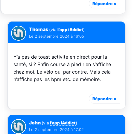
Répondre
Thomas
(via
l’app iAddict
)
Le
2 septembre 2024 à 16:05
Y’a pas de toast activité en direct pour la
santé, si ? Enfin course à pied rien s’affiche
chez moi. Le vélo oui par contre. Mais cela
n’affiche pas les bpm etc. de mémoire.
Répondre
John
(via
l’app iAddict
)
Le
2 septembre 2024 à 17:02