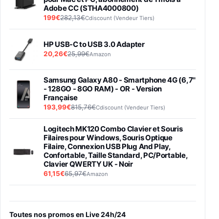
Adobe CC (STHA4000800)
199€
282,13€
Cdiscount (Vendeur Tiers)
HP USB-C to USB 3.0 Adapter
20,26€
25,99€
Amazon
Samsung Galaxy A80 - Smartphone 4G (6,7''
- 128GO - 8GO RAM) - OR - Version
Française
193,99€
815,76€
Cdiscount (Vendeur Tiers)
Logitech MK120 Combo Clavier et Souris
Filaires pour Windows, Souris Optique
Filaire, Connexion USB Plug And Play,
Confortable, Taille Standard, PC/Portable,
Clavier QWERTY UK - Noir
61,15€
65,97€
Amazon
PIONEER PLX-500 Blanche - Platine vinyle à
entraénement direct 3 vitesses (33-45-78
trs/min) avec pre-ampli intégré et port USB
Toutes nos promos en Live 24h/24