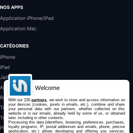
19,9€
23,99€
Amazon
NOS APPS
Harman Kardon SoundSticks 5 Haut-Parleur
Application iPhone/iPad
Bluetooth, Noir
Application Mac
289,47€
317,71€
Boulanger
Galaxy S25 FE 6,7\" 5G Nano SIM 128 Go
CATÉGORIES
Blanc
489,99€
647,51€
Fnac (Vendeur Tiers)
iPhone
iPad
DeLonghi ECAM290.22.b
357,4€
389,7€
Cdiscount (Vendeur Tiers)
Jailbreak
Applications
Welcome
Jeu FIFA 20 sur PC (code à télécharger)
Rumeurs
With our 226
partners
, we wish to store and access information on
45,98€
57,99€
Rue Du Commerce (Vendeur Tiers)
your devices (cookies, pixels in emails, etc.), combine and share
Trucs & astuces
your personal data with our partners, whether collected on this
website or in our emails, already held by some of us, or obtained
Tests
later, including in other contexts.
Processing this data (identifiers, browsing, preferences, purchases,
loyalty programs, IP, postal addresses and emails, phone, precise
Promos
geolocation, etc.) allows developing and offering you services,