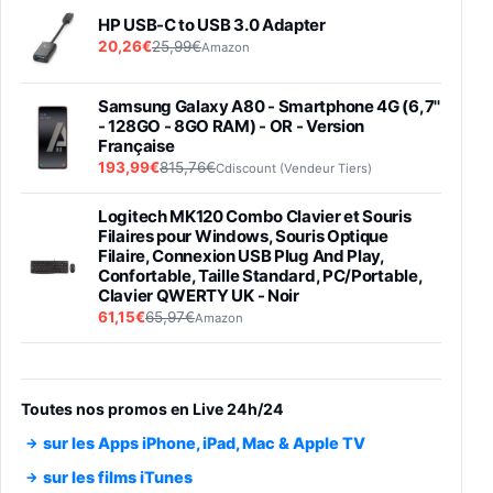
HP USB-C to USB 3.0 Adapter
20,26€
25,99€
Amazon
Samsung Galaxy A80 - Smartphone 4G (6,7''
- 128GO - 8GO RAM) - OR - Version
Française
193,99€
815,76€
Cdiscount (Vendeur Tiers)
Logitech MK120 Combo Clavier et Souris
Filaires pour Windows, Souris Optique
Filaire, Connexion USB Plug And Play,
Confortable, Taille Standard, PC/Portable,
Clavier QWERTY UK - Noir
61,15€
65,97€
Amazon
PIONEER PLX-500 Blanche - Platine vinyle à
entraénement direct 3 vitesses (33-45-78
trs/min) avec pre-ampli intégré et port USB
Toutes nos promos en Live 24h/24
348,99€
384,71€
Amazon
sur les Apps iPhone, iPad, Mac & Apple TV
Smartphone SAMSUNG Galaxy S26 Ultra
sur les films iTunes