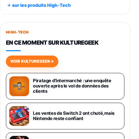
Noir 256Go
sur les produits High-Tech
891,99€
1199€
Fnac (Vendeur Tiers)
Smartphone SAMSUNG Galaxy S26+ Violet
256Go
HIGH-TECH
749,99€
1240,43€
Fnac (Vendeur Tiers)
EN CE MOMENT SUR KULTUREGEEK
Galaxy S26 256 Go Bleu
648,63€
834,71€
Fnac (Vendeur Tiers)
VOIR KULTUREGEEK
→
Samsung Galaxy Miracle Ultra, Smartphone
Android 5G avec Galaxy AI, 512 Go,
Piratage d’Intermarché : une enquête
Chargeur Secteur Rapide 25W Inclus,
ouverte après le vol de données des
Smartphone déverrouillé, Noir, Version FR
clients
1019€
1399€
Fnac (Vendeur Tiers)
Galaxy S26 Ultra 512 Go Bleu
Les ventes de Switch 2 ont chuté, mais
1019€
1399€
Nintendo reste confiant
Fnac (Vendeur Tiers)
Galaxy S26 Ultra 256 Go Violet