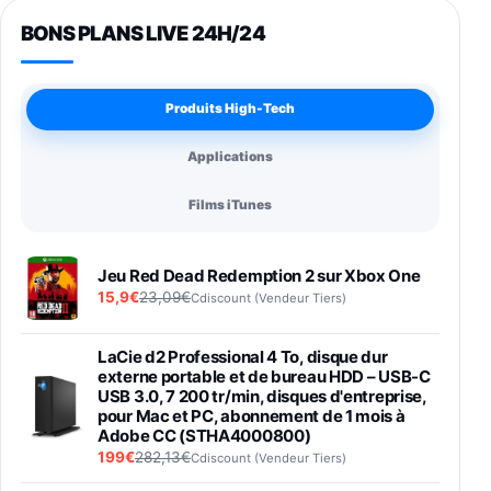
BONS PLANS LIVE 24H/24
Produits High-Tech
Applications
Films iTunes
Jeu Red Dead Redemption 2 sur Xbox One
15,9€
23,09€
Cdiscount (Vendeur Tiers)
LaCie d2 Professional 4 To, disque dur
externe portable et de bureau HDD – USB-C
USB 3.0, 7 200 tr/min, disques d'entreprise,
pour Mac et PC, abonnement de 1 mois à
Adobe CC (STHA4000800)
199€
282,13€
Cdiscount (Vendeur Tiers)