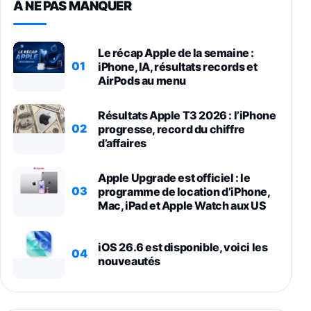
À NE PAS MANQUER
Le récap Apple de la semaine :
01
iPhone, IA, résultats records et
AirPods au menu
Résultats Apple T3 2026 : l’iPhone
02
progresse, record du chiffre
d’affaires
Apple Upgrade est officiel : le
03
programme de location d’iPhone,
Mac, iPad et Apple Watch aux US
iOS 26.6 est disponible, voici les
04
nouveautés