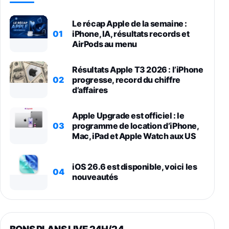
Le récap Apple de la semaine :
01
iPhone, IA, résultats records et
AirPods au menu
Résultats Apple T3 2026 : l’iPhone
02
progresse, record du chiffre
d’affaires
Apple Upgrade est officiel : le
03
programme de location d’iPhone,
Mac, iPad et Apple Watch aux US
iOS 26.6 est disponible, voici les
04
nouveautés