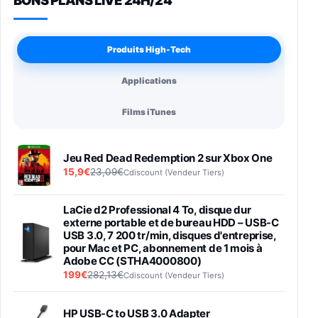
BONS PLANS LIVE 24H/24
Produits High-Tech
Applications
Films iTunes
Jeu Red Dead Redemption 2 sur Xbox One
15,9€
23,09€
Cdiscount (Vendeur Tiers)
LaCie d2 Professional 4 To, disque dur
externe portable et de bureau HDD – USB-C
USB 3.0, 7 200 tr/min, disques d'entreprise,
pour Mac et PC, abonnement de 1 mois à
Adobe CC (STHA4000800)
199€
282,13€
Cdiscount (Vendeur Tiers)
HP USB-C to USB 3.0 Adapter