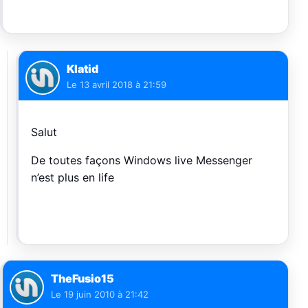
Klatid
Le
13 avril 2018 à 21:59
Salut
De toutes façons Windows live Messenger
n’est plus en life
TheFusio15
Le
19 juin 2010 à 21:42