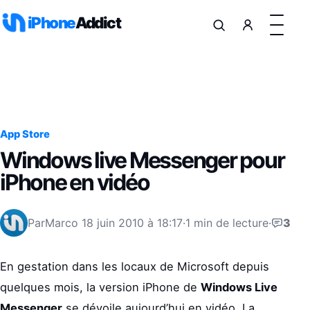
Aller au contenu
iPhone
Addict
App Store
Windows live Messenger pour
iPhone en vidéo
Par
Marco
18 juin 2010 à 18:17
·
1 min de lecture
·
3
En gestation dans les locaux de Microsoft depuis
quelques mois, la version iPhone de
Windows Live
Messenger
se dévoile aujourd’hui en vidéo. La