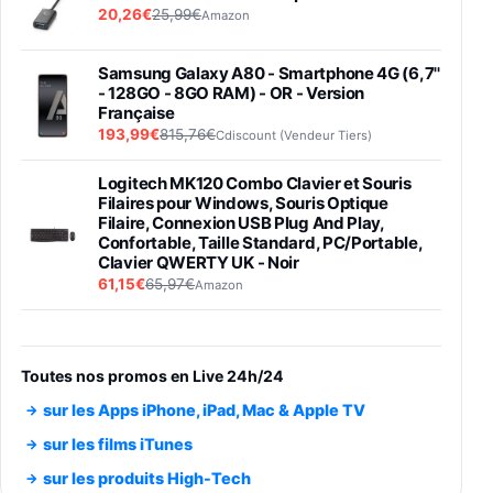
20,26€
25,99€
Amazon
Samsung Galaxy A80 - Smartphone 4G (6,7''
- 128GO - 8GO RAM) - OR - Version
Française
193,99€
815,76€
Cdiscount (Vendeur Tiers)
Logitech MK120 Combo Clavier et Souris
Filaires pour Windows, Souris Optique
Filaire, Connexion USB Plug And Play,
Confortable, Taille Standard, PC/Portable,
Clavier QWERTY UK - Noir
61,15€
65,97€
Amazon
PIONEER PLX-500 Blanche - Platine vinyle à
entraénement direct 3 vitesses (33-45-78
trs/min) avec pre-ampli intégré et port USB
Toutes nos promos en Live 24h/24
348,99€
384,71€
Amazon
sur les Apps iPhone, iPad, Mac & Apple TV
Smartphone SAMSUNG Galaxy S26 Ultra
sur les films iTunes
Noir 256Go
sur les produits High-Tech
891,99€
1199€
Fnac (Vendeur Tiers)