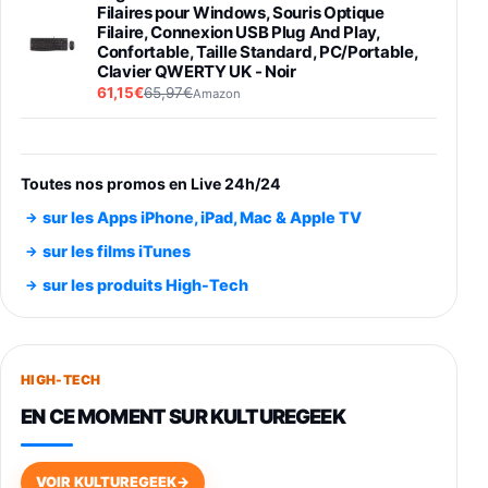
Filaires pour Windows, Souris Optique
Filaire, Connexion USB Plug And Play,
Confortable, Taille Standard, PC/Portable,
Clavier QWERTY UK - Noir
61,15€
65,97€
Amazon
PIONEER PLX-500 Blanche - Platine vinyle à
entraénement direct 3 vitesses (33-45-78
trs/min) avec pre-ampli intégré et port USB
Toutes nos promos en Live 24h/24
348,99€
384,71€
Amazon
sur les Apps iPhone, iPad, Mac & Apple TV
Smartphone SAMSUNG Galaxy S26 Ultra
sur les films iTunes
Noir 256Go
sur les produits High-Tech
891,99€
1199€
Fnac (Vendeur Tiers)
Smartphone SAMSUNG Galaxy S26+ Violet
256Go
HIGH-TECH
749,99€
1240,43€
Fnac (Vendeur Tiers)
EN CE MOMENT SUR KULTUREGEEK
Galaxy S26 256 Go Bleu
648,63€
834,71€
Fnac (Vendeur Tiers)
VOIR KULTUREGEEK
→