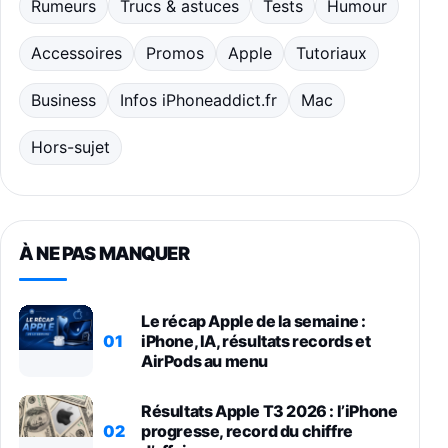
Rumeurs
Trucs & astuces
Tests
Humour
Accessoires
Promos
Apple
Tutoriaux
Business
Infos iPhoneaddict.fr
Mac
Hors-sujet
À NE PAS MANQUER
Le récap Apple de la semaine :
01
iPhone, IA, résultats records et
AirPods au menu
Résultats Apple T3 2026 : l’iPhone
02
progresse, record du chiffre