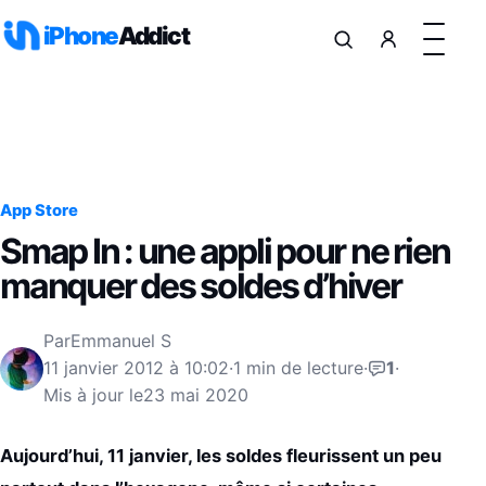
Aller au contenu
iPhone
Addict
App Store
Smap In : une appli pour ne rien
manquer des soldes d’hiver
Par
Emmanuel S
11 janvier 2012 à 10:02
·
1 min de lecture
·
1
·
Mis à jour le
23 mai 2020
Aujourd’hui, 11 janvier, les soldes fleurissent un peu