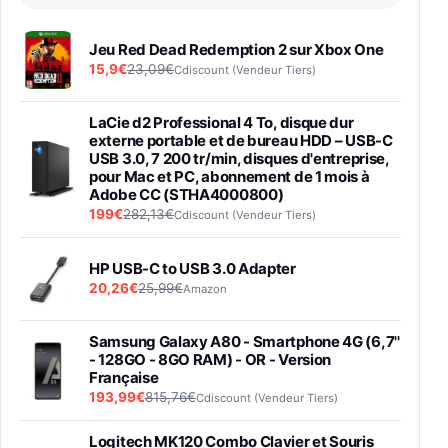
Jeu Red Dead Redemption 2 sur Xbox One
15,9€
23,09€
Cdiscount (Vendeur Tiers)
LaCie d2 Professional 4 To, disque dur
externe portable et de bureau HDD – USB-C
USB 3.0, 7 200 tr/min, disques d'entreprise,
pour Mac et PC, abonnement de 1 mois à
Adobe CC (STHA4000800)
199€
282,13€
Cdiscount (Vendeur Tiers)
HP USB-C to USB 3.0 Adapter
20,26€
25,99€
Amazon
Samsung Galaxy A80 - Smartphone 4G (6,7''
- 128GO - 8GO RAM) - OR - Version
Française
193,99€
815,76€
Cdiscount (Vendeur Tiers)
Logitech MK120 Combo Clavier et Souris