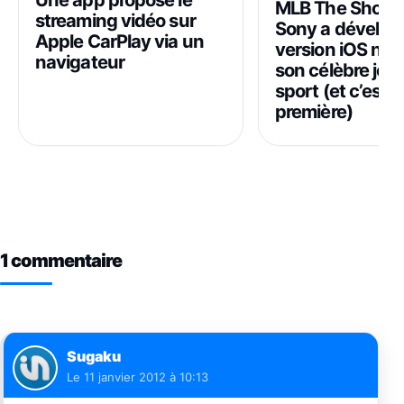
MLB The Show M
streaming vidéo sur
Sony a dévelop
Apple CarPlay via un
version iOS nat
navigateur
son célèbre jeu
sport (et c’est 
première)
1 commentaire
Sugaku
Le
11 janvier 2012 à 10:13