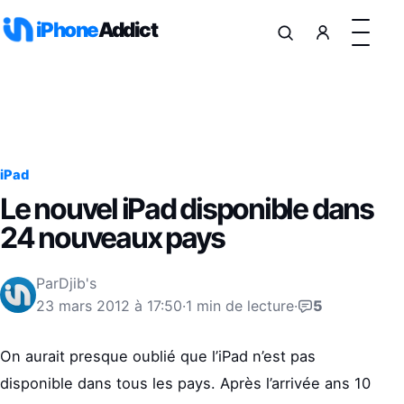
Aller au contenu
iPhone
Addict
iPad
Le nouvel iPad disponible dans
24 nouveaux pays
Par
Djib's
23 mars 2012 à 17:50
·
1 min de lecture
·
5
On aurait presque oublié que l’iPad n’est pas
disponible dans tous les pays. Après l’arrivée ans 10