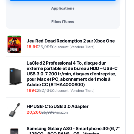
Applications
Films iTunes
Jeu Red Dead Redemption 2 sur Xbox One
15,9€
23,09€
Cdiscount (Vendeur Tiers)
LaCie d2 Professional 4 To, disque dur
externe portable et de bureau HDD – USB-C
USB 3.0, 7 200 tr/min, disques d'entreprise,
pour Mac et PC, abonnement de 1 mois à
Adobe CC (STHA4000800)
199€
282,13€
Cdiscount (Vendeur Tiers)
HP USB-C to USB 3.0 Adapter
20,26€
25,99€
Amazon
Samsung Galaxy A80 - Smartphone 4G (6,7''
- 128GO - 8GO RAM) - OR - Version