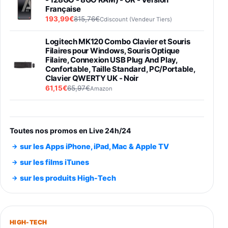
Française
193,99€
815,76€
Cdiscount (Vendeur Tiers)
Logitech MK120 Combo Clavier et Souris
Filaires pour Windows, Souris Optique
Filaire, Connexion USB Plug And Play,
Confortable, Taille Standard, PC/Portable,
Clavier QWERTY UK - Noir
61,15€
65,97€
Amazon
PIONEER PLX-500 Blanche - Platine vinyle à
entraénement direct 3 vitesses (33-45-78
trs/min) avec pre-ampli intégré et port USB
Toutes nos promos en Live 24h/24
348,99€
384,71€
Amazon
sur les Apps iPhone, iPad, Mac & Apple TV
Smartphone SAMSUNG Galaxy S26 Ultra
sur les films iTunes
Noir 256Go
sur les produits High-Tech
891,99€
1199€
Fnac (Vendeur Tiers)
Smartphone SAMSUNG Galaxy S26+ Violet
256Go
HIGH-TECH
749,99€
1240,43€
Fnac (Vendeur Tiers)