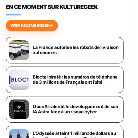
EN CE MOMENT SUR KULTUREGEEK
Galaxy S26 256 Go Bleu
648,63€
834,71€
Fnac (Vendeur Tiers)
VOIR KULTUREGEEK
→
Samsung Galaxy Miracle Ultra, Smartphone
Android 5G avec Galaxy AI, 512 Go,
Chargeur Secteur Rapide 25W Inclus,
La France autorise les robots de livraison
autonomes
Smartphone déverrouillé, Noir, Version FR
1019€
1399€
Fnac (Vendeur Tiers)
Galaxy S26 Ultra 512 Go Bleu
Bloctel piraté : les numéros de téléphone
1019€
1399€
de 3 millions de Français ont fuité
Fnac (Vendeur Tiers)
Galaxy S26 Ultra 256 Go Violet
OpenAI ralentit le développement de son
892€
1199€
Fnac (Vendeur Tiers)
IA Astra face à un risque cyber
Philips SHK2000BL - Casque Enfant - Bleu &
Répartiteur Audio 5 Casques, Blanc
L’Odyssée atteint 1 milliard de dollars au
24,94€
29,96€
Fnac (Vendeur Tiers)