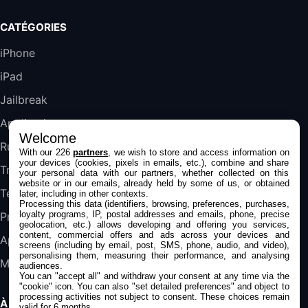
Galaxy S25 FE 6,7\" 5G Nano SIM 128 Go
CATÉGORIES
Blanc
489,99€
647,51€
Fnac (Vendeur Tiers)
iPhone
iPad
DeLonghi ECAM290.22.b
357,4€
389,7€
Cdiscount (Vendeur Tiers)
Jailbreak
Applications
Welcome
Jeu FIFA 20 sur PC (code à télécharger)
Rumeurs
With our 226
partners
, we wish to store and access information on
45,98€
57,99€
Rue Du Commerce (Vendeur Tiers)
your devices (cookies, pixels in emails, etc.), combine and share
Trucs & astuces
your personal data with our partners, whether collected on this
website or in our emails, already held by some of us, or obtained
Tests
later, including in other contexts.
Processing this data (identifiers, browsing, preferences, purchases,
loyalty programs, IP, postal addresses and emails, phone, precise
Promos
geolocation, etc.) allows developing and offering you services,
content, commercial offers and ads across your devices and
Apple
screens (including by email, post, SMS, phone, audio, and video),
personalising them, measuring their performance, and analysing
Mac
audiences.
You can "accept all" and withdraw your consent at any time via the
"cookie" icon
. You can also "set detailed preferences" and object to
processing activities not subject to consent. These choices remain
À PROPOS
valid for 6 months.