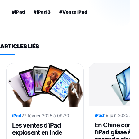
#iPad
#iPad 3
#Vente iPad
ARTICLES LIÉS
iPad
19 juin 2025 à 0
iPad
27 février 2025 à 09:20
En Chine contin
Les ventes d’iPad
l’iPad glisse à la
explosent en Inde