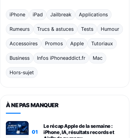
iPhone
iPad
Jailbreak
Applications
Rumeurs
Trucs & astuces
Tests
Humour
Accessoires
Promos
Apple
Tutoriaux
Business
Infos iPhoneaddict.fr
Mac
Hors-sujet
À NE PAS MANQUER
Le récap Apple de la semaine :
01
iPhone, IA, résultats records et