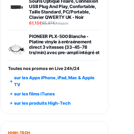
Souris Optique Filaire, Connexion
USB Plug And Play, Confortable,
Taille Standard, PC/Portable,
Clavier QWERTY UK - Noir
61,15€
65,97€
Amazon
PIONEER PLX-500 Blanche -
Platine vinyle à entraénement
direct 3 vitesses (33-45-78
trs/min) avec pre-ampli intégré et
port USB
348,99€
384,71€
Amazon
Toutes nos promos en Live 24h/24
Smartphone SAMSUNG Galaxy
sur les Apps iPhone, iPad, Mac & Apple
S26 Ultra Noir 256Go
TV
891,99€
1199€
Fnac (Vendeur Tiers)
sur les films iTunes
Smartphone SAMSUNG Galaxy
sur les produits High-Tech
S26+ Violet 256Go
749,99€
1240,43€
Fnac (Vendeur Tiers)
Galaxy S26 256 Go Bleu
HIGH-TECH