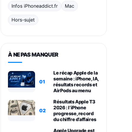
Infos iPhoneaddict.fr
Mac
Hors-sujet
À NE PAS MANQUER
Le récap Apple de la
semaine : iPhone, IA,
01
résultats records et
AirPods au menu
Résultats Apple T3
2026 : l’iPhone
02
progresse, record
du chiffre d’affaires
Apple Upgrade est