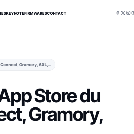
IES
KEYNOTE
FIRMWARES
CONTACT
i Connect, Gramory, AXL,…
 App Store du
nect, Gramory,