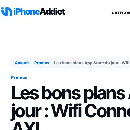
Aller au contenu
iPhone
Addict
CATÉGOR
Accueil
Promos
Les bons plans App Store du jour : Wif
Promos
Les bons plans
jour : Wifi Con
AXL,…