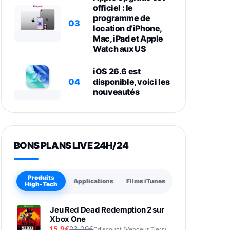
officiel : le
programme de
03
location d’iPhone,
Mac, iPad et Apple
Watch aux US
iOS 26.6 est
04
disponible, voici les
nouveautés
BONS PLANS LIVE 24H/24
Produits
Applications
Films iTunes
High-Tech
Jeu Red Dead Redemption 2 sur
Xbox One
15,9€
23,09€
Cdiscount (Vendeur Tiers)