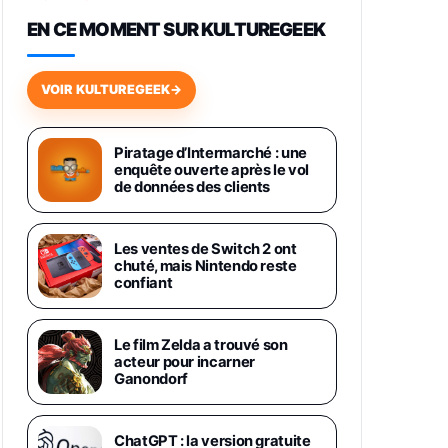
648,63€
834,71€
Fnac (Vendeur Tiers)
EN CE MOMENT SUR KULTUREGEEK
Samsung Galaxy Miracle Ultra,
Smartphone Android 5G avec
VOIR KULTUREGEEK
→
Galaxy AI, 512 Go, Chargeur
Secteur Rapide 25W Inclus,
Smartphone déverrouillé, Noir,
Version FR
Piratage d’Intermarché : une
1019€
1399€
enquête ouverte après le vol
Fnac (Vendeur Tiers)
de données des clients
Galaxy S26 Ultra 512 Go Bleu
1019€
1399€
Fnac (Vendeur Tiers)
Les ventes de Switch 2 ont
chuté, mais Nintendo reste
confiant
Galaxy S26 Ultra 256 Go Violet
892€
1199€
Fnac (Vendeur Tiers)
Le film Zelda a trouvé son
acteur pour incarner
Philips SHK2000BL - Casque
Ganondorf
Enfant - Bleu & Répartiteur Audio
5 Casques, Blanc
24,94€
29,96€
Fnac (Vendeur Tiers)
ChatGPT : la version gratuite