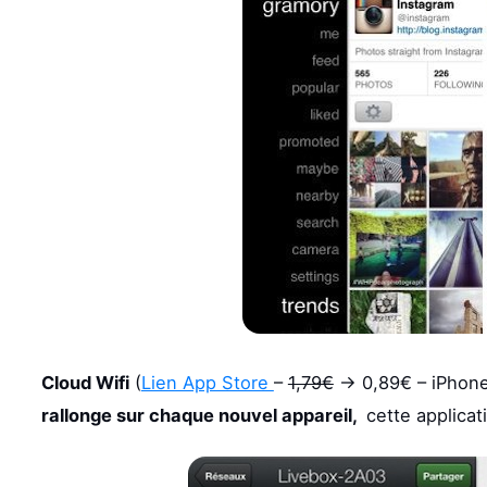
Cloud Wifi
(
Lien App Store
–
1,79€
-> 0,89€ – iPhon
rallonge sur chaque nouvel appareil,
cette applicat