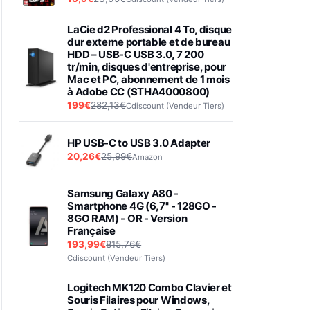
LaCie d2 Professional 4 To, disque
dur externe portable et de bureau
HDD – USB-C USB 3.0, 7 200
tr/min, disques d'entreprise, pour
Mac et PC, abonnement de 1 mois
à Adobe CC (STHA4000800)
199€
282,13€
Cdiscount (Vendeur Tiers)
HP USB-C to USB 3.0 Adapter
20,26€
25,99€
Amazon
Samsung Galaxy A80 -
Smartphone 4G (6,7'' - 128GO -
8GO RAM) - OR - Version
Française
193,99€
815,76€
Cdiscount (Vendeur Tiers)
Logitech MK120 Combo Clavier et
Souris Filaires pour Windows,