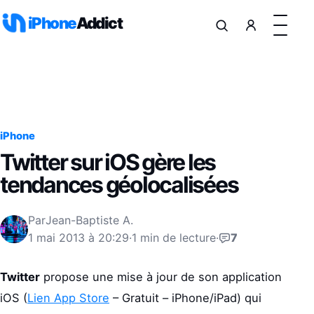
Aller au contenu
iPhone
Addict
iPhone
Twitter sur iOS gère les
tendances géolocalisées
Par
Jean-Baptiste A.
1 mai 2013 à 20:29
·
1 min de lecture
·
7
Twitter
propose une mise à jour de son application
iOS (
Lien App Store
– Gratuit – iPhone/iPad) qui