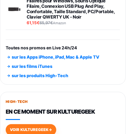
Filaires pour Windows, Souris Optique
Filaire, Connexion USB Plug And Play,
Confortable, Taille Standard, PC/Portable,
Clavier QWERTY UK - Noir
61,15€
65,97€
Amazon
PIONEER PLX-500 Blanche - Platine vinyle à
entraénement direct 3 vitesses (33-45-78
trs/min) avec pre-ampli intégré et port USB
Toutes nos promos en Live 24h/24
348,99€
384,71€
Amazon
sur les Apps iPhone, iPad, Mac & Apple TV
Smartphone SAMSUNG Galaxy S26 Ultra
sur les films iTunes
Noir 256Go
sur les produits High-Tech
891,99€
1199€
Fnac (Vendeur Tiers)
Smartphone SAMSUNG Galaxy S26+ Violet
256Go
HIGH-TECH
749,99€
1240,43€
Fnac (Vendeur Tiers)
EN CE MOMENT SUR KULTUREGEEK
Galaxy S26 256 Go Bleu
648,63€
834,71€
Fnac (Vendeur Tiers)
VOIR KULTUREGEEK
→