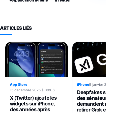
#Application iPhone
#Twitter
ARTICLES LIÉS
iPhone
9 janvier 2026
App Store
15 décembre 2025 à 09:06
Deepfakes sexu
X (Twitter) ajoute les
des sénateurs 
widgets sur iPhone,
demandent à A
des années après
retirer Grok et X