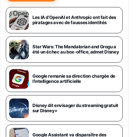
Samsung Galaxy Miracle Ultra, Smartphone
Android 5G avec Galaxy AI, 512 Go,
Chargeur Secteur Rapide 25W Inclus,
Les IA d’OpenAI et Anthropic ont fait des
piratages avec de fausses identités
Smartphone déverrouillé, Noir, Version FR
1019€
1399€
Fnac (Vendeur Tiers)
Galaxy S26 Ultra 512 Go Bleu
Star Wars: The Mandalorian and Grogu a
1019€
1399€
été un échec au box-office, admet Disney
Fnac (Vendeur Tiers)
Galaxy S26 Ultra 256 Go Violet
Google remanie sa direction chargée de
892€
1199€
Fnac (Vendeur Tiers)
l’intelligence artificielle
Philips SHK2000BL - Casque Enfant - Bleu &
Répartiteur Audio 5 Casques, Blanc
24,94€
29,96€
Disney dit envisager du streaming gratuit
Fnac (Vendeur Tiers)
sur Disney+
Asus RT-AC59U Routeur sans Fil Double
Bande Gigabit (Serveur et Client VPN, Triple
Vlan, Mode Point d'accès et Bridge, contrôle
Google Assistant va disparaître des
Parental, Qos)