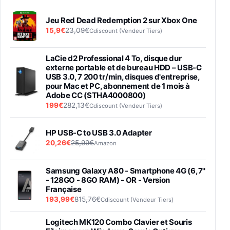
Jeu Red Dead Redemption 2 sur Xbox One
15,9€
23,09€
Cdiscount (Vendeur Tiers)
LaCie d2 Professional 4 To, disque dur
externe portable et de bureau HDD – USB-C
USB 3.0, 7 200 tr/min, disques d'entreprise,
pour Mac et PC, abonnement de 1 mois à
Adobe CC (STHA4000800)
199€
282,13€
Cdiscount (Vendeur Tiers)
HP USB-C to USB 3.0 Adapter
20,26€
25,99€
Amazon
Samsung Galaxy A80 - Smartphone 4G (6,7''
- 128GO - 8GO RAM) - OR - Version
Française
193,99€
815,76€
Cdiscount (Vendeur Tiers)
Logitech MK120 Combo Clavier et Souris