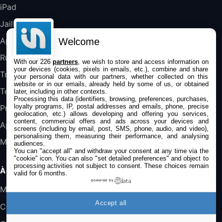
iPad
DeLonghi ECAM290.22.b
357,4€
389,7€
Cdiscount (Vendeur Tiers)
Jailbreak
Applications
Welcome
Jeu FIFA 20 sur PC (code à télécharger)
Rumeurs
With our 226
partners
, we wish to store and access information on
45,98€
57,99€
Rue Du Commerce (Vendeur Tiers)
your devices (cookies, pixels in emails, etc.), combine and share
Trucs & astuces
your personal data with our partners, whether collected on this
website or in our emails, already held by some of us, or obtained
Tests
later, including in other contexts.
Processing this data (identifiers, browsing, preferences, purchases,
loyalty programs, IP, postal addresses and emails, phone, precise
Promos
geolocation, etc.) allows developing and offering you services,
content, commercial offers and ads across your devices and
Apple
screens (including by email, post, SMS, phone, audio, and video),
personalising them, measuring their performance, and analysing
Mac
audiences.
You can "accept all" and withdraw your consent at any time via the
"cookie" icon
. You can also "set detailed preferences" and object to
processing activities not subject to consent. These choices remain
À PROPOS
valid for 6 months.
powered by
Mentions légales
Accept all
Confidentialité