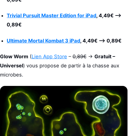
Trivial Pursuit Master Edition for iPad
,
4,49€
–>
0,89€
Ultimate Mortal Kombat 3 iPad
,
4,49€
–>
0,89€
Glow Worm
(
Lien App Store
–
0,89€
->
Gratuit –
Universel
) vous propose de partir à la chasse aux
microbes.