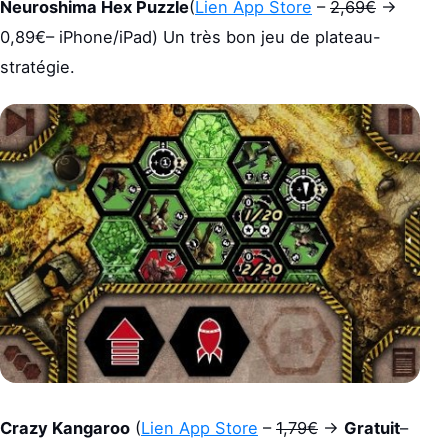
Neuroshima Hex Puzzle
(
Lien App Store
–
2,69€
->
0,89€– iPhone/iPad) Un très bon jeu de plateau-
stratégie.
Crazy Kangaroo
(
Lien App Store
–
1,79€
->
Gratuit
–