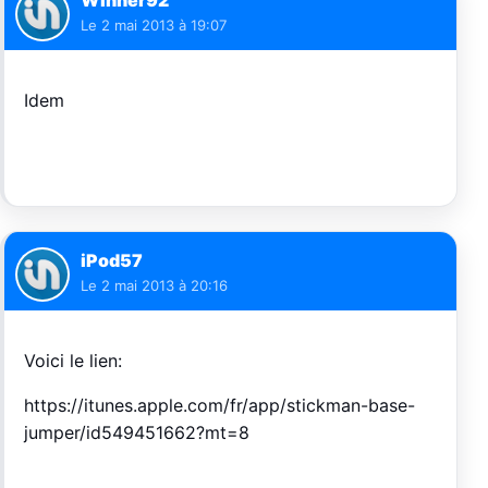
Winner92
Le
2 mai 2013 à 19:07
Idem
iPod57
Le
2 mai 2013 à 20:16
Voici le lien:
https://itunes.apple.com/fr/app/stickman-base-
jumper/id549451662?mt=8