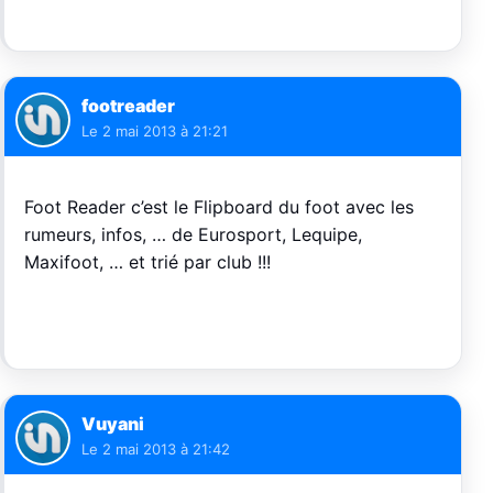
footreader
Le
2 mai 2013 à 21:21
Foot Reader c’est le Flipboard du foot avec les
rumeurs, infos, … de Eurosport, Lequipe,
Maxifoot, … et trié par club !!!
Vuyani
Le
2 mai 2013 à 21:42