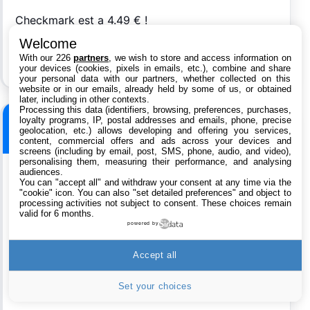
Checkmark est a 4.49 € !
Welcome
With our 226
partners
, we wish to store and access information on
your devices (cookies, pixels in emails, etc.), combine and share
your personal data with our partners, whether collected on this
website or in our emails, already held by some of us, or obtained
later, including in other contexts.
Processing this data (identifiers, browsing, preferences, purchases,
loyalty programs, IP, postal addresses and emails, phone, precise
Vuyani
geolocation, etc.) allows developing and offering you services,
Le
3 mai 2013 à 06:46
content, commercial offers and ads across your devices and
screens (including by email, post, SMS, phone, audio, and video),
personalising them, measuring their performance, and analysing
audiences.
You can "accept all" and withdraw your consent at any time via the
Je ne sais pas ou vous pêchez vos infos mais
"cookie" icon
. You can also "set detailed preferences" and object to
Checkmark, était a 2,69 € en novembre 2012 et
processing activities not subject to consent. These choices remain
valid for 6 months.
plus jamais depuis.
powered by
Il est passé à 0.89€ le 29 avril et manque de bol,
a 4.49€ alors que vous publiiez votre news.
Accept all
Set your choices