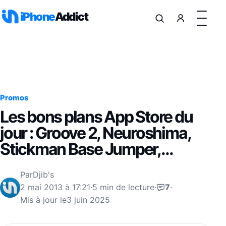
Aller au contenu
iPhone
Addict
Promos
Les bons plans App Store du
jour : Groove 2, Neuroshima,
Stickman Base Jumper,…
Par
Djib's
2 mai 2013 à 17:21
·
5 min de lecture
·
7
·
Mis à jour le
3 juin 2025