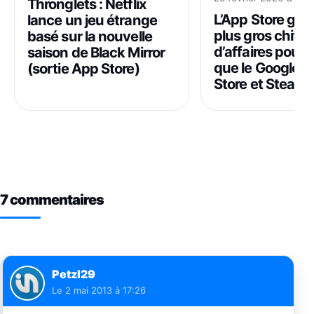
Thronglets : Netflix
L’App Store gén
lance un jeu étrange
plus gros chiffr
basé sur la nouvelle
d’affaires pour l
saison de Black Mirror
que le Google P
(sortie App Store)
Store et Steam 
7 commentaires
Petzl29
Le
2 mai 2013 à 17:26