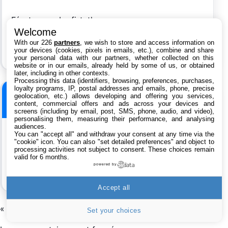
F´est paper by firtythree
Welcome
With our 226
partners
, we wish to store and access information on
your devices (cookies, pixels in emails, etc.), combine and share
your personal data with our partners, whether collected on this
website or in our emails, already held by some of us, or obtained
later, including in other contexts.
Processing this data (identifiers, browsing, preferences, purchases,
loyalty programs, IP, postal addresses and emails, phone, precise
Crunchmadness
geolocation, etc.) allows developing and offering you services,
content, commercial offers and ads across your devices and
Le
16 mai 2013 à 13:55
screens (including by email, post, SMS, phone, audio, and video),
personalising them, measuring their performance, and analysing
audiences.
You can "accept all" and withdraw your consent at any time via the
Ce serait pas le nouvel iPad en photo !??
"cookie" icon
. You can also "set detailed preferences" and object to
processing activities not subject to consent. These choices remain
valid for 6 months.
powered by
Accept all
« Commentaires plus anciens
Set your choices