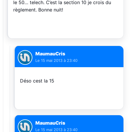
le 50… telech. C’est la section 10 je crois du
règlement. Bonne nuit!
MaumauCris
Le
15 mai 2013 à 23:40
Déso cest la 15
MaumauCris
Le
15 mai 2013 à 23:40