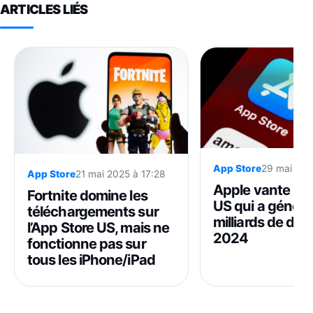
ARTICLES LIÉS
App Store
29 mai 202
App Store
21 mai 2025 à 17:28
Apple vante l’A
Fortnite domine les
US qui a génér
téléchargements sur
milliards de doll
l’App Store US, mais ne
2024
fonctionne pas sur
tous les iPhone/iPad