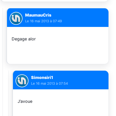
MaumauCris
Le
16 mai 2013 à 07:49
Degage alor
Simonsiri1
Le
16 mai 2013 à 07:54
J’avoue