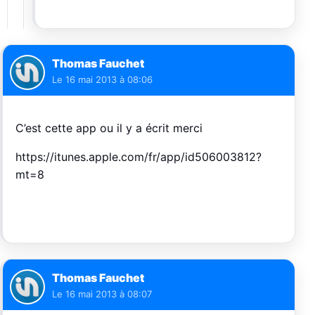
Thomas Fauchet
Le
16 mai 2013 à 08:06
C’est cette app ou il y a écrit merci
https://itunes.apple.com/fr/app/id506003812?
mt=8
Thomas Fauchet
Le
16 mai 2013 à 08:07