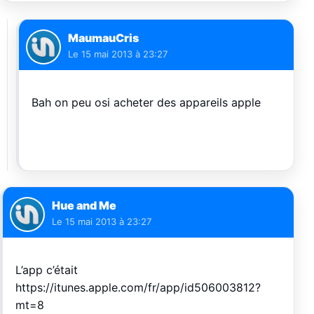
MaumauCris
Le
15 mai 2013 à 23:27
Bah on peu osi acheter des appareils apple
Hue and Me
Le
15 mai 2013 à 23:27
L’app c’était
https://itunes.apple.com/fr/app/id506003812?
mt=8