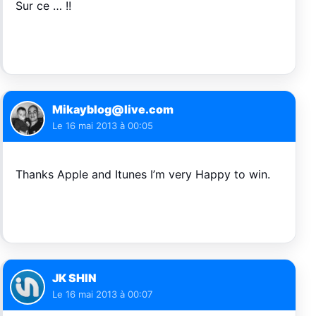
Sur ce … !!
Mikayblog@live.com
Le
16 mai 2013 à 00:05
Thanks Apple and Itunes I’m very Happy to win.
JK SHIN
Le
16 mai 2013 à 00:07