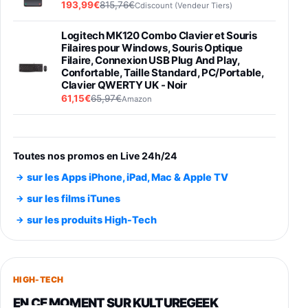
193,99€
815,76€
Cdiscount (Vendeur Tiers)
Logitech MK120 Combo Clavier et Souris
Filaires pour Windows, Souris Optique
Filaire, Connexion USB Plug And Play,
Confortable, Taille Standard, PC/Portable,
Clavier QWERTY UK - Noir
61,15€
65,97€
Amazon
PIONEER PLX-500 Blanche - Platine vinyle à
entraénement direct 3 vitesses (33-45-78
trs/min) avec pre-ampli intégré et port USB
Toutes nos promos en Live 24h/24
348,99€
384,71€
Amazon
sur les Apps iPhone, iPad, Mac & Apple TV
Smartphone SAMSUNG Galaxy S26 Ultra
sur les films iTunes
Noir 256Go
sur les produits High-Tech
891,99€
1199€
Fnac (Vendeur Tiers)
Smartphone SAMSUNG Galaxy S26+ Violet
256Go
HIGH-TECH
749,99€
1240,43€
Fnac (Vendeur Tiers)
EN CE MOMENT SUR KULTUREGEEK