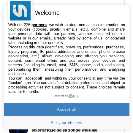
Galaxy S26 256 Go Bleu
648,63€
834,71€
Fnac (Vendeur Tiers)
Welcome
VOIR KULTUREGEEK
→
With our 226
partners
, we wish to store and access information on
Samsung Galaxy Miracle Ultra, Smartphone
your devices (cookies, pixels in emails, etc.), combine and share
Android 5G avec Galaxy AI, 512 Go,
your personal data with our partners, whether collected on this
Chargeur Secteur Rapide 25W Inclus,
YouTube durcit ses règles pour gagner de
website or in our emails, already held by some of us, or obtained
l’argent avec les vidéos
Smartphone déverrouillé, Noir, Version FR
later, including in other contexts.
Processing this data (identifiers, browsing, preferences, purchases,
1019€
1399€
Fnac (Vendeur Tiers)
loyalty programs, IP, postal addresses and emails, phone, precise
geolocation, etc.) allows developing and offering you services,
content, commercial offers and ads across your devices and
Galaxy S26 Ultra 512 Go Bleu
screens (including by email, post, SMS, phone, audio, and video),
YouTube teste l’ouverture automatique
personalising them, measuring their performance, and analysing
1019€
1399€
des Shorts
Fnac (Vendeur Tiers)
audiences.
You can "accept all" and withdraw your consent at any time via the
"cookie" icon
. You can also "set detailed preferences" and object to
processing activities not subject to consent. These choices remain
Galaxy S26 Ultra 256 Go Violet
valid for 6 months.
[#BonPlan] Les promos High-Tech du 10
892€
1199€
Fnac (Vendeur Tiers)
powered by
août
Accept all
Philips SHK2000BL - Casque Enfant - Bleu &
Répartiteur Audio 5 Casques, Blanc
Voyager 2 : la NASA trouve une nouvelle
24,94€
29,96€
Fnac (Vendeur Tiers)
Set your choices
astuce pour prolonger la mission
scientifique de sa sonde spatiale