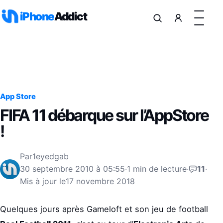
Aller au contenu
iPhone
Addict
App Store
FIFA 11 débarque sur l’AppStore
!
Par
1eyedgab
30 septembre 2010 à 05:55
·
1 min de lecture
·
11
·
Mis à jour le
17 novembre 2018
Quelques jours après Gameloft et son jeu de football