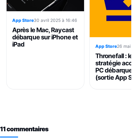
App Store
30 avril 2025 à 16:46
Après le Mac, Raycast
débarque sur iPhone et
iPad
App Store
26 mai 202
Thronefall : le j
stratégie accla
PC débarque su
(sortie App Stor
11 commentaires