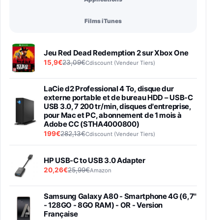
Films iTunes
Jeu Red Dead Redemption 2 sur Xbox One
15,9€
23,09€
Cdiscount (Vendeur Tiers)
LaCie d2 Professional 4 To, disque dur
externe portable et de bureau HDD – USB-C
USB 3.0, 7 200 tr/min, disques d'entreprise,
pour Mac et PC, abonnement de 1 mois à
Adobe CC (STHA4000800)
199€
282,13€
Cdiscount (Vendeur Tiers)
HP USB-C to USB 3.0 Adapter
20,26€
25,99€
Amazon
Samsung Galaxy A80 - Smartphone 4G (6,7''
- 128GO - 8GO RAM) - OR - Version
Française