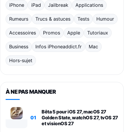
iPhone
iPad
Jailbreak
Applications
Rumeurs
Trucs & astuces
Tests
Humour
Accessoires
Promos
Apple
Tutoriaux
Business
Infos iPhoneaddict.fr
Mac
Hors-sujet
À NE PAS MANQUER
Bêta 5 pour iOS 27, macOS 27
01
Golden State, watchOS 27, tvOS 27
et visionOS 27